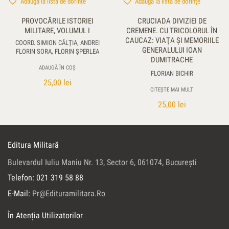
Adaugă la lista de dorințe
Adaugă la lista de dorințe
PROVOCĂRILE ISTORIEI
CRUCIADA DIVIZIEI DE
MILITARE, VOLUMUL I
CREMENE. CU TRICOLORUL ÎN
CAUCAZ: VIAŢA ŞI MEMORIILE
COORD. SIMION CÂLȚIA, ANDREI
GENERALULUI IOAN
FLORIN SORA, FLORIN ŞPERLEA
DUMITRACHE
ADAUGĂ ÎN COȘ
FLORIAN BICHIR
25,00
lei
CITEȘTE MAI MULT
25,00
lei
Editura Militară
Bulevardul Iuliu Maniu Nr. 13, Sector 6, 061074, Bucureşti
Telefon: 021 319 58 88
E-Mail:
Pr@edituramilitara.ro
În Atenția Utilizatorilor