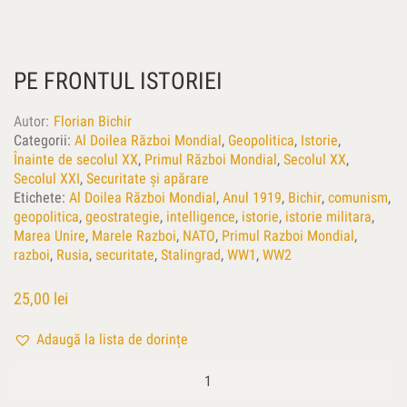
PE FRONTUL ISTORIEI
Autor
Florian Bichir
Categorii:
Al Doilea Război Mondial
,
Geopolitica
,
Istorie
,
Înainte de secolul XX
,
Primul Război Mondial
,
Secolul XX
,
Secolul XXI
,
Securitate și apărare
Etichete:
Al Doilea Război Mondial
,
Anul 1919
,
Bichir
,
comunism
,
geopolitica
,
geostrategie
,
intelligence
,
istorie
,
istorie militara
,
Marea Unire
,
Marele Razboi
,
NATO
,
Primul Razboi Mondial
,
razboi
,
Rusia
,
securitate
,
Stalingrad
,
WW1
,
WW2
25,00
lei
Adaugă la lista de dorințe
Cantitate
Pe