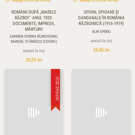
Adaugă la lista de dorințe
Adaugă la lista de dorințe
ROMÂNII DUPĂ „MARELE
SPIONI, SPIOANE ŞI
RĂZBOI”. ANUL 1920.
DANDANALE ÎN ROMÂNIA
DOCUMENTE, IMPRESII,
RĂZBOINICĂ (1916-1919)
MĂRTURII
ALIN SPÂNU
CARMEN-SORINA RÎJNOVEANU,
MANUEL STĂNESCU (COORD.)
ADAUGĂ ÎN COȘ
38,00
lei
ADAUGĂ ÎN COȘ
30,00
lei
STOC EPUIZAT