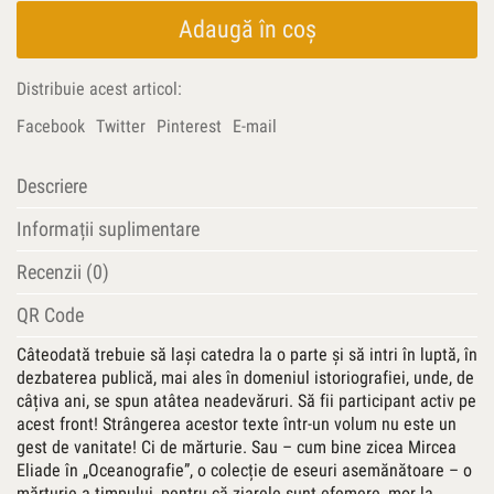
frontul
istoriei
Adaugă în coș
Distribuie acest articol:
Facebook
Twitter
Pinterest
E-mail
Descriere
Informații suplimentare
Recenzii (0)
QR Code
Câteodată trebuie să lași catedra la o parte și să intri în luptă, în
dezbaterea publică, mai ales în domeniul istoriografiei, unde, de
câțiva ani, se spun atâtea neadevăruri. Să fii participant activ pe
acest front! Strângerea acestor texte într-un volum nu este un
gest de vanitate! Ci de mărturie. Sau – cum bine zicea Mircea
Eliade în „Oceanografie”, o colecție de eseuri asemănătoare – o
mărturie a timpului, pentru că ziarele sunt efemere, mor la