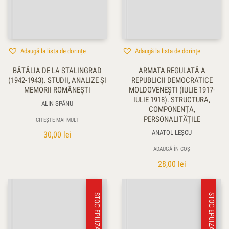
Adaugă la lista de dorințe
Adaugă la lista de dorințe
BĂTĂLIA DE LA STALINGRAD
ARMATA REGULATĂ A
(1942-1943). STUDII, ANALIZE ȘI
REPUBLICII DEMOCRATICE
MEMORII ROMÂNEȘTI
MOLDOVENEȘTI (IULIE 1917-
IULIE 1918). STRUCTURA,
ALIN SPÂNU
COMPONENȚA,
PERSONALITĂȚILE
CITEȘTE MAI MULT
ANATOL LEŞCU
30,00
lei
ADAUGĂ ÎN COȘ
28,00
lei
STOC EPUIZAT
STOC EPUIZAT