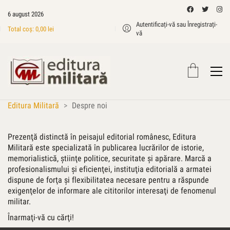
6 august 2026
Autentificați-vă sau Înregistrați-
Total coș:
0,00
lei
vă
Editura Militară
>
Despre noi
Prezenţă distinctă în peisajul editorial românesc, Editura
Militară este specializată în publicarea lucrărilor de istorie,
memorialistică, ştiinţe politice, securitate şi apărare. Marcă a
profesionalismului şi eficienţei, instituţia editorială a armatei
dispune de forţa şi flexibilitatea necesare pentru a răspunde
exigenţelor de informare ale cititorilor interesaţi de fenomenul
militar.
Înarmaţi-vă cu cărţi!