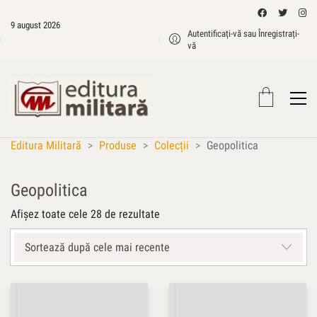
9 august 2026
Autentificați-vă sau Înregistrați-
vă
Editura Militară
>
Produse
>
Colecții
>
Geopolitica
Geopolitica
Sortat
Afișez toate cele 28 de rezultate
după
cele
Sortează după cele mai recente
mai
recente