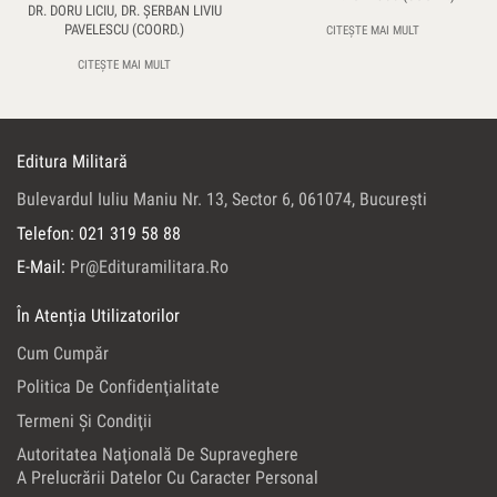
DR. DORU LICIU, DR. ŞERBAN LIVIU
PAVELESCU (COORD.)
CITEȘTE MAI MULT
CITEȘTE MAI MULT
Editura Militară
Bulevardul Iuliu Maniu Nr. 13, Sector 6, 061074, Bucureşti
Telefon: 021 319 58 88
E-Mail:
Pr@edituramilitara.ro
În Atenția Utilizatorilor
Cum Cumpăr
Politica De Confidenţialitate
Termeni Şi Condiţii
Autoritatea Naţională De Supraveghere
A Prelucrării Datelor Cu Caracter Personal