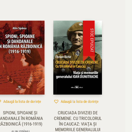
STOC EPUIZAT
Adaugă la lista de dorințe
Adaugă la lista de dorințe
SPIONI, SPIOANE ŞI
CRUCIADA DIVIZIEI DE
ANDANALE ÎN ROMÂNIA
CREMENE. CU TRICOLORUL
RĂZBOINICĂ (1916-1919)
ÎN CAUCAZ: VIAŢA ŞI
MEMORIILE GENERALULUI
ALIN SPÂNU