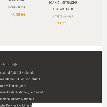
IOAN DUMITRACHE
ADAUGĂ ÎN COȘ
FLORIAN BICHIR
38,00
lei
CITEȘTE MAI MULT
25,00
lei
gături Utile
nisterul Apărării Naţionale
mandamentul Logistic Întrunit
rcul Militar Naţional
zeul Militar Naţional „Ferdinand I”
blioteca Militară Naţională
ustul De Presă Al Ministerului Apărării Naţionale