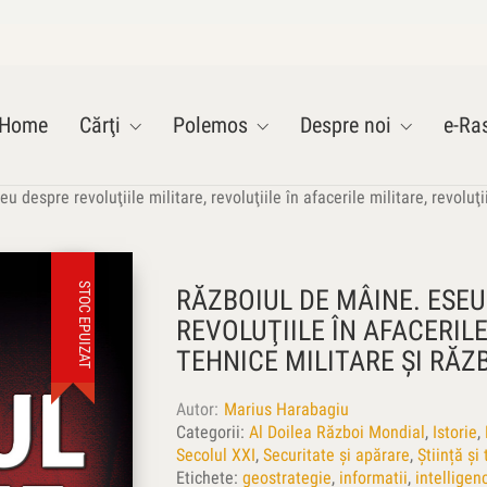
Home
Cărţi
Polemos
Despre noi
e-Ras
 despre revoluţiile militare, revoluţiile în afacerile militare, revoluţi
STOC EPUIZAT
RĂZBOIUL DE MÂINE. ESEU
REVOLUŢIILE ÎN AFACERILE
TEHNICE MILITARE ŞI RĂZ
Autor
Marius Harabagiu
Categorii:
Al Doilea Război Mondial
,
Istorie
,
Secolul XXI
,
Securitate și apărare
,
Știință și
Etichete:
geostrategie
,
informatii
,
intelligen