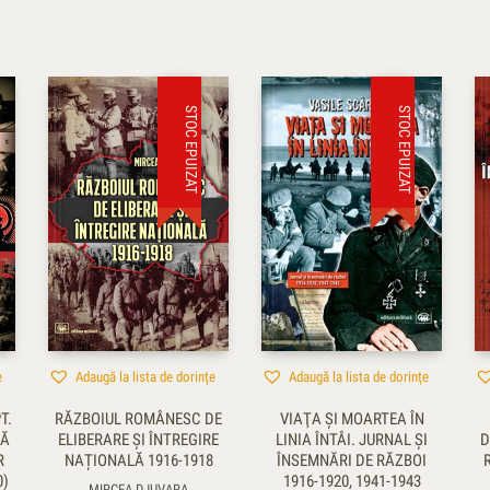
STOC EPUIZAT
STOC EPUIZAT
e
Adaugă la lista de dorințe
Adaugă la lista de dorințe
T.
RĂZBOIUL ROMÂNESC DE
VIAŢA ŞI MOARTEA ÎN
CĂ
ELIBERARE ȘI ÎNTREGIRE
LINIA ÎNTÂI. JURNAL ŞI
D
R
NAȚIONALĂ 1916-1918
ÎNSEMNĂRI DE RĂZBOI
0)
1916-1920, 1941-1943
MIRCEA DJUVARA