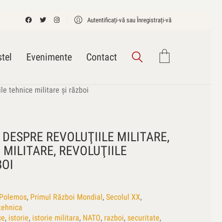
Autentificați-vă sau Înregistrați-vă
tel
Evenimente
Contact
ile tehnice militare şi război
 DESPRE REVOLUŢIILE MILITARE,
 MILITARE, REVOLUŢIILE
BOI
Polemos
,
Primul Război Mondial
,
Secolul XX
,
 tehnica
ce
,
istorie
,
istorie militara
,
NATO
,
razboi
,
securitate
,