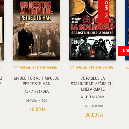
STOC EPUIZAT
NO
e
Adaugă la lista de dorințe
Adaugă la lista de dorințe
AT
UN DEBITOR AL TIMPULUI:
CU PAULUS LA
3-
PETRE STRIHAN
STALINGRAD. SFÂRŞITUL
UNEI ARMATE
ADRIAN STROEA
WILHELM ADAM
ADAUGĂ ÎN COȘ
CITEȘTE MAI MULT
18,00
lei
30,00
lei