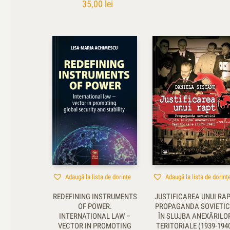
35,00
lei
Adaugă la lista de dorințe
Adaugă la lista de dorinț
REDEFINING INSTRUMENTS
JUSTIFICAREA UNUI RAP
OF POWER.
PROPAGANDA SOVIETI
INTERNATIONAL LAW –
ÎN SLUJBA ANEXĂRILO
VECTOR IN PROMOTING
TERITORIALE (1939-194