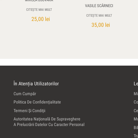
VASILE SCÂRNECI
CITEȘTE MAI MULT
CITEȘTE MAI MULT
25,00
lei
35,00
lei
În Atenția Utilizatorilor
Le
Cum Cumpăr
Mi
Politica De Confidenţialitate
Co
Termeni Şi Condiţii
Ce
Autoritatea Naţională De Supraveghere
Mu
A Prelucrării Datelor Cu Caracter Personal
Bi
Tr