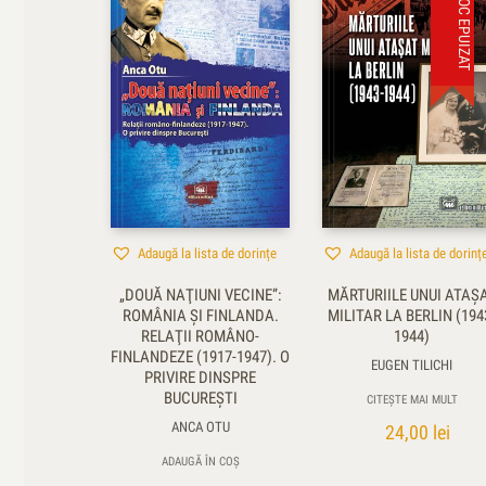
STOC EPUIZAT
Adaugă la lista de dorințe
Adaugă la lista de dorinț
„DOUĂ NAŢIUNI VECINE”:
MĂRTURIILE UNUI ATAŞ
ROMÂNIA ŞI FINLANDA.
MILITAR LA BERLIN (194
RELAŢII ROMÂNO-
1944)
FINLANDEZE (1917-1947). O
EUGEN TILICHI
PRIVIRE DINSPRE
BUCUREŞTI
CITEȘTE MAI MULT
ANCA OTU
24,00
lei
ADAUGĂ ÎN COȘ