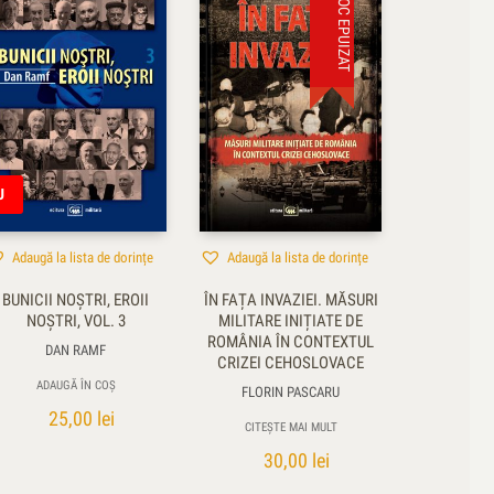
STOC EPUIZAT
U
Adaugă la lista de dorințe
Adaugă la lista de dorințe
BUNICII NOȘTRI, EROII
ÎN FAȚA INVAZIEI. MĂSURI
NOȘTRI, VOL. 3
MILITARE INIȚIATE DE
ROMÂNIA ÎN CONTEXTUL
DAN RAMF
CRIZEI CEHOSLOVACE
ADAUGĂ ÎN COȘ
FLORIN PASCARU
25,00
lei
CITEȘTE MAI MULT
30,00
lei