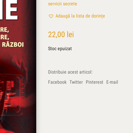
servicii secrete
Adaugă la lista de dorințe
22,00
lei
Stoc epuizat
Distribuie acest articol:
Facebook
Twitter
Pinterest
E-mail