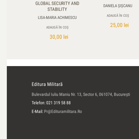
GLOBAL SECURITY AND
DANIELA ŞIŞCANU
STABILITY
ADAUGĂ ÎN COȘ
LISA-MARIA ACHIMESCU
25,00
lei
ADAUGĂ ÎN COȘ
30,00
lei
Editura Militară
Bulevardul Iuliu Maniu Nr. 13, Sector 6, 061074, Bucureşti
Telefon: 021 319 58 88
E-Mail:
Pr@edituramilitara.ro