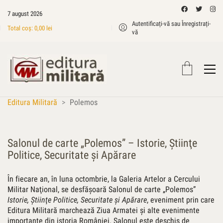
7 august 2026
Autentificați-vă sau Înregistrați-
Total coș:
0,00
lei
vă
Editura Militară
>
Polemos
Salonul de carte „Polemos” – Istorie, Ştiinţe
Politice, Securitate şi Apărare
În fiecare an, în luna octombrie, la Galeria Artelor a Cercului
Mili­tar Naţional, se desfăşoară Salonul de carte „Polemos”
Istorie, Ştiinţe Politice, Securitate şi Apărare
, eveniment prin care
Editura Militară marchează Ziua Armatei şi alte evenimente
importante din istoria României. Salonul este deschis de