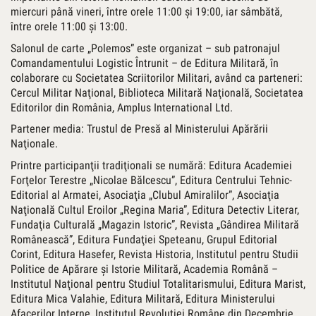
miercuri până vineri, între orele 11:00 şi 19:00, iar sâmbătă,
între orele 11:00 şi 13:00.
Salonul de carte „Polemos” este organizat – sub patronajul
Comandamentului Logistic Întrunit – de Editura Militară, în
colaborare cu Societatea Scriitorilor Militari, având ca parteneri:
Cercul Militar Naţional, Biblioteca Militară Naţională, Societatea
Editorilor din România, Amplus International Ltd.
Partener media: Trustul de Presă al Ministerului Apărării
Naţionale.
Printre participanţii tradiţionali se numără: Editura Academiei
Forţelor Terestre „Nicolae Bălcescu”, Editura Centrului Tehnic-
Editorial al Armatei, Asociaţia „Clubul Amiralilor”, Asociaţia
Naţională Cultul Eroilor „Regina Maria”, Editura Detectiv Literar,
Fundaţia Culturală „Magazin Istoric”, Revista „Gândirea Militară
Românească”, Editura Fundaţiei Speteanu, Grupul Editorial
Corint, Editura Hasefer, Revista Historia, Institutul pentru Studii
Politice de Apărare şi Istorie Militară, Academia Română –
Institutul Naţional pentru Studiul Totalitarismului, Editura Marist,
Editura Mica Valahie, Editura Militară, Editura Ministerului
Afacerilor Interne, Institutul Revoluţiei Române din Decembrie