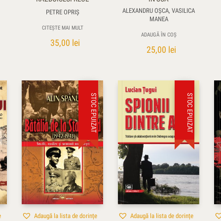
ALEXANDRU OŞCA, VASILICA
PETRE OPRIŞ
MANEA
CITEȘTE MAI MULT
ADAUGĂ ÎN COȘ
35,00
lei
25,00
lei
STOC EPUIZAT
STOC EPUIZAT
e
Adaugă la lista de dorințe
Adaugă la lista de dorințe