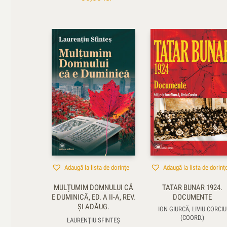
Adaugă la lista de dorințe
Adaugă la lista de dorinț
MULȚUMIM DOMNULUI CĂ
TATAR BUNAR 1924.
E DUMINICĂ, ED. A II-A, REV.
DOCUMENTE
ŞI ADĂUG.
ION GIURCĂ, LIVIU CORCIU
(COORD.)
LAURENŢIU SFINTEȘ