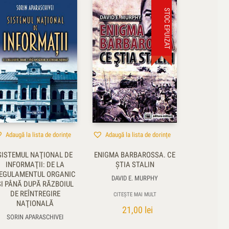
STOC EPUIZAT
Adaugă la lista de dorințe
Adaugă la lista de dorințe
SISTEMUL NAŢIONAL DE
ENIGMA BARBAROSSA. CE
INFORMAŢII: DE LA
ŞTIA STALIN
EGULAMENTUL ORGANIC
DAVID E. MURPHY
ŞI PÂNĂ DUPĂ RĂZBOIUL
DE REÎNTREGIRE
CITEȘTE MAI MULT
NAŢIONALĂ
21,00
lei
SORIN APARASCHIVEI