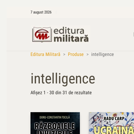
7 august 2026
Editura Militară
>
Produse
>
intelligence
intelligence
Sortat
Afișez 1 - 30 din 31 de rezultate
după
cele
mai
recente