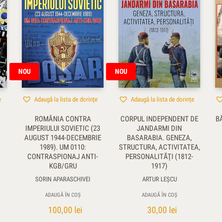
NOU
NOU
e
Adaugă la lista de dorințe
Adaugă la lista de dorințe
ROMÂNIA CONTRA
CORPUL INDEPENDENT DE
B
IMPERIULUI SOVIETIC (23
JANDARMI DIN
AUGUST 1944-DECEMBRIE
BASARABIA. GENEZA,
1989). UM 0110:
STRUCTURA, ACTIVITATEA,
CONTRASPIONAJ ANTI-
PERSONALITĂŢI (1812-
KGB/GRU
1917)
SORIN APARASCHIVEI
ARTUR LEŞCU
ADAUGĂ ÎN COȘ
ADAUGĂ ÎN COȘ
100,00
lei
30,00
lei