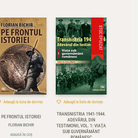
STOC EPUIZAT
Adaugă la lista de dorințe
Adaugă la lista de dorințe
TRANSNISTRIA 1941-1944.
PE FRONTUL ISTORIEI
ADEVĂRUL DIN
FLORIAN BICHIR
TESTIMONII, VOL. 1: VIAŢA
SUB GUVERNĂMÂNT
ADAUGĂ ÎN COȘ
ROMÂNESC