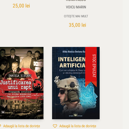
25,00
lei
VOICU MARIN
CITEȘTE MAI MULT
35,00
lei
STOC EPUIZAT
Adaugă la lista de dorințe
Adaugă la lista de dorințe