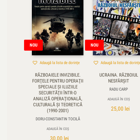
NOU
NOU
Adaugă la lista de dorințe
Adaugă la lista de dorinț
RĂZBOAIELE INVIZIBILE.
UCRAINA. RĂZBOIUL
FORŢELE PENTRU OPERAŢII
NESFÂRȘIT
SPECIALE ŞI ILUZIILE
RADU CARP
SECURITĂŢII ÎNTR-O
ANALIZĂ OPERAŢIONALĂ,
ADAUGĂ ÎN COȘ
CULTURALĂ ŞI TEORETICĂ
25,00
lei
(1990-2001)
DORU-CONSTANTIN TOCILĂ
ADAUGĂ ÎN COȘ
30,00
lei