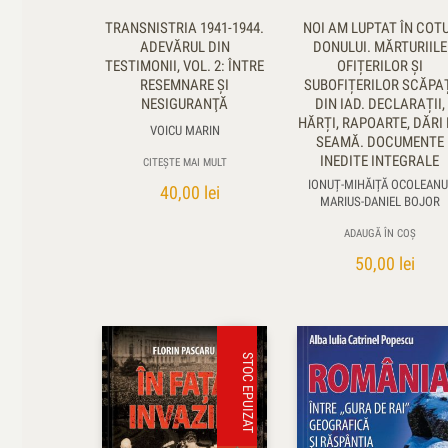
TRANSNISTRIA 1941-1944.
NOI AM LUPTAT ÎN COT
ADEVĂRUL DIN
DONULUI. MĂRTURIILE
TESTIMONII, VOL. 2: ÎNTRE
OFIȚERILOR ȘI
RESEMNARE ŞI
SUBOFIȚERILOR SCĂPA
NESIGURANŢĂ
DIN IAD. DECLARAȚII,
HĂRȚI, RAPOARTE, DĂRI 
VOICU MARIN
SEAMĂ. DOCUMENTE
INEDITE INTEGRALE
CITEȘTE MAI MULT
IONUȚ-MIHĂIȚĂ OCOLEANU
40,00
lei
MARIUS-DANIEL BOJOR
ADAUGĂ ÎN COȘ
50,00
lei
STOC EPUIZAT