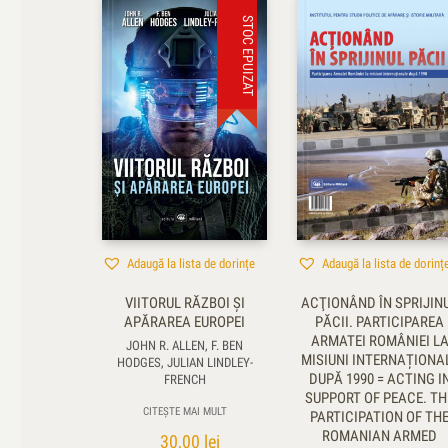
STOC EPUIZAT
Adaugă la lista de dorințe
Adaugă la lista de dorinț
VIITORUL RĂZBOI ŞI
ACŢIONÂND ÎN SPRIJIN
APĂRAREA EUROPEI
PĂCII. PARTICIPAREA
ARMATEI ROMÂNIEI L
JOHN R. ALLEN, F. BEN
MISIUNI INTERNAȚIONA
HODGES, JULIAN LINDLEY-
DUPĂ 1990 = ACTING I
FRENCH
SUPPORT OF PEACE. TH
CITEȘTE MAI MULT
PARTICIPATION OF TH
ROMANIAN ARMED
30,00
lei