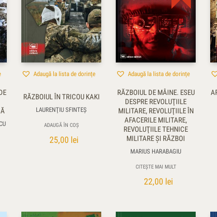
e
Adaugă la lista de dorințe
Adaugă la lista de dorințe
DE
RĂZBOIUL DE MÂINE. ESEU
A
RĂZBOIUL ÎN TRICOU KAKI
DESPRE REVOLUŢIILE
LAURENŢIU SFINTEȘ
CĂ
MILITARE, REVOLUŢIILE ÎN
AFACERILE MILITARE,
SCU
ADAUGĂ ÎN COȘ
REVOLUŢIILE TEHNICE
MILITARE ŞI RĂZBOI
25,00
lei
MARIUS HARABAGIU
CITEȘTE MAI MULT
22,00
lei