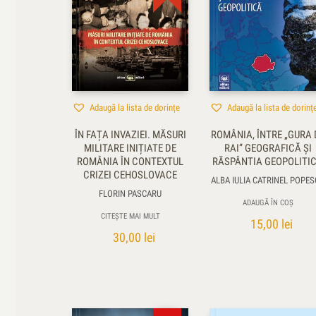
Adaugă la lista de dorințe
Adaugă la lista de dorinț
ÎN FAȚA INVAZIEI. MĂSURI
ROMÂNIA, ÎNTRE „GURA 
MILITARE INIȚIATE DE
RAI” GEOGRAFICĂ ŞI
ROMÂNIA ÎN CONTEXTUL
RĂSPÂNTIA GEOPOLITI
CRIZEI CEHOSLOVACE
ALBA IULIA CATRINEL POPE
FLORIN PASCARU
ADAUGĂ ÎN COȘ
CITEȘTE MAI MULT
15,00
lei
30,00
lei