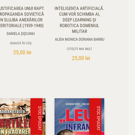
USTIFICAREA UNUI RAPT.
INTELIGENȚA ARTIFICIALĂ.
ROPAGANDA SOVIETICĂ
CUM VOR SCHIMBA AI,
ÎN SLUJBA ANEXĂRILOR
DEEP LEARNING ŞI
ERITORIALE (1939-1940)
ROBOTICA DOMENIUL
MILITAR
DANIELA ŞIŞCANU
ALIDA MONICA DORIANA BARBU
ADAUGĂ ÎN COȘ
CITEȘTE MAI MULT
25,00
lei
25,00
lei
STOC EPUIZAT
STOC EPUIZAT