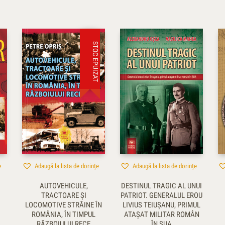
STOC EPUIZAT
e
Adaugă la lista de dorințe
Adaugă la lista de dorințe
AUTOVEHICULE,
DESTINUL TRAGIC AL UNUI
TRACTOARE ŞI
PATRIOT. GENERALUL EROU
LOCOMOTIVE STRĂINE ÎN
LIVIUS TEIUŞANU, PRIMUL
ROMÂNIA, ÎN TIMPUL
ATAŞAT MILITAR ROMÂN
RĂZBOIULUI RECE
ÎN SUA