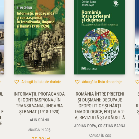
e
Adaugă la lista de dorințe
Adaugă la lista de dorințe
UL
INFORMAŢII, PROPAGANDĂ
ROMÂNIA ÎNTRE PRIETENI
ŞI CONTRASPIONAJ ÎN
ŞI DUŞMANI: DECUPAJE
A
TRANSILVANIA, UNGARIA
GEOPOLITICE ŞI HĂRŢI
R
LE
ŞI BANAT (1918-1920)
IMAGOLOGICE, EDIŢIA A 2-
N
A, REVIZUITĂ ŞI ADĂUGITĂ
ALIN SPÂNU
E
,
ADRIAN POPA
CRISTIAN BARNA
E
ADAUGĂ ÎN COȘ
ADAUGĂ ÎN COȘ