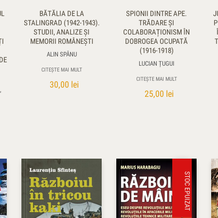
UL
BĂTĂLIA DE LA
SPIONII DINTRE APE.
J
STALINGRAD (1942-1943).
TRĂDARE ŞI
P
STUDII, ANALIZE ȘI
COLABORAȚIONISM ÎN
ȚI
MEMORII ROMÂNEȘTI
DOBROGEA OCUPATĂ
T
(1916-1918)
ALIN SPÂNU
DE
LUCIAN ȚUGUI
CITEȘTE MAI MULT
CITEȘTE MAI MULT
30,00
lei
,
25,00
lei
STOC EPUIZAT