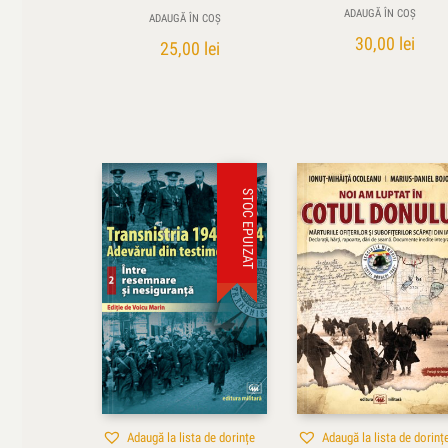
ADAUGĂ ÎN COȘ
ADAUGĂ ÎN COȘ
30,00
lei
25,00
lei
STOC EPUIZAT
Adaugă la lista de dorințe
Adaugă la lista de dorinț