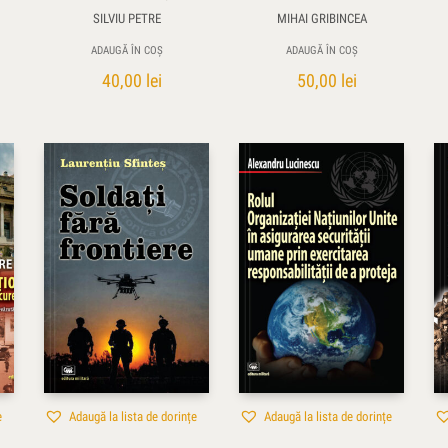
SILVIU PETRE
MIHAI GRIBINCEA
ADAUGĂ ÎN COȘ
ADAUGĂ ÎN COȘ
40,00
lei
50,00
lei
e
Adaugă la lista de dorințe
Adaugă la lista de dorințe