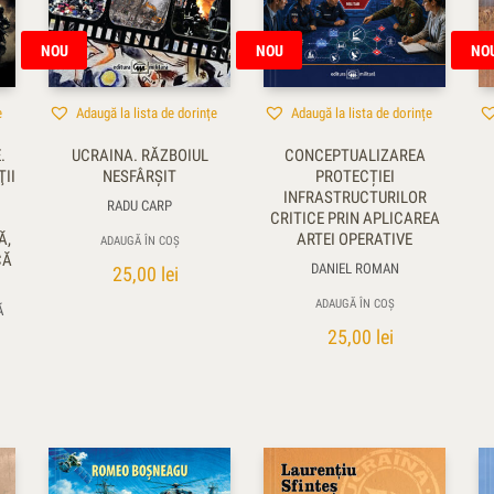
NOU
NOU
NO
e
Adaugă la lista de dorințe
Adaugă la lista de dorințe
.
UCRAINA. RĂZBOIUL
CONCEPTUALIZAREA
II
NESFÂRȘIT
PROTECȚIEI
INFRASTRUCTURILOR
RADU CARP
CRITICE PRIN APLICAREA
Ă,
ARTEI OPERATIVE
ADAUGĂ ÎN COȘ
CĂ
DANIEL ROMAN
25,00
lei
ADAUGĂ ÎN COȘ
Ă
25,00
lei
stoc