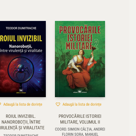
Adaugă la lista de dorințe
Adaugă la lista de dorințe
ROIUL INVIZIBIL.
PROVOCĂRILE ISTORIEI
NANOROBOŢII, ÎNTRE
MILITARE, VOLUMUL II
IRULENŢĂ ŞI VIRALITATE
COORD. SIMION CÂLŢIA, ANDREI
FLORIN SORA, MANUEL
TEODOR DUMITRACHE