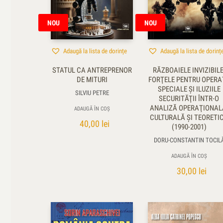
Polemos
15
Restitutio in integrum
3
NOU
NOU
Ficțiune
9
Istorie
989
Adaugă la lista de dorințe
Adaugă la lista de dorinț
Al Doilea Război Mondial
128
STATUL CA ANTREPRENOR
RĂZBOAIELE INVIZIBILE
Înainte de secolul XX
DE MITURI
FORŢELE PENTRU OPERAŢ
96
SPECIALE ŞI ILUZIILE
Primul Război Mondial
SILVIU PETRE
144
SECURITĂŢII ÎNTR-O
Secolul XX
ANALIZĂ OPERAŢIONAL
336
ADAUGĂ ÎN COȘ
CULTURALĂ ŞI TEORETI
Secolul XXI
40,00
lei
170
(1990-2001)
Medicină
13
DORU-CONSTANTIN TOCIL
Memorialistica
88
ADAUGĂ ÎN COȘ
Securitate și apărare
191
30,00
lei
Știință și tehnica
39
Afișați numai produsele la reducere
Doar in 