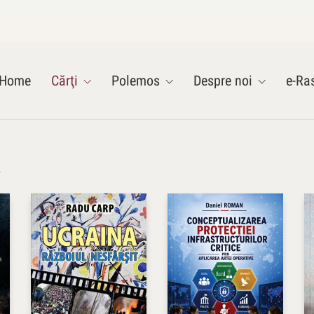
Home
Cărţi
Polemos
Despre noi
e-Ras
e
Preț
Or
3 lei
195 lei
3
195