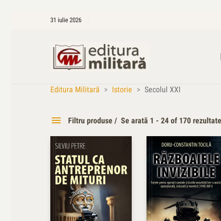
31 iulie 2026
Editura Militară
>
Istorie
>
Secolul XXI
Filtru produse
Se arată 1 - 24 of 170 rezultat
Categorii
Recomandări
31
Colecții
65
Geopolitica
28
Lideri militari
13