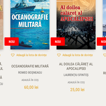
NOU
NOU
NO
e
Adaugă la lista de dorințe
Adaugă la lista de dorințe
Ă.
AL DOILEA CĂLĂREȚ AL
OCEANOGRAFIE MILITARĂ
UL
APOCALIPSEI
ROMEO BOȘNEAGU
R
LAURENŢIU SFINTEȘ
VĂ
ADAUGĂ ÎN COȘ
ADAUGĂ ÎN COȘ
SCU
60,00
lei
25,00
lei