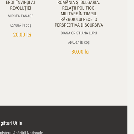
EROII ÎNVINŞI AI
ROMÂNIA ȘI BULGARIA.
REVOLUŢIEI
RELAȚII POLITICO-
MILITARE ÎN TIMPUL
MIRCEA TĂNASE
RĂZBOIULUI RECE. O
PERSPECTIVĂ DISCURSIVĂ
ADAUGĂ ÎN COȘ
DIANA CRISTIANA LUPU
20,00
lei
ADAUGĂ ÎN COȘ
30,00
lei
gături Utile
nisterul Apărării Naţionale