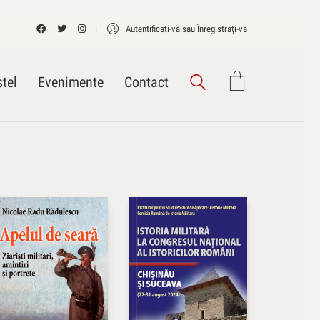
Autentificați-vă sau Înregistrați-vă
tel
Evenimente
Contact
donare dupa
Mod implicit
Număr de recenzii
Popularitate
Rata medie
Noutate
Preț: mic spre mare