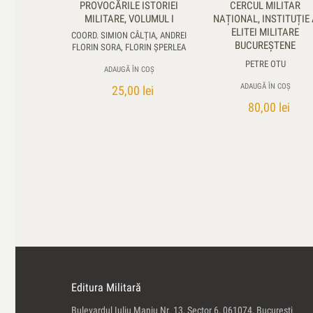
PROVOCĂRILE ISTORIEI
CERCUL MILITAR
MILITARE, VOLUMUL I
NAȚIONAL, INSTITUȚIE 
ELITEI MILITARE
COORD. SIMION CÂLȚIA, ANDREI
BUCUREȘTENE
FLORIN SORA, FLORIN ŞPERLEA
PETRE OTU
ADAUGĂ ÎN COȘ
ADAUGĂ ÎN COȘ
25,00
lei
80,00
lei
Editura Militară
Bulevardul Iuliu Maniu Nr. 13, Sector 6, 061074, Bucureşti