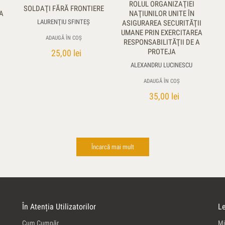
ROLUL ORGANIZAŢIEI
SOLDAŢI FĂRĂ FRONTIERE
A
NAŢIUNILOR UNITE ÎN
LAURENŢIU SFINTEȘ
ASIGURAREA SECURITĂŢII
UMANE PRIN EXERCITAREA
ADAUGĂ ÎN COȘ
RESPONSABILITĂŢII DE A
PROTEJA
25,00
lei
ALEXANDRU LUCINESCU
ADAUGĂ ÎN COȘ
35,00
lei
Încarcă mai mult
În Atenția Utilizatorilor
Le
Cum Cumpăr
Mi