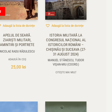
Preț: de la mare la mic
U
Produse aleatorii
Numele produsului
Adaugă la lista de dorințe
Adaugă la lista de dorințe
APELUL DE SEARĂ.
ISTORIA MILITARĂ LA
ZIARIŞTI MILITARI,
CONGRESUL NAŢIONAL AL
AMINTIRI ŞI PORTRETE
ISTORICILOR ROMÂNI –
CHIŞINĂU ŞI SUCEAVA (27-
NICOLAE RADU RĂDULESCU
31 AUGUST 2024)
ADAUGĂ ÎN COȘ
MANUEL STĂNESCU, TUDOR
VIŞAN-MIU (COORD.)
25,00
lei
CITEȘTE MAI MULT