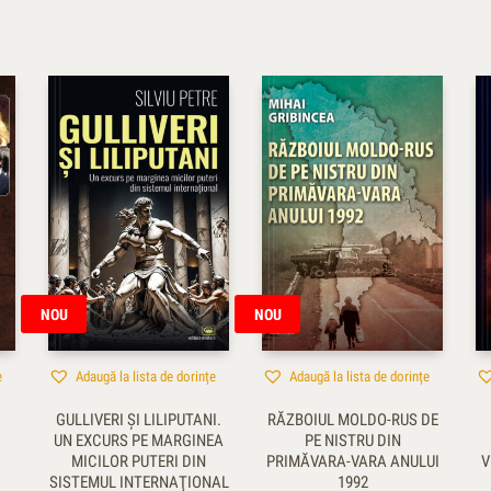
NOU
NOU
e
Adaugă la lista de dorințe
Adaugă la lista de dorințe
GULLIVERI ŞI LILIPUTANI.
RĂZBOIUL MOLDO-RUS DE
UN EXCURS PE MARGINEA
PE NISTRU DIN
MICILOR PUTERI DIN
PRIMĂVARA-VARA ANULUI
V
SISTEMUL INTERNAŢIONAL
1992