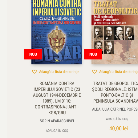
NOU
NOU
Adaugă la lista de dorințe
Adaugă la lista de dorinț
ROMÂNIA CONTRA
TRATAT DE GEOPOLITIC
IMPERIULUI SOVIETIC (23
ŞCOLI REGIONALE: ISTM
AUGUST 1944-DECEMBRIE
PONTO-BALTIC ŞI
1989). UM 0110:
PENINSULA SCANDINA
CONTRASPIONAJ ANTI-
ALBA IULIA CATRINEL POPE
KGB/GRU
ADAUGĂ ÎN COȘ
SORIN APARASCHIVEI
40,00
lei
ADAUGĂ ÎN COȘ