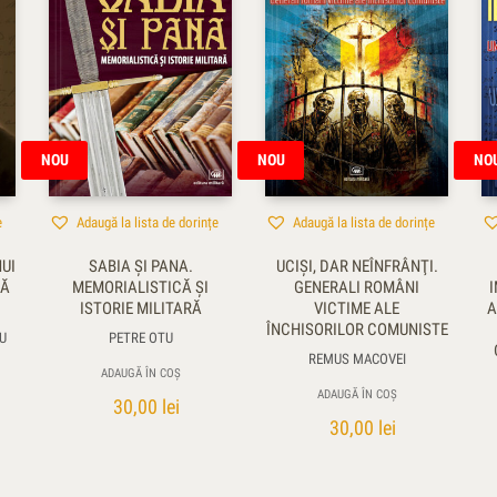
NOU
NOU
NO
e
Adaugă la lista de dorințe
Adaugă la lista de dorințe
NUI
SABIA ŞI PANA.
UCIŞI, DAR NEÎNFRÂNŢI.
NĂ
MEMORIALISTICĂ ŞI
GENERALI ROMÂNI
I
ISTORIE MILITARĂ
VICTIME ALE
A
ÎNCHISORILOR COMUNISTE
U
PETRE OTU
REMUS MACOVEI
ADAUGĂ ÎN COȘ
ADAUGĂ ÎN COȘ
30,00
lei
30,00
lei