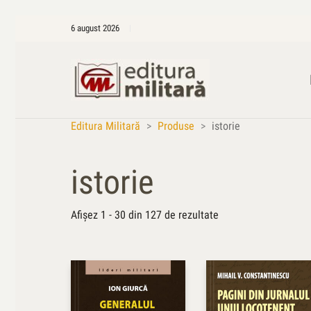
6 august 2026
Editura Militară
>
Produse
>
istorie
istorie
Sortat
Afișez 1 - 30 din 127 de rezultate
după
cele
mai
recente