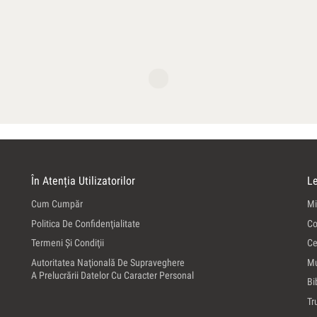
În Atenția Utilizatorilor
Le
Cum Cumpăr
Mi
Politica De Confidenţialitate
Co
Termeni Şi Condiţii
Ce
Autoritatea Naţională De Supraveghere
Mu
A Prelucrării Datelor Cu Caracter Personal
Bi
Tr