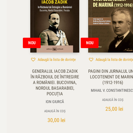
NOU
NOU
Adaugă la lista de dorințe
Adaugă la lista de dorinț
GENERALUL IACOB ZADIK
PAGINI DIN JURNALUL U
ÎN RĂZBOIUL DE ÎNTREGIRE
LOCOTENENT DE MARI
A ROMÂNIEI. BUCOVINA,
(1912-1916)
NORDUL BASARABIEI,
MIHAIL V. CONSTANTINESC
POCUȚIA
ADAUGĂ ÎN COȘ
ION GIURCĂ
25,00
lei
ADAUGĂ ÎN COȘ
30,00
lei