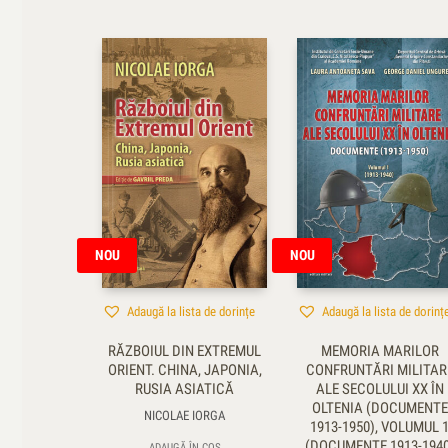
NOU
NOU
Adaugă la lista de dorințe
Adaugă la lista de dorinț
RĂZBOIUL DIN EXTREMUL
MEMORIA MARILOR
ORIENT. CHINA, JAPONIA,
CONFRUNTĂRI MILITAR
RUSIA ASIATICĂ
ALE SECOLULUI XX ÎN
OLTENIA (DOCUMENTE
NICOLAE IORGA
1913-1950), VOLUMUL 
(DOCUMENTE 1913-1940
ADAUGĂ ÎN COȘ