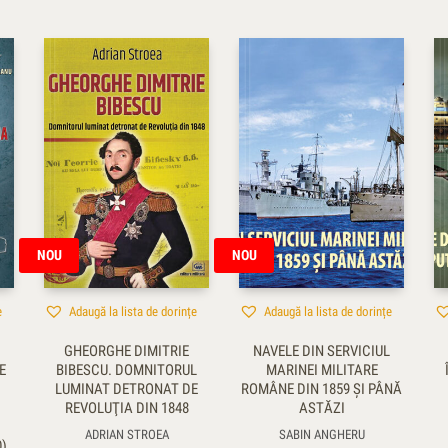
NOU
NOU
e
Adaugă la lista de dorințe
Adaugă la lista de dorințe
GHEORGHE DIMITRIE
NAVELE DIN SERVICIUL
E
BIBESCU. DOMNITORUL
MARINEI MILITARE
LUMINAT DETRONAT DE
ROMÂNE DIN 1859 ŞI PÂNĂ
REVOLUŢIA DIN 1848
ASTĂZI
1
ADRIAN STROEA
SABIN ANGHERU
)