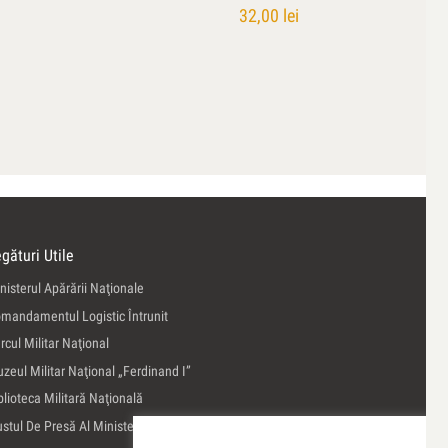
32,00
lei
gături Utile
nisterul Apărării Naţionale
mandamentul Logistic Întrunit
rcul Militar Naţional
zeul Militar Naţional „Ferdinand I”
blioteca Militară Naţională
ustul De Presă Al Ministerului Apărării Naţionale