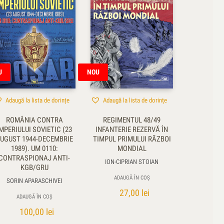
U
NOU
Adaugă la lista de dorințe
Adaugă la lista de dorințe
ROMÂNIA CONTRA
REGIMENTUL 48/49
MPERIULUI SOVIETIC (23
INFANTERIE REZERVĂ ÎN
UGUST 1944-DECEMBRIE
TIMPUL PRIMULUI RĂZBOI
1989). UM 0110:
MONDIAL
CONTRASPIONAJ ANTI-
ION-CIPRIAN STOIAN
KGB/GRU
ADAUGĂ ÎN COȘ
SORIN APARASCHIVEI
27,00
lei
ADAUGĂ ÎN COȘ
100,00
lei