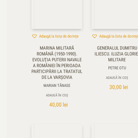
Adaugă la lista de dorințe
Adaugă la lista de dorinț
MARINA MILITARĂ
GENERALUL DUMITRU
ROMÂNĂ (1950-1990).
ILIESCU. ILUZIA GLORIE
EVOLUŢIA PUTERII NAVALE
MILITARE
A ROMÂNIEI ÎN PERIOADA
PETRE OTU
PARTICIPĂRII LA TRATATUL
DE LA VARŞOVIA
ADAUGĂ ÎN COȘ
MARIAN TĂNASE
30,00
lei
ADAUGĂ ÎN COȘ
40,00
lei