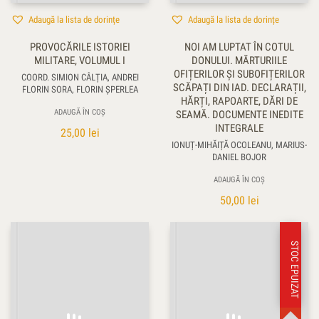
Adaugă la lista de dorințe
Adaugă la lista de dorințe
PROVOCĂRILE ISTORIEI
NOI AM LUPTAT ÎN COTUL
MILITARE, VOLUMUL I
DONULUI. MĂRTURIILE
OFIȚERILOR ȘI SUBOFIȚERILOR
COORD. SIMION CÂLȚIA, ANDREI
SCĂPAȚI DIN IAD. DECLARAȚII,
FLORIN SORA, FLORIN ŞPERLEA
HĂRȚI, RAPOARTE, DĂRI DE
ADAUGĂ ÎN COȘ
SEAMĂ. DOCUMENTE INEDITE
INTEGRALE
25,00
lei
IONUȚ-MIHĂIȚĂ OCOLEANU, MARIUS-
DANIEL BOJOR
ADAUGĂ ÎN COȘ
50,00
lei
STOC EPUIZAT