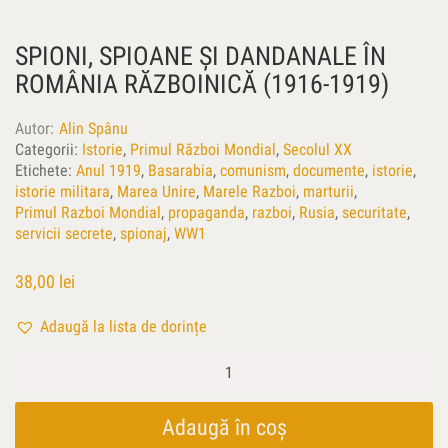
SPIONI, SPIOANE ŞI DANDANALE ÎN
ROMÂNIA RĂZBOINICĂ (1916-1919)
Autor
Alin Spânu
Categorii:
Istorie
,
Primul Război Mondial
,
Secolul XX
Etichete:
Anul 1919
,
Basarabia
,
comunism
,
documente
,
istorie
,
istorie militara
,
Marea Unire
,
Marele Razboi
,
marturii
,
Primul Razboi Mondial
,
propaganda
,
razboi
,
Rusia
,
securitate
,
servicii secrete
,
spionaj
,
WW1
38,00
lei
Adaugă la lista de dorințe
Cantitate
Spioni,
spioane
şi
Adaugă în coș
dandanale