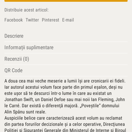
în
Distribuie acest articol:
România
războinică
Facebook
Twitter
Pinterest
E-mail
(1916-
1919)
Descriere
Informații suplimentare
Recenzii (0)
QR Code
A doua cea mai veche meserie a lumii îşi are cronicarii ei fideli.
Iar autorul acestui volum face parte din primul eşalon, deşi nu
este uşor să te descurci într-o lume în care au existat un
Jonathan Swift, un Daniel Defoe sau mai noii Ian Fleming, John
le Carré. Dar există o diferenţă majoră. „Poveştile” domnului
Alin Spânu sunt reale.
Auspiciile belice care caracterizează acest volum au reclamat
din partea forurilor decizionale şi a celor operative, Direcţiunea
Poliţiei şi Siguranţei Generale din Ministerul de Interne şi Biroul