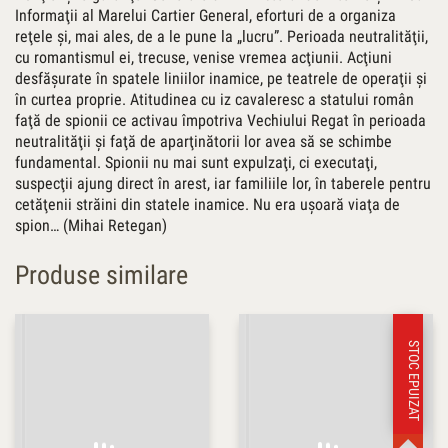
Informaţii al Marelui Cartier General, eforturi de a organiza
reţele şi, mai ales, de a le pune la „lucru”. Perioada neutralităţii,
cu romantismul ei, trecuse, venise vremea acţiunii. Acţiuni
desfăşurate în spatele liniilor inamice, pe teatrele de operaţii şi
în curtea proprie. Atitudinea cu iz cavaleresc a statului român
faţă de spionii ce activau împotriva Vechiului Regat în perioada
neutralităţii şi faţă de aparţinătorii lor avea să se schimbe
fundamental. Spionii nu mai sunt expulzaţi, ci executaţi,
suspecţii ajung direct în arest, iar familiile lor, în taberele pentru
cetăţenii străini din statele inamice. Nu era uşoară viaţa de
spion… (Mihai Retegan)
Produse similare
STOC EPUIZAT