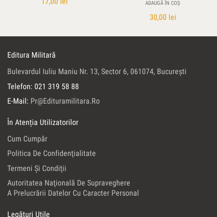
17,00
lei
ADAUGĂ ÎN COȘ
30,00
lei
Editura Militară
Bulevardul Iuliu Maniu Nr. 13, Sector 6, 061074, Bucureşti
Telefon: 021 319 58 88
E-Mail:
Pr@edituramilitara.ro
În Atenția Utilizatorilor
Cum Cumpăr
Politica De Confidenţialitate
Termeni Şi Condiţii
Autoritatea Naţională De Supraveghere
A Prelucrării Datelor Cu Caracter Personal
Legături Utile