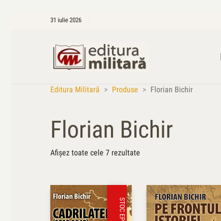
31 iulie 2026
Editura Militară
>
Produse
>
Florian Bichir
Florian Bichir
Sortat
Afișez toate cele 7 rezultate
după
cele
mai
recente
STOC EPUIZAT