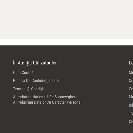
În Atenția Utilizatorilor
Le
Cum Cumpăr
Mi
Politica De Confidenţialitate
Co
Termeni Şi Condiţii
Ce
Autoritatea Naţională De Supraveghere
Mu
A Prelucrării Datelor Cu Caracter Personal
Bi
Tr
C