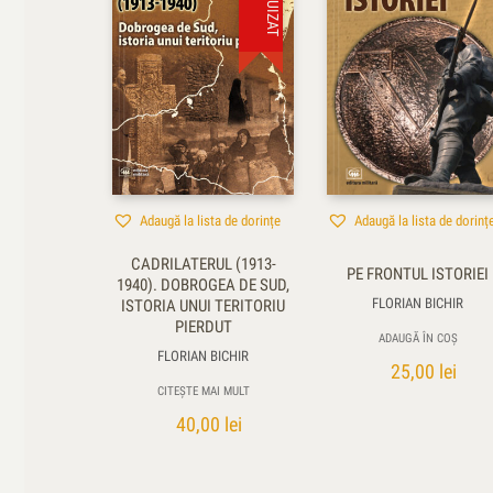
Adaugă la lista de dorințe
Adaugă la lista de dorinț
CADRILATERUL (1913-
PE FRONTUL ISTORIEI
1940). DOBROGEA DE SUD,
FLORIAN BICHIR
ISTORIA UNUI TERITORIU
PIERDUT
ADAUGĂ ÎN COȘ
FLORIAN BICHIR
25,00
lei
CITEȘTE MAI MULT
40,00
lei