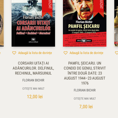
e
Adaugă la lista de dorințe
Adaugă la lista de dorințe
CORSARII UITAŢI AI
PAMFIL ŞEICARU. UN
ADÂNCURILOR. DELFINUL,
CONDEI DE GENIU, STRIVIT
RECHINUL, MARSUINUL
ÎNTRE DOUĂ DATE: 23
AUGUST 1944–23 AUGUST
FLORIAN BICHIR
1976
CITEȘTE MAI MULT
FLORIAN BICHIR
12,00
lei
CITEȘTE MAI MULT
7,00
lei