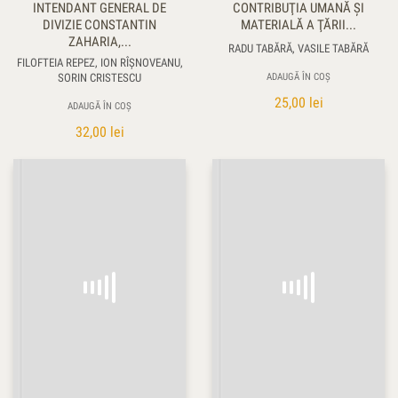
INTENDANT GENERAL DE
CONTRIBUŢIA UMANĂ ŞI
DIVIZIE CONSTANTIN
MATERIALĂ A ŢĂRII...
ZAHARIA,...
RADU TABĂRĂ, VASILE TABĂRĂ
FILOFTEIA REPEZ, ION RÎŞNOVEANU,
SORIN CRISTESCU
ADAUGĂ ÎN COȘ
25,00
lei
ADAUGĂ ÎN COȘ
32,00
lei