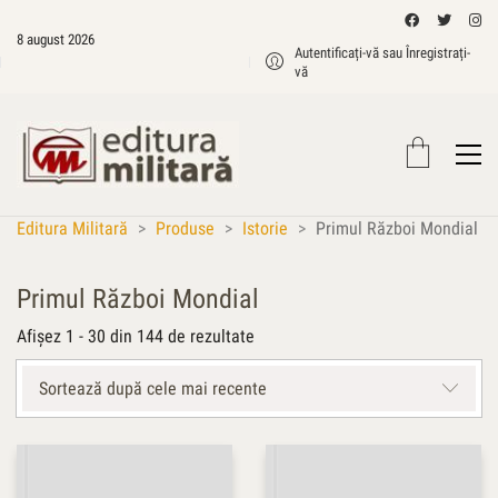
8 august 2026
Autentificați-vă sau Înregistrați-
vă
Editura Militară
>
Produse
>
Istorie
>
Primul Război Mondial
Primul Război Mondial
Sortat
Afișez 1 - 30 din 144 de rezultate
după
cele
Sortează după cele mai recente
mai
recente