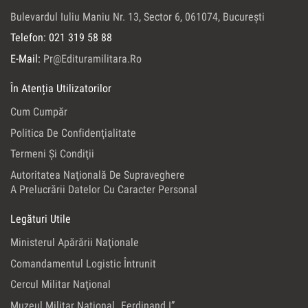
Bulevardul Iuliu Maniu Nr. 13, Sector 6, 061074, Bucureşti
Telefon: 021 319 58 88
E-Mail:
Pr@edituramilitara.ro
În Atenția Utilizatorilor
Cum Cumpăr
Politica De Confidenţialitate
Termeni Şi Condiţii
Autoritatea Naţională De Supraveghere
A Prelucrării Datelor Cu Caracter Personal
Legături Utile
Ministerul Apărării Naţionale
Comandamentul Logistic Întrunit
Cercul Militar Naţional
Muzeul Militar Naţional „Ferdinand I”