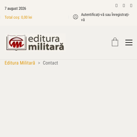
7 august 2026
Autentificați-vă sau Înregistrați-
Total coș:
0,00
lei
vă
Editura Militară
>
Contact