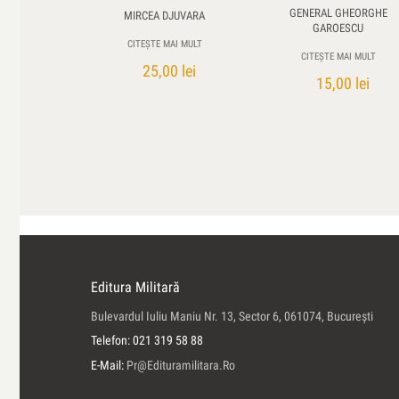
GENERAL GHEORGHE
MIRCEA DJUVARA
GAROESCU
CITEȘTE MAI MULT
CITEȘTE MAI MULT
25,00
lei
15,00
lei
Editura Militară
Bulevardul Iuliu Maniu Nr. 13, Sector 6, 061074, Bucureşti
Telefon: 021 319 58 88
E-Mail:
Pr@edituramilitara.ro