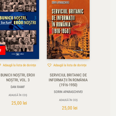
U
Adaugă la lista de dorințe
Adaugă la lista de dorințe
BUNICII NOȘTRI, EROII
SERVICIUL BRITANIC DE
NOȘTRI, VOL. 3
INFORMAȚII ÎN ROMÂNIA
(1916-1950)
DAN RAMF
SORIN APARASCHIVEI
ADAUGĂ ÎN COȘ
ADAUGĂ ÎN COȘ
25,00
lei
25,00
lei