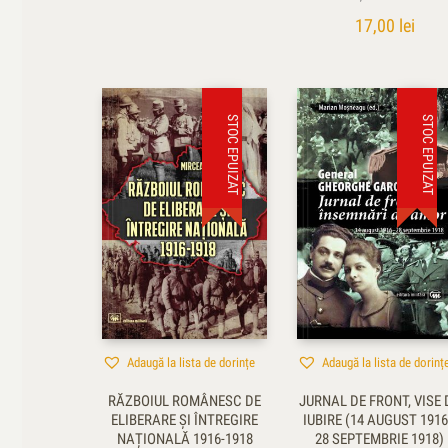
17,00
lei
STOC EPUIZAT
STOC EPUIZAT
Adaugă la lista de dorințe
Adaugă la lista de dorinț
RĂZBOIUL ROMÂNESC DE
JURNAL DE FRONT, VISE 
ELIBERARE ȘI ÎNTREGIRE
IUBIRE (14 AUGUST 191
NAȚIONALĂ 1916-1918
28 SEPTEMBRIE 1918)