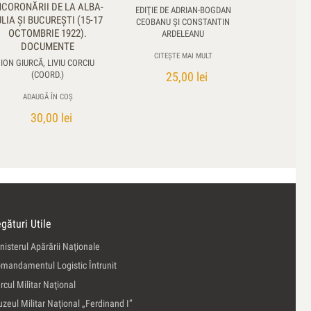
NCORONĂRII DE LA ALBA-
EDIŢIE DE ADRIAN-BOGDAN
ULIA ȘI BUCUREȘTI (15-17
CEOBANU ŞI CONSTANTIN
OCTOMBRIE 1922).
ARDELEANU
DOCUMENTE
CITEȘTE MAI MULT
ION GIURCĂ, LIVIU CORCIU
(COORD.)
25,00
lei
ADAUGĂ ÎN COȘ
30,00
lei
gături Utile
nisterul Apărării Naţionale
mandamentul Logistic Întrunit
rcul Militar Naţional
zeul Militar Naţional „Ferdinand I”