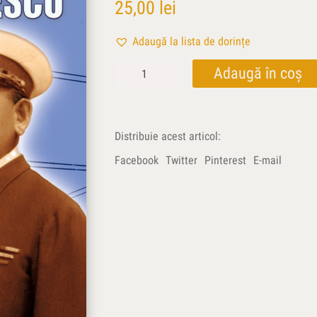
25,00
lei
Adaugă la lista de dorințe
Cantitate
Adaugă în coș
Viceamiralul
Mihail
Gavrilescu.
În
Distribuie acest articol:
arborada
destinului
Facebook
Twitter
Pinterest
E-mail