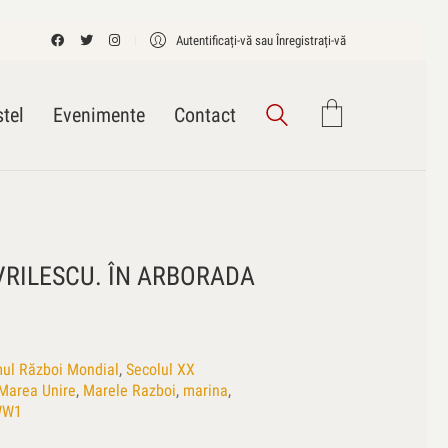
Autentificați-vă sau Înregistrați-vă
tel
Evenimente
Contact
VRILESCU. ÎN ARBORADA
mul Război Mondial
,
Secolul XX
Marea Unire
,
Marele Razboi
,
marina
,
WW1