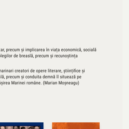
tar, precum și implicarea în viața economică, socială
olegilor de breaslă, precum și recunoștința
arinari creatori de opere literare, științifice și
ială, precum și conduita demnă îl situează pe
ropășirea Marinei române. (Marian Moşneagu)