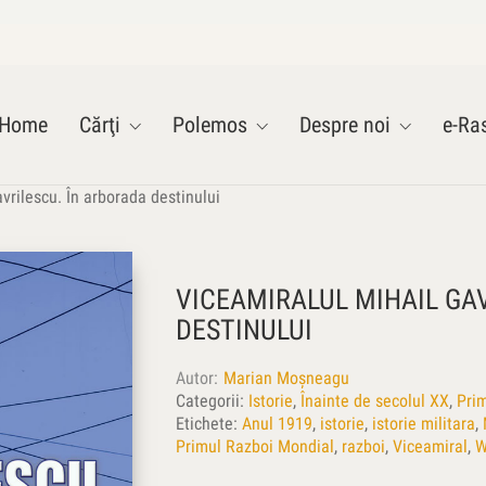
Home
Cărţi
Polemos
Despre noi
e-Ras
vrilescu. În arborada destinului
VICEAMIRALUL MIHAIL GA
DESTINULUI
Autor
Marian Moşneagu
Categorii:
Istorie
,
Înainte de secolul XX
,
Pri
Etichete:
Anul 1919
,
istorie
,
istorie militara
,
Primul Razboi Mondial
,
razboi
,
Viceamiral
,