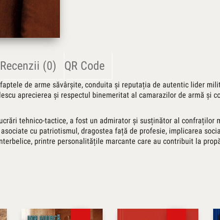
Recenzii (0)
QR Code
faptele de arme săvârșite, conduita și reputația de autentic lider mili
vrilescu aprecierea și respectul binemeritat al camarazilor de armă și c
 lucrări tehnico-tactice, a fost un admirator și susținător al confraților m
, asociate cu patriotismul, dragostea față de profesie, implicarea soc
 interbelice, printre personalitățile marcante care au contribuit la p