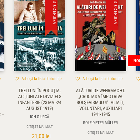
STOC EPUIZAT
STOC EPUIZAT
NO
e
Adaugă la lista de dorințe
Adaugă la lista de dorințe
TREI LUNI ÎN POCUŢIA:
ALĂTURI DE WEHRMACHT.
ACŢIUNI ALE DIVIZIEI 8
„CRUCIADA ÎMPOTRIVA
INFANTERIE (23 MAI-24
BOLŞEVISMULUI”: ALIAŢI,
AUGUST 1919)
VOLUNTARI, AUXILIARI
2 –
1941-1945
ION GIURCĂ
ROLF-DIETER MÜLLER
CITEȘTE MAI MULT
CITEȘTE MAI MULT
21,00
lei