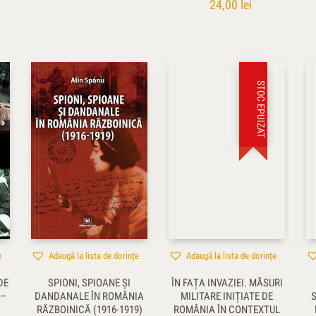
24,00
lei
STOC EPUIZAT
e
Adaugă la lista de dorințe
Adaugă la lista de dorințe
DE
SPIONI, SPIOANE ŞI
ÎN FAȚA INVAZIEI. MĂSURI
6–
DANDANALE ÎN ROMÂNIA
MILITARE INIȚIATE DE
RĂZBOINICĂ (1916-1919)
ROMÂNIA ÎN CONTEXTUL