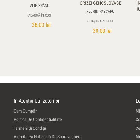
CRIZEI CEHOSLOVACE
Î
ALIN SPÂNU
I
FLORIN PASCARU
ADAUGĂ ÎN COȘ
CITEȘTE MAI MULT
38,00
lei
30,00
lei
În Atenția Utilizatorilor
Le
Cum Cumpăr
Mi
Politica De Confidenţialitate
Co
Termeni Şi Condiţii
Ce
Autoritatea Naţională De Supraveghere
Mu