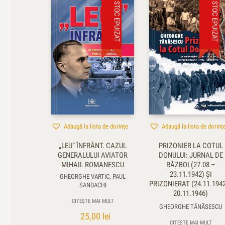
STOC EPUIZAT
STOC EPUIZAT
Adaugă la lista de dorințe
Adaugă la lista de dorinț
„LEU” ÎNFRÂNT. CAZUL
PRIZONIER LA COTUL
GENERALULUI AVIATOR
DONULUI: JURNAL DE
MIHAIL ROMANESCU
RĂZBOI (27.08 –
23.11.1942) ŞI
GHEORGHE VARTIC, PAUL
PRIZONIERAT (24.11.194
SANDACHI
20.11.1946)
CITEȘTE MAI MULT
GHEORGHE TĂNĂSESCU
25,00
lei
CITEȘTE MAI MULT