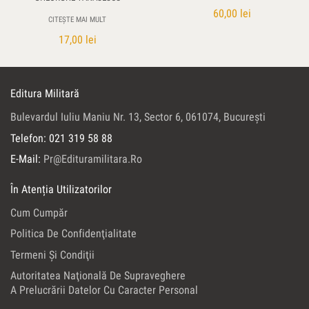
60,00
lei
CITEȘTE MAI MULT
17,00
lei
Editura Militară
Bulevardul Iuliu Maniu Nr. 13, Sector 6, 061074, Bucureşti
Telefon: 021 319 58 88
E-Mail:
Pr@edituramilitara.ro
În Atenția Utilizatorilor
Cum Cumpăr
Politica De Confidenţialitate
Termeni Şi Condiţii
Autoritatea Naţională De Supraveghere
A Prelucrării Datelor Cu Caracter Personal