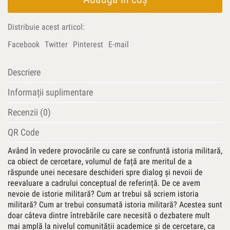
volumul
I
Distribuie acest articol:
Facebook
Twitter
Pinterest
E-mail
Descriere
Informații suplimentare
Recenzii (0)
QR Code
Având în vedere provocările cu care se confruntă istoria militară,
ca obiect de cercetare, volumul de față are meritul de a
răspunde unei necesare deschideri spre dialog şi nevoii de
reevaluare a cadrului conceptual de referință. De ce avem
nevoie de istorie militară? Cum ar trebui să scriem istoria
militară? Cum ar trebui consumată istoria militară? Acestea sunt
doar câteva dintre întrebările care necesită o dezbatere mult
mai amplă la nivelul comunității academice și de cercetare, ca