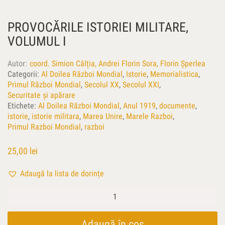
PROVOCĂRILE ISTORIEI MILITARE,
VOLUMUL I
Autor
coord. Simion Câlția, Andrei Florin Sora, Florin Şperlea
Categorii:
Al Doilea Război Mondial
,
Istorie
,
Memorialistica
,
Primul Război Mondial
,
Secolul XX
,
Secolul XXI
,
Securitate și apărare
Etichete:
Al Doilea Război Mondial
,
Anul 1919
,
documente
,
istorie
,
istorie militara
,
Marea Unire
,
Marele Razboi
,
Primul Razboi Mondial
,
razboi
25,00
lei
Adaugă la lista de dorințe
Cantitate
Provocările
istoriei
militare,
Adaugă în coș