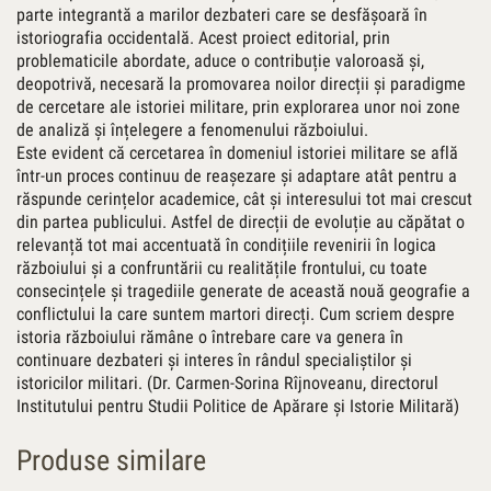
parte integrantă a marilor dezbateri care se desfășoară în
istoriografia occidentală. Acest proiect editorial, prin
problematicile abordate, aduce o contribuție valoroasă și,
deopotrivă, necesară la promovarea noilor direcții și paradigme
de cercetare ale istoriei militare, prin explorarea unor noi zone
de analiză și înțelegere a fenomenului războiului.
Este evident că cercetarea în domeniul istoriei militare se află
într-un proces continuu de reașezare și adaptare atât pentru a
răspunde cerințelor academice, cât și interesului tot mai crescut
din partea publicului. Astfel de direcții de evoluție au căpătat o
relevanță tot mai accentuată în condițiile revenirii în logica
războiului și a confruntării cu realitățile frontului, cu toate
consecințele și tragediile generate de această nouă geografie a
conflictului la care suntem martori direcți. Cum scriem despre
istoria războiului rămâne o întrebare care va genera în
continuare dezbateri și interes în rândul specialiștilor și
istoricilor militari. (Dr. Carmen-Sorina Rîjnoveanu, directorul
Institutului pentru Studii Politice de Apărare și Istorie Militară)
Produse similare