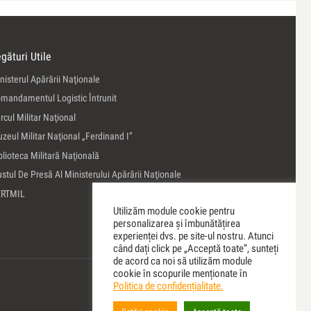
gături Utile
nisterul Apărării Naţionale
mandamentul Logistic Întrunit
rcul Militar Naţional
zeul Militar Naţional „Ferdinand I”
blioteca Militară Naţională
ustul De Presă Al Ministerului Apărării Naţionale
ERTMIL
Utilizăm module cookie pentru
personalizarea și îmbunătățirea
experienței dvs. pe site-ul nostru. Atunci
când dați click pe „Acceptă toate”, sunteți
de acord ca noi să utilizăm module
cookie în scopurile menționate în
Politica de confidențialitate.