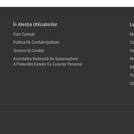
În Atenția Utilizatorilor
Le
Cum Cumpăr
Mi
Politica De Confidenţialitate
Co
Termeni Şi Condiţii
Ce
Autoritatea Naţională De Supraveghere
Mu
A Prelucrării Datelor Cu Caracter Personal
Bi
Tr
C