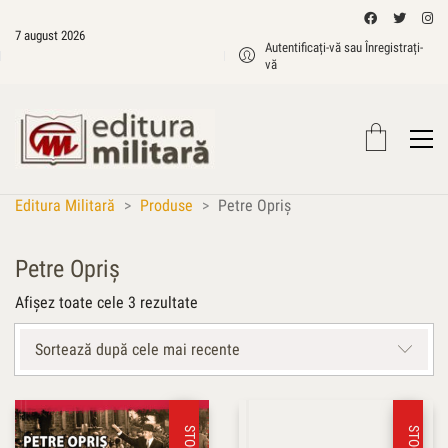
7 august 2026
Autentificați-vă sau Înregistrați-
vă
Editura Militară
>
Produse
>
Petre Opriş
Petre Opriş
Sortat
Afișez toate cele 3 rezultate
după
cele
Sortează după cele mai recente
mai
recente