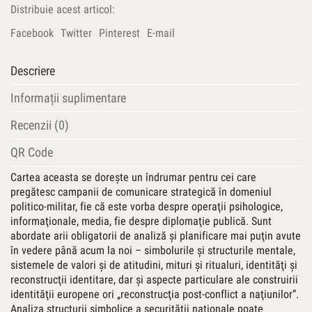
Distribuie acest articol:
Facebook
Twitter
Pinterest
E-mail
Descriere
Informații suplimentare
Recenzii (0)
QR Code
Cartea aceasta se doreşte un îndrumar pentru cei care
pregătesc campanii de comunicare strategică în domeniul
politico-militar, fie că este vorba despre operaţii psihologice,
informaţionale, media, fie despre diplomaţie publică. Sunt
abordate arii obligatorii de analiză şi planificare mai puţin avute
în vedere până acum la noi – simbolurile şi structurile mentale,
sistemele de valori şi de atitudini, mituri şi ritualuri, identităţi şi
reconstrucţii identitare, dar şi aspecte particulare ale construirii
identităţii europene ori „reconstrucţia post-conflict a naţiunilor”.
Analiza structurii simbolice a securităţii naţionale poate