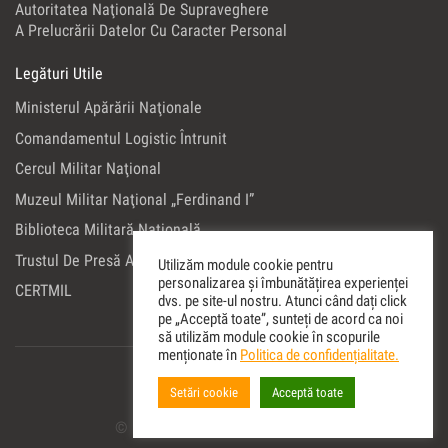
Autoritatea Naţională De Supraveghere
A Prelucrării Datelor Cu Caracter Personal
Legături Utile
Ministerul Apărării Naţionale
Comandamentul Logistic Întrunit
Cercul Militar Naţional
Muzeul Militar Naţional „Ferdinand I”
Biblioteca Militară Naţională
Trustul De Presă Al Ministerului Apărării Naţionale
Utilizăm module cookie pentru
personalizarea și îmbunătățirea experienței
CERTMIL
dvs. pe site-ul nostru. Atunci când dați click
pe „Acceptă toate”, sunteți de acord ca noi
să utilizăm module cookie în scopurile
menționate în
Politica de confidențialitate.
Setări cookie
Acceptă toate
© Copyright 2022 Editura Militara