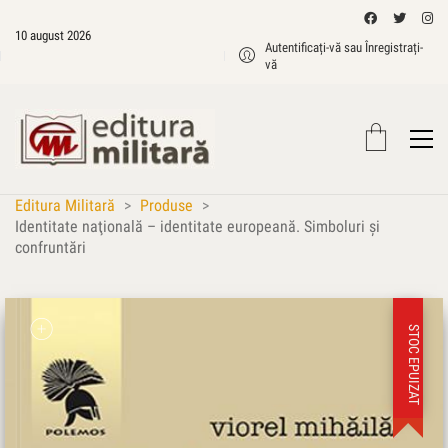
10 august 2026
Autentificați-vă sau Înregistrați-
vă
Editura Militară
>
Produse
>
Identitate naţională – identitate europeană. Simboluri şi
confruntări
STOC EPUIZAT