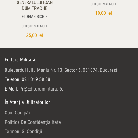
GENERALULUI IOAN
CITEȘTE MAI MULT
DUMITRACHE
10,00
lei
FLORIAN BICHIR
CITEȘTE MAI MULT
25,00
lei
Editura Militară
Bulevardul Iuliu Maniu Nr. 13, Sector 6, 061074, Bucureşti
Telefon: 021 319 58 88
E-Mail:
Pr@edituramilitara.ro
În Atenția Utilizatorilor
Cum Cumpăr
Politica De Confidenţialitate
Termeni Şi Condiţii