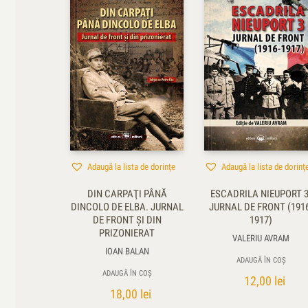
Adaugă la lista de dorințe
Adaugă la lista de dorinț
DIN CARPAŢI PÂNĂ
ESCADRILA NIEUPORT 3
DINCOLO DE ELBA. JURNAL
JURNAL DE FRONT (191
DE FRONT ŞI DIN
1917)
PRIZONIERAT
VALERIU AVRAM
IOAN BALAN
ADAUGĂ ÎN COȘ
ADAUGĂ ÎN COȘ
12,00
lei
18,00
lei