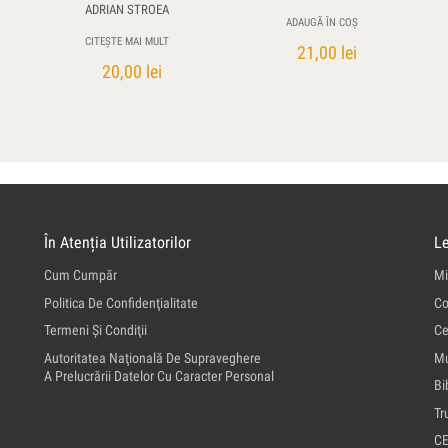
ADRIAN STROEA
ADAUGĂ ÎN COȘ
CITEȘTE MAI MULT
21,00
lei
20,00
lei
În Atenția Utilizatorilor
Le
Cum Cumpăr
Mi
Politica De Confidenţialitate
Co
Termeni Şi Condiţii
Ce
Autoritatea Naţională De Supraveghere
Mu
A Prelucrării Datelor Cu Caracter Personal
Bi
Tr
C