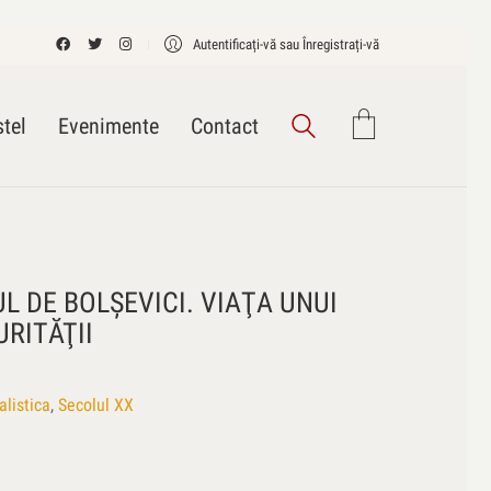
Autentificați-vă sau Înregistrați-vă
tel
Evenimente
Contact
L DE BOLŞEVICI. VIAŢA UNUI
URITĂŢII
listica
,
Secolul XX