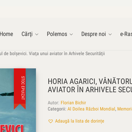
Home
Cărţi
Polemos
Despre noi
e-Ras
l de bolşevici. Viaţa unui aviator în Arhivele Securităţii
STOC EPUIZAT
HORIA AGARICI, VÂNĂTORU
AVIATOR ÎN ARHIVELE SEC
Autor
Florian Bichir
Categorii:
Al Doilea Război Mondial
,
Memoria
Adaugă la lista de dorințe