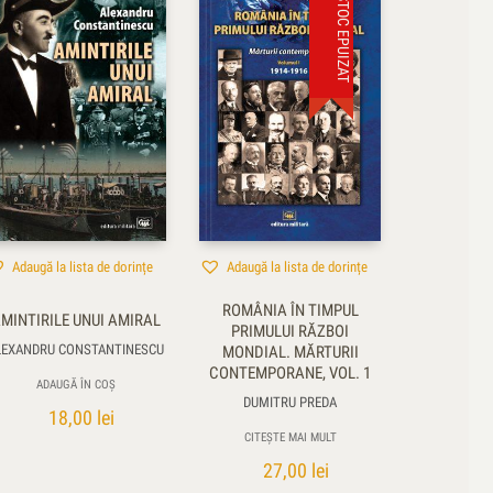
STOC EPUIZAT
Adaugă la lista de dorințe
Adaugă la lista de dorințe
ROMÂNIA ÎN TIMPUL
MINTIRILE UNUI AMIRAL
PRIMULUI RĂZBOI
LEXANDRU CONSTANTINESCU
MONDIAL. MĂRTURII
CONTEMPORANE, VOL. 1
ADAUGĂ ÎN COȘ
DUMITRU PREDA
18,00
lei
CITEȘTE MAI MULT
27,00
lei