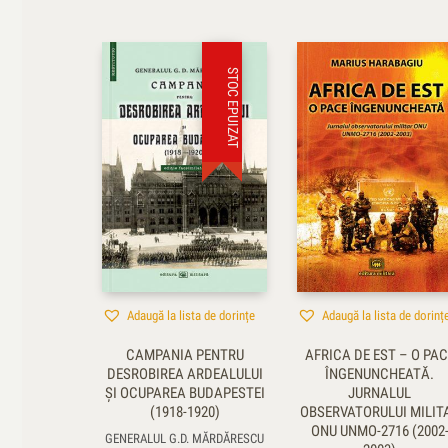
STOC EPUIZAT
Adaugă la lista de dorințe
Adaugă la lista de dorinț
CAMPANIA PENTRU
AFRICA DE EST – O PAC
DESROBIREA ARDEALULUI
ÎNGENUNCHEATĂ.
ŞI OCUPAREA BUDAPESTEI
JURNALUL
(1918-1920)
OBSERVATORULUI MILIT
ONU UNMO-2716 (2002
GENERALUL G.D. MĂRDĂRESCU