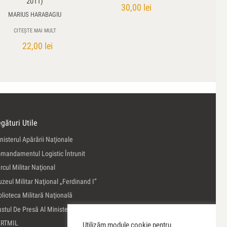
2011)
30,00
lei
MARIUS HARABAGIU
CITEȘTE MAI MULT
22,00
lei
gături Utile
nisterul Apărării Naţionale
mandamentul Logistic Întrunit
rcul Militar Naţional
zeul Militar Naţional „Ferdinand I”
blioteca Militară Naţională
ustul De Presă Al Ministerului Apărării Naţionale
ERTMIL
Utilizăm module cookie pentru