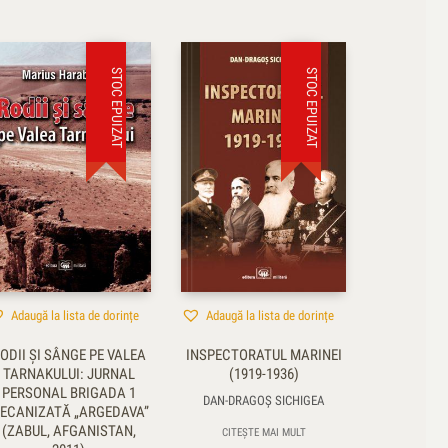
STOC EPUIZAT
STOC EPUIZAT
Adaugă la lista de dorințe
Adaugă la lista de dorințe
ODII ŞI SÂNGE PE VALEA
INSPECTORATUL MARINEI
TARNAKULUI: JURNAL
(1919-1936)
PERSONAL BRIGADA 1
DAN-DRAGOȘ SICHIGEA
ECANIZATĂ „ARGEDAVA”
(ZABUL, AFGANISTAN,
CITEȘTE MAI MULT