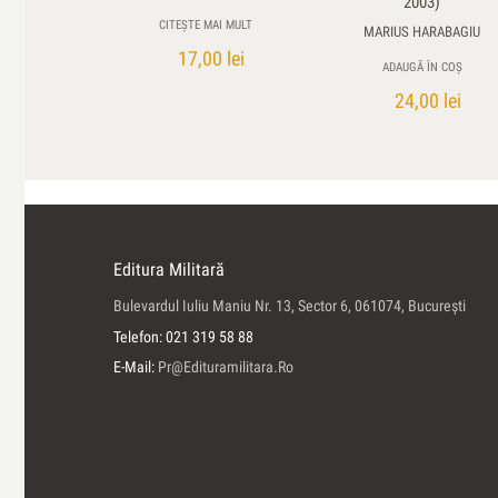
2003)
CITEȘTE MAI MULT
MARIUS HARABAGIU
17,00
lei
ADAUGĂ ÎN COȘ
24,00
lei
Editura Militară
Bulevardul Iuliu Maniu Nr. 13, Sector 6, 061074, Bucureşti
Telefon: 021 319 58 88
E-Mail:
Pr@edituramilitara.ro