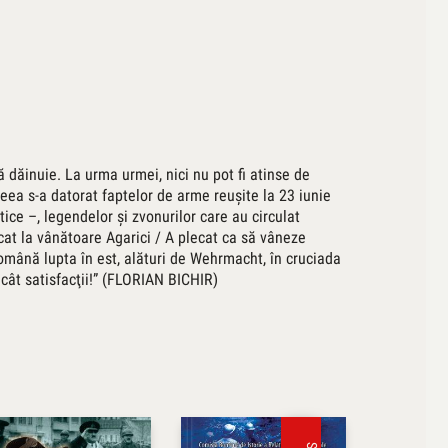
ă dăinuie. La urma urmei, nici nu pot fi atinse de
eea s-a datorat faptelor de arme reuşite la 23 iunie
ice –, legendelor şi zvonurilor care au circulat
cat la vânătoare Agarici / A plecat ca să vâneze
omână lupta în est, alături de Wehrmacht, în cruciada
cât satisfacţii!” (FLORIAN BICHIR)