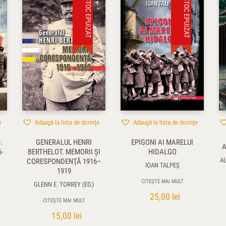
STOC EPUIZAT
STOC EPUIZAT
e
Adaugă la lista de dorințe
Adaugă la lista de dorințe
.
GENERALUL HENRI
EPIGONI AI MARELUI
A
6-
BERTHELOT. MEMORII ŞI
HIDALGO
A
CORESPONDENŢĂ 1916–
IOAN TALPEŞ
1919
CITEȘTE MAI MULT
GLENN E. TORREY (ED.)
25,00
lei
CITEȘTE MAI MULT
15,00
lei