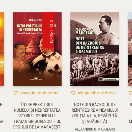
STOC EPUIZAT
e
Adaugă la lista de dorințe
Adaugă la lista de dorințe
E
ÎNTRE PRESTIGIUL
NOTE DIN RĂZBOIUL DE
R
NUMELUI ŞI NEDREPTATEA
REÎNTREGIRE A NEAMULUI
ISTORIEI: GENERALUL
(EDIŢIA A II-A, REVĂZUTĂ
AR
TRAIAN GRIGORESCU, FIUL
ŞI ADĂUGITĂ)
M
-
EROULUI DE LA MĂRĂŞEŞTI
ALEXANDRU D. MADGEARU