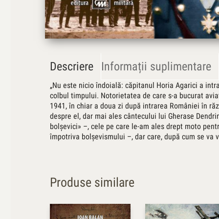
Descriere
Informații suplimentare
„Nu este nicio îndoială: căpitanul Horia Agarici a intr
colbul timpului. Notorietatea de care s-a bucurat avia
1941, în chiar a doua zi după intrarea României în răz
despre el, dar mai ales cântecului lui Gherase Dendri
bolşevici» –, cele pe care le-am ales drept moto pent
împotriva bolşevismului –, dar care, după cum se va 
Produse similare