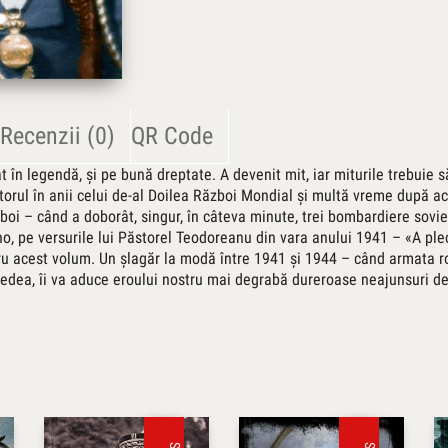
Recenzii (0)
QR Code
at în legendă, şi pe bună dreptate. A devenit mit, iar miturile trebuie s
torul în anii celui de-al Doilea Război Mondial şi multă vreme după ac
boi – când a doborât, singur, în câteva minute, trei bombardiere soviet
no, pe versurile lui Păstorel Teodoreanu din vara anului 1941 – «A ple
ru acest volum. Un şlagăr la modă între 1941 şi 1944 – când armata r
vedea, îi va aduce eroului nostru mai degrabă dureroase neajunsuri de