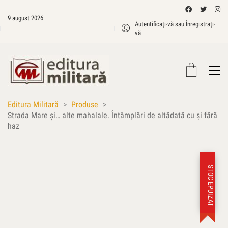
9 august 2026
Autentificați-vă sau Înregistrați-
vă
Editura Militară
>
Produse
>
Strada Mare şi… alte mahalale. Întâmplări de altădată cu şi fără
haz
STOC EPUIZAT