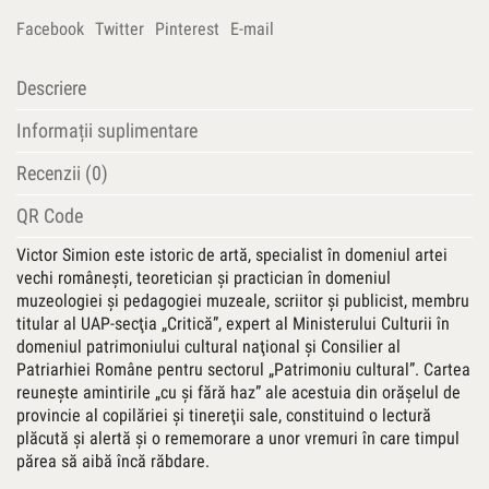
Facebook
Twitter
Pinterest
E-mail
Descriere
Informații suplimentare
Recenzii (0)
QR Code
Victor Simion este istoric de artă, specialist în domeniul artei
vechi româneşti, teoretician şi practician în domeniul
muzeologiei şi pedagogiei muzeale, scriitor şi publicist, membru
titular al UAP-secţia „Critică”, expert al Ministerului Culturii în
domeniul patrimoniului cultural naţional şi Consilier al
Patriarhiei Române pentru sectorul „Patrimoniu cultural”. Cartea
reuneşte amintirile „cu şi fără haz” ale acestuia din orăşelul de
provincie al copilăriei şi tinereţii sale, constituind o lectură
plăcută şi alertă şi o rememorare a unor vremuri în care timpul
părea să aibă încă răbdare.