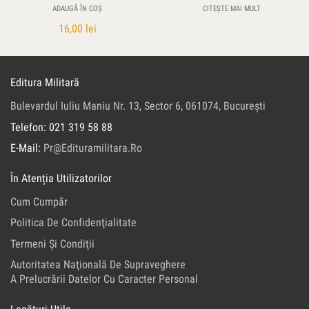
ADAUGĂ ÎN COȘ
CITEȘTE MAI MULT
16,00
lei
Editura Militară
Bulevardul Iuliu Maniu Nr. 13, Sector 6, 061074, Bucureşti
Telefon: 021 319 58 88
E-Mail:
Pr@edituramilitara.ro
În Atenția Utilizatorilor
Cum Cumpăr
Politica De Confidenţialitate
Termeni Şi Condiţii
Autoritatea Naţională De Supraveghere
A Prelucrării Datelor Cu Caracter Personal