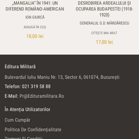
„MANGALIA” ÎN 1941: UN
DESROBIREA ARDEALULUI ŞI
DIFEREND ROMÂNO-AMERICAN
OCUPAREA BUDAPESTEI (1918-
1920)
ION GIURCĂ
GENERALUL G.D. MĂRDĂRESCU
ADAUGĂ ÎN COȘ
CITEȘTE MAI MULT
18,00
lei
17,00
lei
Editura Militară
Bulevardul Iuliu Maniu Nr. 13, Sector 6, 061074, Bucureşti
Telefon: 021 319 58 88
E-Mail:
Pr@edituramilitara.ro
În Atenția Utilizatorilor
Cum Cumpăr
Politica De Confidenţialitate
Termeni Şi Condiţii