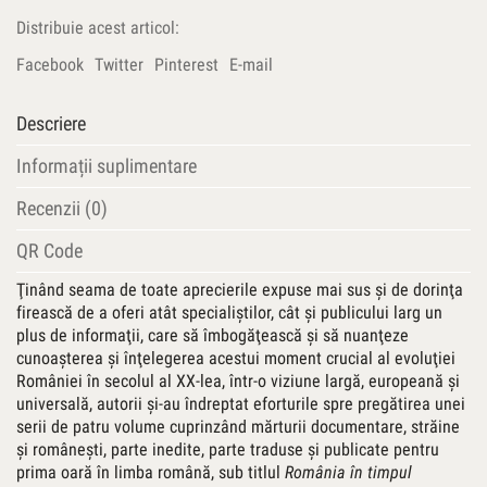
Distribuie acest articol:
Facebook
Twitter
Pinterest
E-mail
Descriere
Informații suplimentare
Recenzii (0)
QR Code
Ţinând seama de toate aprecierile expuse mai sus şi de dorinţa
firească de a oferi atât specialiştilor, cât şi publicului larg un
plus de informaţii, care să îmbogăţească şi să nuanţeze
cunoaşterea şi înţelegerea acestui moment crucial al evoluţiei
României în secolul al XX-lea, într-o viziune largă, europeană şi
universală, autorii şi-au îndreptat eforturile spre pregătirea unei
serii de patru volume cuprinzând mărturii documentare, străine
şi româneşti, parte inedite, parte traduse şi publicate pentru
prima oară în limba română, sub titlul
România în timpul