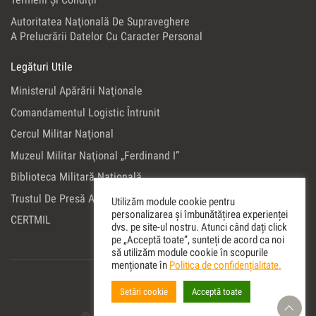
Autoritatea Naţională De Supraveghere
A Prelucrării Datelor Cu Caracter Personal
Legături Utile
Ministerul Apărării Naţionale
Comandamentul Logistic Întrunit
Cercul Militar Naţional
Muzeul Militar Naţional „Ferdinand I”
Biblioteca Militară Naţională
Trustul De Presă Al Ministerului Apărării Naţionale
Utilizăm module cookie pentru
personalizarea și îmbunătățirea experienței
CERTMIL
dvs. pe site-ul nostru. Atunci când dați click
pe „Acceptă toate”, sunteți de acord ca noi
să utilizăm module cookie în scopurile
menționate în
Politica de confidențialitate.
Setări cookie
Acceptă toate