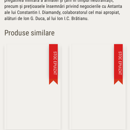
pregătirea militară a armatei şi ţării în timpul neutralităţii,
precum şi preţioasele însemnări privind negocierile cu Antanta
ale lui Constantin I. Diamandy, colaboratorul cel mai apropiat,
alături de Ion G. Duca, al lui Ion I.C. Brătianu.
Produse similare
STOC EPUIZAT
STOC EPUIZAT