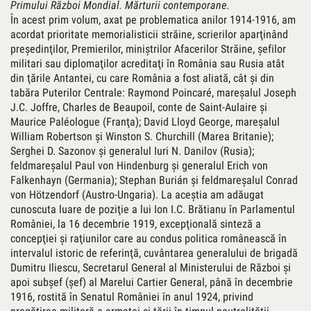
Primului Război Mondial. Mărturii contemporane
.
În acest prim volum, axat pe problematica anilor 1914-1916, am
acordat prioritate memorialisticii străine, scrierilor aparţinând
preşedinţilor, Premierilor, miniştrilor Afacerilor Străine, şefilor
militari sau diplomaţilor acreditaţi în România sau Rusia atât
din ţările Antantei, cu care România a fost aliată, cât şi din
tabăra Puterilor Centrale: Raymond Poincaré, mareşalul Joseph
J.C. Joffre, Charles de Beaupoil, conte de Saint-Aulaire şi
Maurice Paléologue (Franţa); David Lloyd George, mareşalul
William Robertson şi Winston S. Churchill (Marea Britanie);
Serghei D. Sazonov şi generalul Iuri N. Danilov (Rusia);
feldmareşalul Paul von Hindenburg şi generalul Erich von
Falkenhayn (Germania); Stephan Burián şi feldmareşalul Conrad
von Hötzendorf (Austro-Ungaria). La aceştia am adăugat
cunoscuta luare de poziţie a lui Ion I.C. Brătianu în Parlamentul
României, la 16 decembrie 1919, excepţională sinteză a
concepţiei şi raţiunilor care au condus politica românească în
intervalul istoric de referinţă, cuvântarea generalului de brigadă
Dumitru Iliescu, Secretarul General al Ministerului de Război şi
apoi subşef (şef) al Marelui Cartier General, până în decembrie
1916, rostită în Senatul României în anul 1924, privind