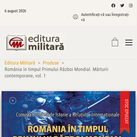
6 august 2026
Autentificați-vă sau Înregistrați-
vă
Editura Militară
>
Produse
>
România în timpul Primului Război Mondial. Mărturii
contemporane, vol. 1
STOC EPUIZAT