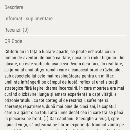
Descriere
Informații suplimentare
Recenzii (0)
QR Code
Cititorii au în faţă o lucrare aparte, ce poate echivala cu un
roman de aventuri de bună calitate, dacă ar fi rodul ficţiunii. Din
păcate, nu este vorba de aşa ceva. Avem de-a face, în realitate,
cu jurnalul unui ofiţer român care a cunoscut ororile războiului,
sub aspectele lui cele mai respingătoare pentru un militar:
umilinţa înfrângerii pe câmpul de luptă, reflex al unei situaţii
strategice fără ieşire; drama încercuirii, în care moartea era mai
curând o izbăvire; lunga şi amara experienţă a captivităţii, a
prizonieratului, cu tot cortegiul de restricţii, suferinţe şi
speranţe; repatrierea, după mai bine de cinci ani, la capătul
căreia a găsit o cu totul altă lume decât cea în care trăise până
la plecarea pe front. […] Dar căpitanul Gheorghe a reuşit, spre
apusul vieţii, să aştearnă pe hârtie experienţa traumatizantă pe