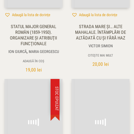
Adaugă la lista de dorințe
Adaugă la lista de dorințe
STATUL MAJOR GENERAL
STRADA MARE ŞI… ALTE
ROMÂN (1859-1950).
MAHALALE. ÎNTÂMPLĂRI DE
ORGANIZARE ŞI ATRIBUŢII
ALTĂDATĂ CU ŞI FĂRĂ HAZ
FUNCŢIONALE
VICTOR SIMION
,
ION GIURCĂ
MARIA GEORGESCU
CITEȘTE MAI MULT
ADAUGĂ ÎN COȘ
20,00
lei
19,00
lei
STOC EPUIZAT