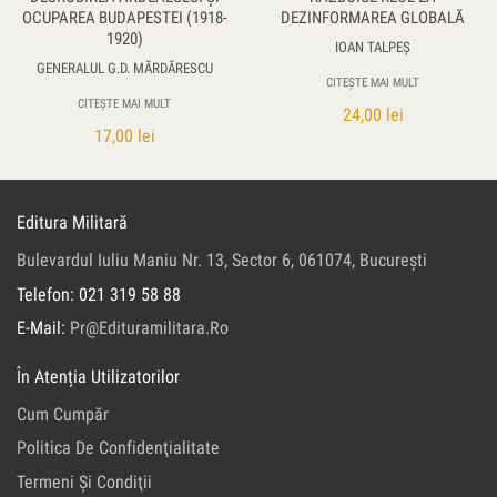
OCUPAREA BUDAPESTEI (1918-
DEZINFORMAREA GLOBALĂ
1920)
IOAN TALPEŞ
GENERALUL G.D. MĂRDĂRESCU
CITEȘTE MAI MULT
CITEȘTE MAI MULT
24,00
lei
17,00
lei
Editura Militară
Bulevardul Iuliu Maniu Nr. 13, Sector 6, 061074, Bucureşti
Telefon: 021 319 58 88
E-Mail:
Pr@edituramilitara.ro
În Atenția Utilizatorilor
Cum Cumpăr
Politica De Confidenţialitate
Termeni Şi Condiţii