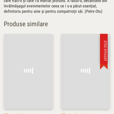
care trăit-o şi care l-a marcat profund. A făcut-o, decantând din
învălmăşagul evenimentelor ceea ce i s-a părut esenţial,
definitoriu pentru sine şi pentru compatrioţii săi. (
Petre Otu
)
Produse similare
STOC EPUIZAT