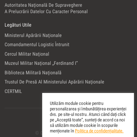
Autoritatea Naţională De Supraveghere
A Prelucrării Datelor Cu Caracter Personal
Legături Utile
Ministerul Apărării Naţionale
Comandamentul Logistic Întrunit
Cercul Militar Naţional
Muzeul Militar Naţional „Ferdinand I”
Biblioteca Militară Naţională
Trustul De Presă Al Ministerului Apărării Naţionale
CERTMIL
Utilizăm module cookie pentru
personalizarea și îmbunătățirea experienței
dvs. pe site-ul nostru. Atunci când dați click
pe „Acceptă toate”, sunteți de acord ca noi
să utilizăm module cookie în scopurile
menționate în
Politica de confidențialitate.
© Copyright 2022 Editura Militara