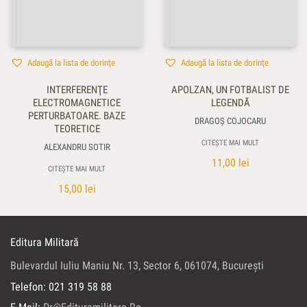
Adaugă la lista de dorințe
Adaugă la lista de dorințe
INTERFERENŢE
APOLZAN, UN FOTBALIST DE
ELECTROMAGNETICE
LEGENDĂ
PERTURBATOARE. BAZE
DRAGOŞ COJOCARU
TEORETICE
CITEȘTE MAI MULT
ALEXANDRU SOTIR
11,00
lei
CITEȘTE MAI MULT
15,00
lei
Editura Militară
Bulevardul Iuliu Maniu Nr. 13, Sector 6, 061074, Bucureşti
Telefon: 021 319 58 88