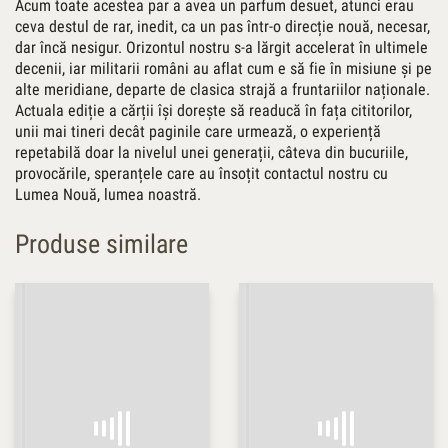
Acum toate acestea par a avea un parfum desuet, atunci erau
ceva destul de rar, inedit, ca un pas într-o direcție nouă, necesar,
dar încă nesigur. Orizontul nostru s-a lărgit accelerat în ultimele
decenii, iar militarii români au aflat cum e să fie în misiune și pe
alte meridiane, departe de clasica strajă a fruntariilor naționale.
Actuala ediție a cărții își dorește să readucă în fața cititorilor,
unii mai tineri decât paginile care urmează, o experiență
repetabilă doar la nivelul unei generații, câteva din bucuriile,
provocările, speranțele care au însoțit contactul nostru cu
Lumea Nouă, lumea noastră.
Produse similare