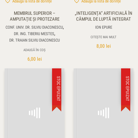
Adaugă la lista de dorințe
Adaugă la lista de dorințe
MEMBRUL SUPERIOR –
„INTELIGENŢA” ARTIFICIALĂ ÎN
AMPUTAŢIE ŞI PROTEZARE
CÂMPUL DE LUPTĂ INTEGRAT
,
CONF. UNIV. DR. SILVIU DIACONESCU
ION EPURE
,
DR. ING. TIBERIU MESTES
CITEȘTE MAI MULT
DR. TRAIAN SILVIU DIACONESCU
8,00
lei
ADAUGĂ ÎN COȘ
6,00
lei
STOC EPUIZAT
STOC EPUIZAT