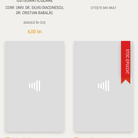
OSTEOARTICULARE
CONF. UNIV. DR. SILVIU DIACONESCU,
CITEȘTE MAI MULT
DR. CRISTIAN BABALÂC
ADAUGĂ ÎN COȘ
4,00
lei
STOC EPUIZAT