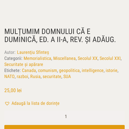
MULȚUMIM DOMNULUI CĂ E
DUMINICĂ, ED. A II-A, REV. ŞI ADĂUG.
Autor
Laurenţiu Sfinteș
Categorii:
Memorialistica
,
Miscellanea
,
Secolul XX
,
Secolul XXI
,
Securitate și apărare
Etichete:
Canada
,
comunism
,
geopolitica
,
intelligence
,
istorie
,
NATO
,
razboi
,
Rusia
,
securitate
,
SUA
25,00
lei
Adaugă la lista de dorințe
Cantitate
Mulțumim
Domnului