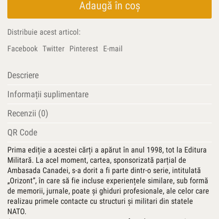
că
Adaugă în coș
e
Duminică,
Distribuie acest articol:
ed.
a
Facebook
Twitter
Pinterest
E-mail
II-
a,
Descriere
rev.
şi
Informații suplimentare
adăug.
Recenzii (0)
QR Code
Prima ediție a acestei cărți a apărut în anul 1998, tot la Editura
Militară. La acel moment, cartea, sponsorizată parțial de
Ambasada Canadei, s-a dorit a fi parte dintr-o serie, intitulată
„Orizont”, în care să fie incluse experiențele similare, sub formă
de memorii, jurnale, poate și ghiduri profesionale, ale celor care
realizau primele contacte cu structuri și militari din statele
NATO.