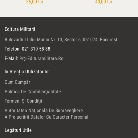
35,00
lei
40,00
lei
Editura Militară
Bulevardul Iuliu Maniu Nr. 13, Sector 6, 061074, Bucureşti
Telefon: 021 319 58 88
E-Mail:
Pr@edituramilitara.ro
În Atenția Utilizatorilor
Cum Cumpăr
Politica De Confidenţialitate
Termeni Şi Condiţii
Autoritatea Naţională De Supraveghere
A Prelucrării Datelor Cu Caracter Personal
Legături Utile