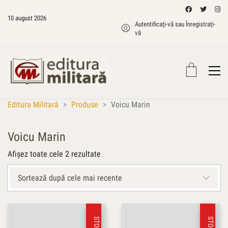
10 august 2026
Autentificați-vă sau Înregistrați-
vă
Editura Militară
>
Produse
>
Voicu Marin
Voicu Marin
Sortat
Afișez toate cele 2 rezultate
după
cele
Sortează după cele mai recente
mai
recente