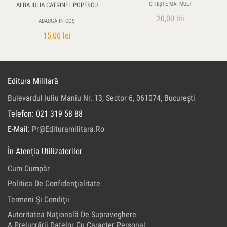
CITEȘTE MAI MULT
ALBA IULIA CATRINEL POPESCU
20,00
lei
ADAUGĂ ÎN COȘ
15,00
lei
Editura Militară
Bulevardul Iuliu Maniu Nr. 13, Sector 6, 061074, Bucureşti
Telefon: 021 319 58 88
E-Mail:
Pr@edituramilitara.ro
În Atenția Utilizatorilor
Cum Cumpăr
Politica De Confidenţialitate
Termeni Şi Condiţii
Autoritatea Naţională De Supraveghere
A Prelucrării Datelor Cu Caracter Personal