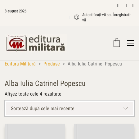
8 august 2026
Autentificați-vă sau Înregistrați-
vă
Editura Militară
>
Produse
>
Alba Iulia Catrinel Popescu
Alba Iulia Catrinel Popescu
Sortat
Afișez toate cele 4 rezultate
după
cele
Sortează după cele mai recente
mai
recente