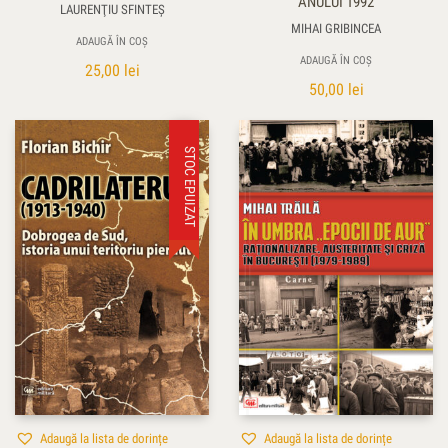
ANULUI 1992
LAURENŢIU SFINTEȘ
MIHAI GRIBINCEA
ADAUGĂ ÎN COȘ
ADAUGĂ ÎN COȘ
25,00
lei
50,00
lei
STOC EPUIZAT
Adaugă la lista de dorințe
Adaugă la lista de dorințe