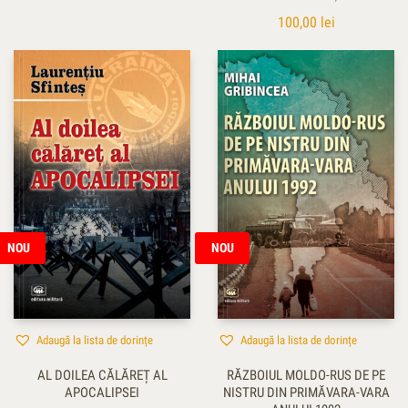
100,00
lei
NOU
NOU
Adaugă la lista de dorințe
Adaugă la lista de dorințe
AL DOILEA CĂLĂREȚ AL
RĂZBOIUL MOLDO-RUS DE PE
APOCALIPSEI
NISTRU DIN PRIMĂVARA-VARA