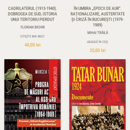
CADRILATERUL (1913-1940).
ÎN UMBRA „EPOCII DE AUR”.
DOBROGEA DE SUD, ISTORIA
RAȚIONALIZARE, AUSTERITATE
UNUI TERITORIU PIERDUT
ŞI CRIZĂ ÎN BUCUREŞTI (1979-
1989)
FLORIAN BICHIR
MIHAI TRĂILĂ
CITEȘTE MAI MULT
ADAUGĂ ÎN COȘ
40,00
lei
35,00
lei
STOC EPUIZAT