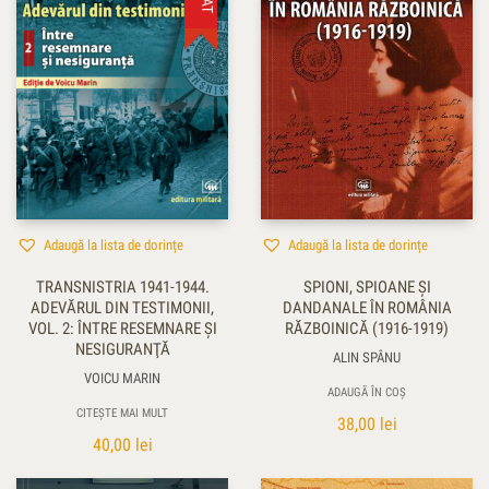
Adaugă la lista de dorințe
Adaugă la lista de dorințe
TRANSNISTRIA 1941-1944.
SPIONI, SPIOANE ŞI
ADEVĂRUL DIN TESTIMONII,
DANDANALE ÎN ROMÂNIA
VOL. 2: ÎNTRE RESEMNARE ŞI
RĂZBOINICĂ (1916-1919)
NESIGURANŢĂ
ALIN SPÂNU
VOICU MARIN
ADAUGĂ ÎN COȘ
CITEȘTE MAI MULT
38,00
lei
40,00
lei