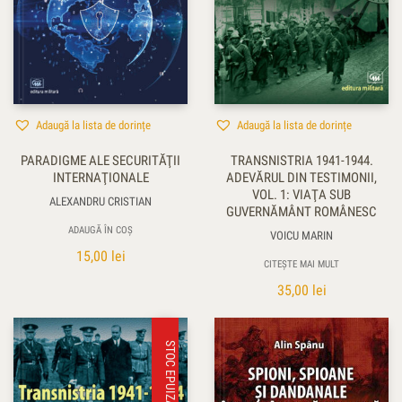
Adaugă la lista de dorințe
Adaugă la lista de dorințe
PARADIGME ALE SECURITĂŢII
TRANSNISTRIA 1941-1944.
INTERNAŢIONALE
ADEVĂRUL DIN TESTIMONII,
VOL. 1: VIAŢA SUB
ALEXANDRU CRISTIAN
GUVERNĂMÂNT ROMÂNESC
ADAUGĂ ÎN COȘ
VOICU MARIN
15,00
lei
CITEȘTE MAI MULT
35,00
lei
STOC EPUIZAT