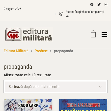
9 august 2026
Autentificați-vă sau Înregistrați-
vă
Editura Militară
>
Produse
>
propaganda
propaganda
Sortat
Afișez toate cele 19 rezultate
după
cele
Sortează după cele mai recente
mai
recente