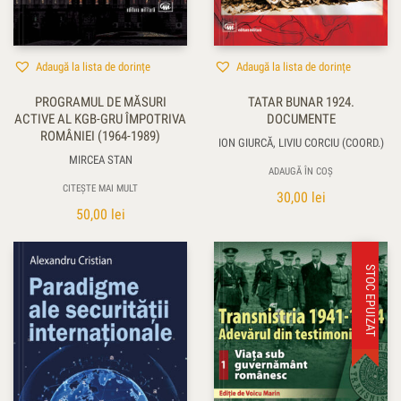
Adaugă la lista de dorințe
Adaugă la lista de dorințe
PROGRAMUL DE MĂSURI
TATAR BUNAR 1924.
ACTIVE AL KGB-GRU ÎMPOTRIVA
DOCUMENTE
ROMÂNIEI (1964-1989)
ION GIURCĂ, LIVIU CORCIU (COORD.)
MIRCEA STAN
ADAUGĂ ÎN COȘ
CITEȘTE MAI MULT
30,00
lei
50,00
lei
STOC EPUIZAT