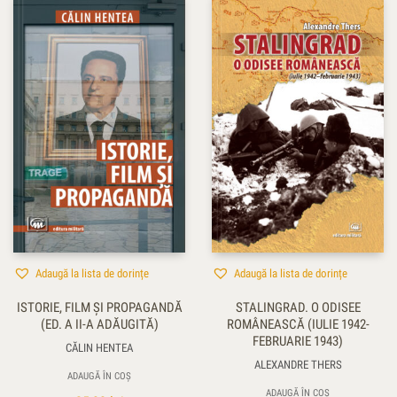
Adaugă la lista de dorințe
Adaugă la lista de dorințe
ISTORIE, FILM ŞI PROPAGANDĂ
STALINGRAD. O ODISEE
(ED. A II-A ADĂUGITĂ)
ROMÂNEASCĂ (IULIE 1942-
FEBRUARIE 1943)
CĂLIN HENTEA
ALEXANDRE THERS
ADAUGĂ ÎN COȘ
ADAUGĂ ÎN COȘ