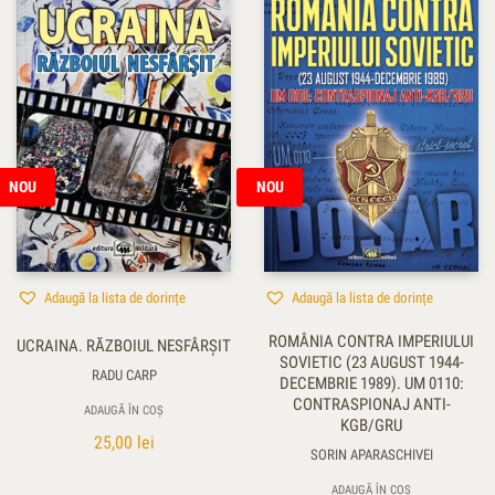
NOU
NOU
Adaugă la lista de dorințe
Adaugă la lista de dorințe
ROMÂNIA CONTRA IMPERIULUI
UCRAINA. RĂZBOIUL NESFÂRȘIT
SOVIETIC (23 AUGUST 1944-
RADU CARP
DECEMBRIE 1989). UM 0110:
CONTRASPIONAJ ANTI-
ADAUGĂ ÎN COȘ
KGB/GRU
25,00
lei
SORIN APARASCHIVEI
ADAUGĂ ÎN COȘ