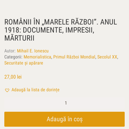
ROMÂNII ÎN „MARELE RĂZBOI”. ANUL
1918: DOCUMENTE, IMPRESII,
MĂRTURII
Autor
Mihail E. Ionescu
Categorii:
Memorialistica
,
Primul Război Mondial
,
Secolul XX
,
Securitate și apărare
27,00
lei
Adaugă la lista de dorințe
Cantitate
Românii
în
„Marele
Adaugă în coș
Război”.