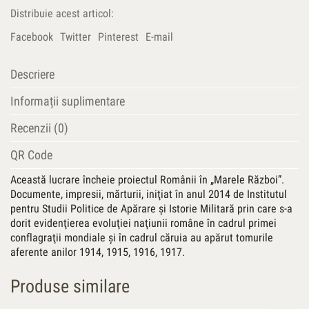
Anul
Distribuie acest articol:
1918:
documente,
Facebook
Twitter
Pinterest
E-mail
impresii,
mărturii
Descriere
Informații suplimentare
Recenzii (0)
QR Code
Această lucrare încheie proiectul Românii în „Marele Război”.
Documente, impresii, mărturii, iniţiat în anul 2014 de Institutul
pentru Studii Politice de Apărare şi Istorie Militară prin care s-a
dorit evidenţierea evoluţiei naţiunii române în cadrul primei
conflagraţii mondiale şi în cadrul căruia au apărut tomurile
aferente anilor 1914, 1915, 1916, 1917.
Produse similare