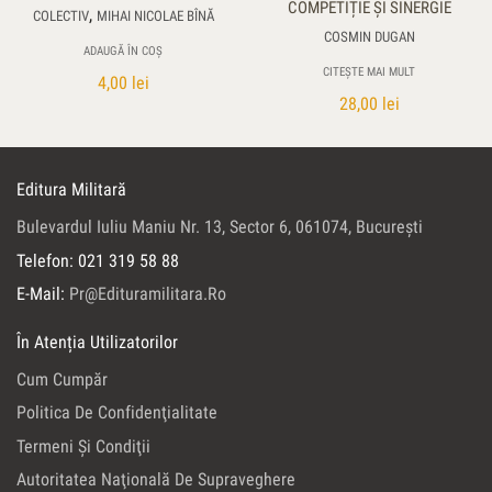
COMPETIȚIE ȘI SINERGIE
,
COLECTIV
MIHAI NICOLAE BÎNĂ
COSMIN DUGAN
ADAUGĂ ÎN COȘ
CITEȘTE MAI MULT
4,00
lei
28,00
lei
Editura Militară
Bulevardul Iuliu Maniu Nr. 13, Sector 6, 061074, Bucureşti
Telefon: 021 319 58 88
E-Mail:
Pr@edituramilitara.ro
În Atenția Utilizatorilor
Cum Cumpăr
Politica De Confidenţialitate
Termeni Şi Condiţii
Autoritatea Naţională De Supraveghere