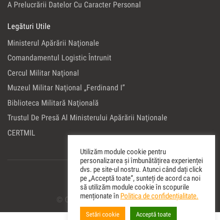
A Prelucrării Datelor Cu Caracter Personal
Legături Utile
Ministerul Apărării Naţionale
Comandamentul Logistic Întrunit
Cercul Militar Naţional
Muzeul Militar Naţional „Ferdinand I”
Biblioteca Militară Naţională
Trustul De Presă Al Ministerului Apărării Naţionale
CERTMIL
Utilizăm module cookie pentru
personalizarea și îmbunătățirea experienței
dvs. pe site-ul nostru. Atunci când dați click
pe „Acceptă toate”, sunteți de acord ca noi
să utilizăm module cookie în scopurile
menționate în
Politica de confidențialitate.
© Copyright 2022 Editura Militara
Setări cookie
Acceptă toate