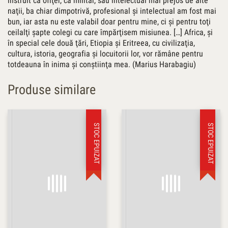
instruit ca ofiţer, ca militar, sau intelectual mai prejos de alte
naţii, ba chiar dimpotrivă, profesional şi intelectual am fost mai
bun, iar asta nu este valabil doar pentru mine, ci şi pentru toţi
ceilalţi şapte colegi cu care împărţisem misiunea. […] Africa, şi
în special cele două ţări, Etiopia şi Eritreea, cu civilizaţia,
cultura, istoria, geografia şi locuitorii lor, vor rămâne pentru
totdeauna în inima şi conştiinţa mea. (Marius Harabagiu)
Produse similare
STOC EPUIZAT
STOC EPUIZAT