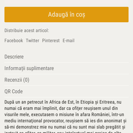
Africa
de
Est
Adaugă în coș
–
o
Distribuie acest articol:
pace
îngenuncheată.
Facebook
Twitter
Pinterest
E-mail
Jurnalul
observatorului
Descriere
militar
ONU
Informații suplimentare
UNMO-
2716
Recenzii (0)
(2002-
2003)
QR Code
După un an petrecut în Africa de Est, în Etiopia şi Eritreea, nu
numai că eram mai împlinit, dar ca ofiţer reuşisem unul din
visurile mele, executasem o misiune în afara României, într-un
mediu internaţional provocator, reuşisem să ies din anonimat şi
să-mi demonstrez mie nu numai că nu sunt mai slab pregătit şi