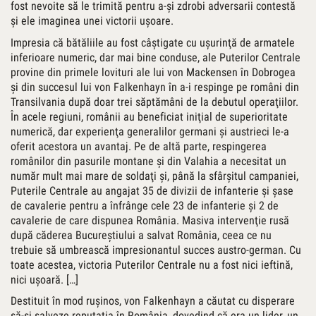
fost nevoite să le trimită pentru a-şi zdrobi adversarii contestă
şi ele imaginea unei victorii uşoare.
Impresia că bătăliile au fost câştigate cu uşurinţă de armatele
inferioare numeric, dar mai bine conduse, ale Puterilor Centrale
provine din primele lovituri ale lui von Mackensen în Dobrogea
şi din succesul lui von Falkenhayn în a-i respinge pe români din
Transilvania după doar trei săptămâni de la debutul operaţiilor.
În acele regiuni, românii au beneficiat iniţial de superioritate
numerică, dar experienţa generalilor germani şi austrieci le-a
oferit acestora un avantaj. Pe de altă parte, respingerea
românilor din pasurile montane şi din Valahia a necesitat un
număr mult mai mare de soldaţi şi, până la sfârşitul campaniei,
Puterile Centrale au angajat 35 de divizii de infanterie şi şase
de cavalerie pentru a înfrânge cele 23 de infanterie şi 2 de
cavalerie de care dispunea România. Masiva intervenţie rusă
după căderea Bucureştiului a salvat România, ceea ce nu
trebuie să umbrească impresionantul succes austro-german. Cu
toate acestea, victoria Puterilor Centrale nu a fost nici ieftină,
nici uşoară. […]
Destituit în mod ruşinos, von Falkenhayn a căutat cu disperare
să-şi salveze reputaţia în România, dovedind că era un lider, un