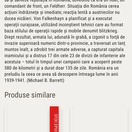
comandant de front, un
Feldherr
. Situaţia din România cerea
acţiuni îndrăzneţe şi imediate; reacţia lentă a austriecilor nu
ducea nicăieri. Von Falkenhayn a planificat şi a executat
operaţii curajoase, utilizând inconştient tehnici care au format
baza stilului de operaţii rapide şi mobile denumit blitzkrieg.
Drept rezultat, armata lui, adunată în grabă, a izgonit o forţă de
invazie superioară numeric dintr-o provincie, a traversat un lanţ
muntos înalt, a zdrobit trei armate adverse, a capturat capitala
inamicului şi a distrus 17 din cele 23 de divizii de infanterie ale
acestuia – totul în timpul unei campanii care a acoperit peste
580 de kilometri şi a durat doar 135 de zile. România era un
preludiu la ceea ce avea să descopere întreaga lume în anii
1939-1941. (Michael B. Barrett)
Produse similare
STOC EPUIZAT