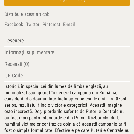
Campania
austro-
Distribuie acest articol:
germană
în
Facebook
Twitter
Pinterest
E-mail
România
–
Descriere
1916
Informații suplimentare
Recenzii (0)
QR Code
Istoricii, în special cei din lumea de limbă engleză, au
minimalizat sau ignorat în general campania din România,
considerând-o doar un interludiu aproape comic dintr-un război
serios, rezultatul fiind o victorie categorică. Această imagine
este incorectă. Deşi pierderile suferite de Puterile Centrale nu
au fost mari pentru standardele din Primul Război Mondial,
numărul victimelor contrazice opinia că această campanie ar fi
fost o simplă formalitate. Efectivele pe care Puterile Centrale au