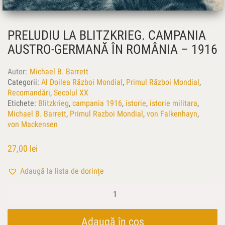
PRELUDIU LA BLITZKRIEG. CAMPANIA
AUSTRO-GERMANĂ ÎN ROMÂNIA – 1916
Autor
Michael B. Barrett
Categorii:
Al Doilea Război Mondial
,
Primul Război Mondial
,
Recomandări
,
Secolul XX
Etichete:
Blitzkrieg
,
campania 1916
,
istorie
,
istorie militara
,
Michael B. Barrett
,
Primul Razboi Mondial
,
von Falkenhayn
,
von Mackensen
27,00
lei
Adaugă la lista de dorințe
Cantitate
Preludiu
la
Blitzkrieg.
Adaugă în coș