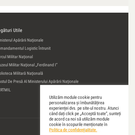
gături Utile
nisterul Apărării Naţionale
mandamentul Logistic Întrunit
rcul Militar Naţional
zeul Militar Naţional „Ferdinand I”
blioteca Militară Naţională
ustul De Presă Al Ministerului Apărării Naţionale
ERTMIL
Utilizăm module cookie pentru
personalizarea și îmbunătățirea
experienței dvs. pe site-ul nostru. Atunci
când dați click pe „Acceptă toate”, sunteți
de acord ca noi să utilizăm module
cookie în scopurile menționate în
Politica de confidențialitate.