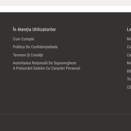
În Atenția Utilizatorilor
Le
Cum Cumpăr
Mi
Politica De Confidenţialitate
Co
Termeni Şi Condiţii
Ce
Autoritatea Naţională De Supraveghere
Mu
A Prelucrării Datelor Cu Caracter Personal
Bi
Tr
C