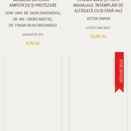
AMPUTAŢIE ŞI PROTEZARE
MAHALALE. ÎNTÂMPLĂRI DE
ALTĂDATĂ CU ŞI FĂRĂ HAZ
,
CONF. UNIV. DR. SILVIU DIACONESCU
,
VICTOR SIMION
DR. ING. TIBERIU MESTES
DR. TRAIAN SILVIU DIACONESCU
CITEȘTE MAI MULT
ADAUGĂ ÎN COȘ
20,00
lei
6,00
lei
STOC EPUIZAT