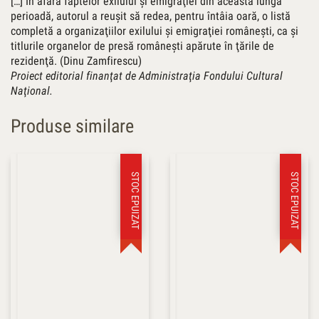
[…] În afara faptelor exilului şi emigraţiei din această lungă
perioadă, autorul a reuşit să redea, pentru întâia oară, o listă
completă a organizaţiilor exilului şi emigraţiei româneşti, ca şi
titlurile organelor de presă româneşti apărute în ţările de
rezidenţă. (Dinu Zamfirescu)
Proiect editorial finanţat de Administraţia Fondului Cultural
Naţional.
Produse similare
STOC EPUIZAT
STOC EPUIZAT