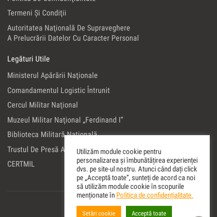
Termeni Şi Condiţii
Autoritatea Naţională De Supraveghere
A Prelucrării Datelor Cu Caracter Personal
Legături Utile
Ministerul Apărării Naţionale
Comandamentul Logistic Întrunit
Cercul Militar Naţional
Muzeul Militar Naţional „Ferdinand I”
Biblioteca Militară Naţională
Trustul De Presă Al Ministerului Apărării Naţionale
Utilizăm module cookie pentru
personalizarea și îmbunătățirea experienței
CERTMIL
dvs. pe site-ul nostru. Atunci când dați click
pe „Acceptă toate”, sunteți de acord ca noi
să utilizăm module cookie în scopurile
menționate în
Politica de confidențialitate.
Setări cookie
Acceptă toate