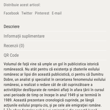
a
Distribuie acest articol:
exilului
şi
Facebook
Twitter
Pinterest
E-mail
emigraţiei
româneşti
Descriere
(1949-
1989)
Informații suplimentare
Recenzii (0)
QR Code
Volumul de faţă vine să umple un gol în publicistica istorică
românească. Nu atât pentru că existenţa şi zbaterile exilului
românesc ar lipsi din această publicistică, ci pentru că Dumitru
Dobre, un analist şi specialist în cercetarea fenomenului exilului
românesc, a realizat o redare cât de cât cuprinzătoare a
activităţilor desfăşurate de românii aflaţi în afara ţării în cursul
unei perioade de timp ce începe în anul 1949 şi se termină în
1989. Această prezentare cronologică cuprinde, pe lângă
acţiunile exilului propriu-zis, şi pe cele ale emigraţiei române.