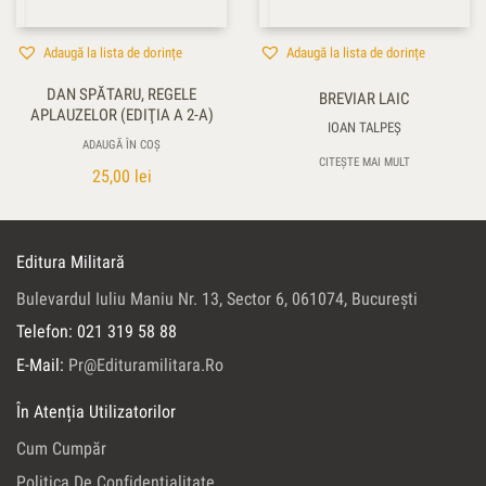
Adaugă la lista de dorințe
Adaugă la lista de dorințe
DAN SPĂTARU, REGELE
BREVIAR LAIC
APLAUZELOR (EDIŢIA A 2-A)
IOAN TALPEŞ
ADAUGĂ ÎN COȘ
CITEȘTE MAI MULT
25,00
lei
Editura Militară
Bulevardul Iuliu Maniu Nr. 13, Sector 6, 061074, Bucureşti
Telefon: 021 319 58 88
E-Mail:
Pr@edituramilitara.ro
În Atenția Utilizatorilor
Cum Cumpăr
Politica De Confidenţialitate