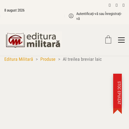
8 august 2026
Autentificați-vă sau Înregistrați-
vă
Editura Militară
>
Produse
>
Al treilea breviar laic
STOC EPUIZAT