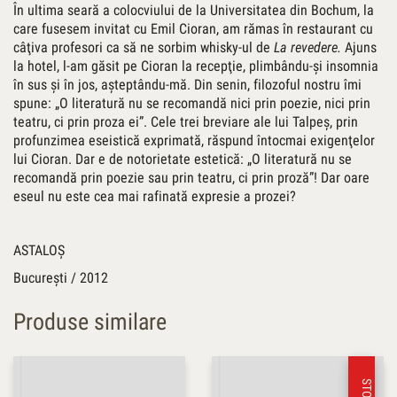
În ultima seară a colocviului de la Universitatea din Bochum, la
care fusesem invitat cu Emil Cioran, am rămas în restaurant cu
câţiva profesori ca să ne sorbim whisky-ul de
La revedere.
Ajuns
la hotel, l-am găsit pe Cioran la recepţie, plimbându-şi insomnia
în sus şi în jos, aşteptându-mă. Din senin, filozoful nostru îmi
spune: „O literatură nu se recomandă nici prin poezie, nici prin
teatru, ci prin proza ei”. Cele trei breviare ale lui Talpeş, prin
profunzimea eseistică exprimată, răspund întocmai exigenţelor
lui Cioran. Dar e de notorietate estetică: „O literatură nu se
recomandă prin poezie sau prin teatru, ci prin proză”! Dar oare
eseul nu este cea mai rafinată expresie a prozei?
ASTALOŞ
Bucureşti / 2012
Produse similare