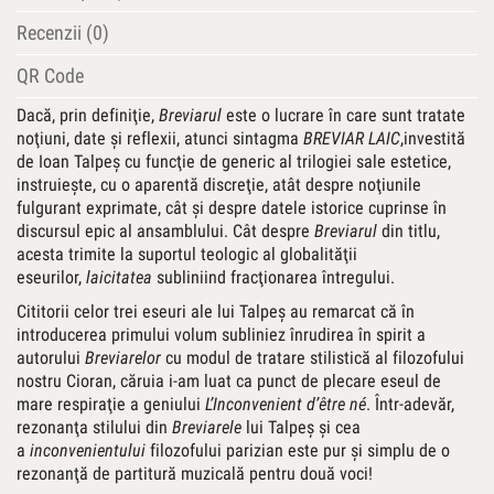
Recenzii (0)
QR Code
Dacă, prin definiţie,
Breviarul
este o lucrare în care sunt tratate
noţiuni, date şi reflexii, atunci sintagma
BREVIAR LAIC
,investită
de Ioan Talpeş cu funcţie de generic al trilogiei sale estetice,
instruieşte, cu o aparentă discreţie, atât despre noţiunile
fulgurant exprimate, cât şi despre datele istorice cuprinse în
discursul epic al ansamblului. Cât despre
Breviarul
din titlu,
acesta trimite la suportul teologic al globalităţii
eseurilor,
laicitatea
subliniind fracţionarea întregului.
Cititorii celor trei eseuri ale lui Talpeş au remarcat că în
introducerea primului volum subliniez înrudirea în spirit a
autorului
Breviarelor
cu modul de tratare stilistică al filozofului
nostru Cioran, căruia i-am luat ca punct de plecare eseul de
mare respiraţie a geniului
L’Inconvenient d’
ê
tre n
é
. Într-adevăr,
rezonanţa stilului din
Breviarele
lui Talpeş şi cea
a
inconvenientului
filozofului parizian este pur şi simplu de o
rezonanţă de partitură muzicală pentru două voci!