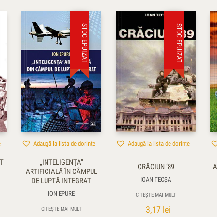
STOC EPUIZAT
STOC EPUIZAT
e
Adaugă la lista de dorințe
Adaugă la lista de dorințe
ST
„INTELIGENŢA”
CRĂCIUN ’89
A
ARTIFICIALĂ ÎN CÂMPUL
IOAN TECŞA
DE LUPTĂ INTEGRAT
ION EPURE
CITEȘTE MAI MULT
3,17
lei
CITEȘTE MAI MULT