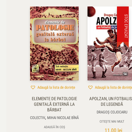
STOC EPUIZAT
Adaugă la lista de dorințe
Adaugă la lista de dorinț
ELEMENTE DE PATOLOGIE
APOLZAN, UN FOTBALI
GENITALĂ EXTERNĂ LA
DE LEGENDĂ
BĂRBAT
DRAGOŞ COJOCARU
,
COLECTIV
MIHAI NICOLAE BÎNĂ
CITEȘTE MAI MULT
ADAUGĂ ÎN COȘ
11,00
lei