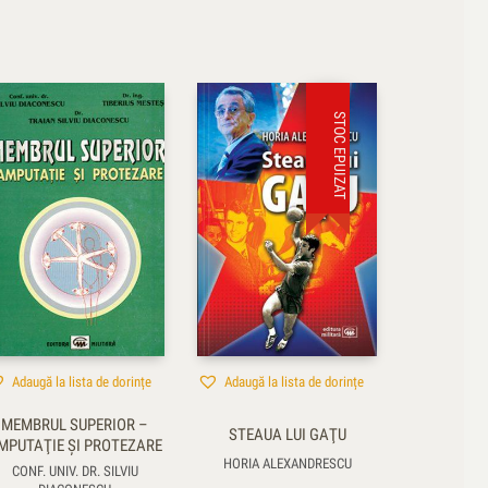
STOC EPUIZAT
Adaugă la lista de dorințe
Adaugă la lista de dorințe
MEMBRUL SUPERIOR –
STEAUA LUI GAŢU
MPUTAŢIE ŞI PROTEZARE
HORIA ALEXANDRESCU
CONF. UNIV. DR. SILVIU