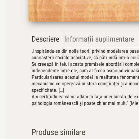
Descriere
Informații suplimentare
„Inspirându-se din noile teorii privind modelarea bazei
cunoaşterii sociale asociative, să pătrundă într-o nouă 
Se creează în felul acesta premisele abordării complexe
independente între ele, cum ar fi cea psihoindividuală
Particularizarea acestui model la realitatea fenomene
mecanisme ce operează în sfera conştiinţei şi a inconşt
specificitate. […]
Am certitudinea că ne aflăm în faţa unei lucrări de ex
psihologia românească şi poate chiar mai mult.” (Miel
Produse similare