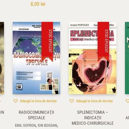
8,00
lei
STOC EPUIZAT
STOC EPUIZAT
e
Adaugă la lista de dorințe
Adaugă la lista de dorințe
DIN
RADIOCOMUNICAŢII
SPLENECTOMIA –
SPECIALE
INDICAŢII
A
MEDICO‑CHIRURGICALE
,
,
EMIL SOFRON
ION BOGDAN