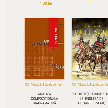
4,00
lei
STOC EPUIZAT
Adaugă la lista de dorințe
Adaugă la lista de dorinț
ANALIZA
DUELIŞTII (TRADUCERE 
COMPOZIŢIONALĂ
LB. ENGLEZĂ DE
DIAGRAMATICĂ
ALEXANDRU VLAD)