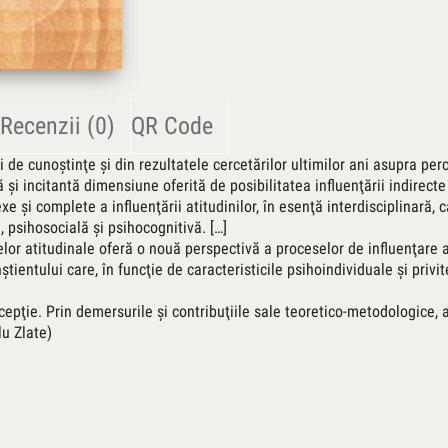
Recenzii (0)
QR Code
 de cunoştinţe şi din rezultatele cercetărilor ultimilor ani asupra per
şi incitantă dimensiune oferită de posibilitatea influenţării indirecte a
 şi complete a influenţării atitudinilor, în esenţă interdisciplinară, 
, psihosocială şi psihocognitivă. […]
lor atitudinale oferă o nouă perspectivă a proceselor de influenţare a
ientului care, în funcţie de caracteristicile psihoindividuale şi privi
cepţie. Prin demersurile şi contribuţiile sale teoretico-metodologice, 
u Zlate)