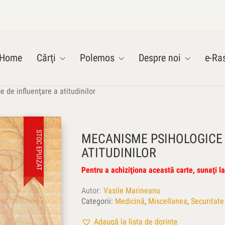
Home
Cărţi
Polemos
Despre noi
e-Ras
 de influenţare a atitudinilor
STOC EPUIZAT
MECANISME PSIHOLOGICE 
ATITUDINILOR
Pentru a achiziţiona această carte, sunaţi 
Autor
Vasile Marineanu
Categorii:
Medicină
,
Miscellanea
,
Securitate
Adaugă la lista de dorințe