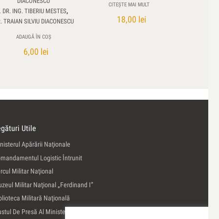
DIACONESCU
CITEȘTE MAI MULT
,
,
DR. ING. TIBERIU MESTES
18,00
lei
. TRAIAN SILVIU DIACONESCU
ADAUGĂ ÎN COȘ
6,00
lei
gături Utile
nisterul Apărării Naţionale
mandamentul Logistic Întrunit
rcul Militar Naţional
zeul Militar Naţional „Ferdinand I”
blioteca Militară Naţională
ustul De Presă Al Ministerului Apărării Naţionale