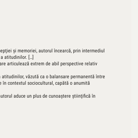
cepţiei şi memoriei, autorul încearcă, prin intermediul
 atitudinilor. […]
care articulează extrem de abil perspective relativ
 atitudinilor, văzută ca o balansare permanentă între
te în contextul sociocultural, capătă o anumită
autorul aduce un plus de cunoaştere ştiinţifică în