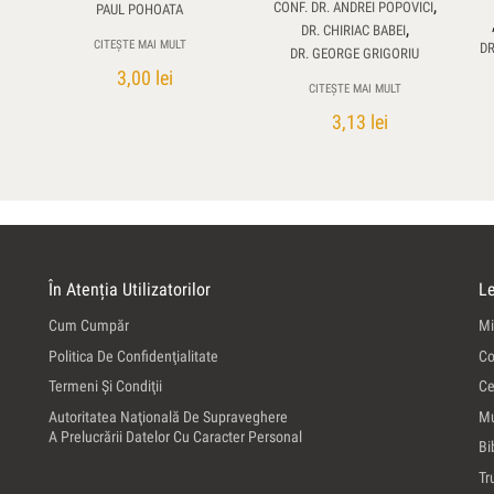
,
CONF. DR. ANDREI POPOVICI
PAUL POHOATA
,
DR. CHIRIAC BABEI
CITEȘTE MAI MULT
DR
DR. GEORGE GRIGORIU
3,00
lei
CITEȘTE MAI MULT
3,13
lei
În Atenția Utilizatorilor
Le
Cum Cumpăr
Mi
Politica De Confidenţialitate
Co
Termeni Şi Condiţii
Ce
Autoritatea Naţională De Supraveghere
Mu
A Prelucrării Datelor Cu Caracter Personal
Bi
Tr