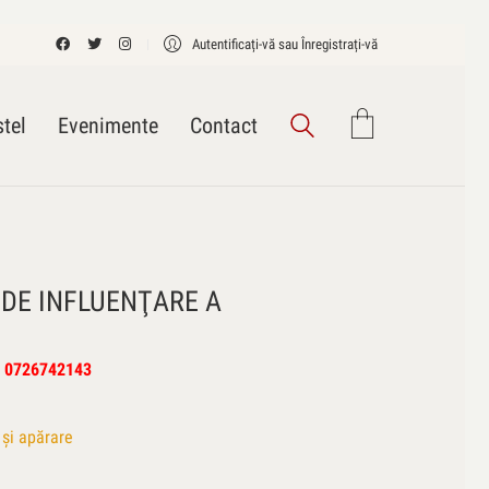
Autentificați-vă sau Înregistrați-vă
tel
Evenimente
Contact
DE INFLUENŢARE A
la 0726742143
 și apărare