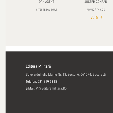
DAN AGENT
JOSEPH CONRAD
CITEȘTE MAI MULT
ADAUGĂ ÎN COȘ
7,18
lei
Editura Militară
Bulevardul Iuliu Maniu Nr. 13, Sector 6, 061074, Bucureşti
Telefon: 021 319 58 88
E-Mail:
Pr@edituramilitara.ro