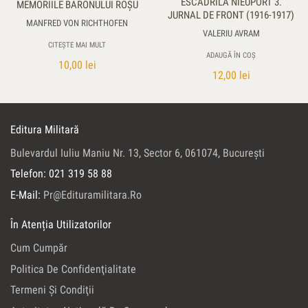
ESCADRILA NIEUPORT 3.
MEMORIILE BARONULUI ROŞU
JURNAL DE FRONT (1916-1917)
MANFRED VON RICHTHOFEN
VALERIU AVRAM
CITEȘTE MAI MULT
ADAUGĂ ÎN COȘ
10,00
lei
12,00
lei
Editura Militară
Bulevardul Iuliu Maniu Nr. 13, Sector 6, 061074, Bucureşti
Telefon: 021 319 58 88
E-Mail:
Pr@edituramilitara.ro
În Atenția Utilizatorilor
Cum Cumpăr
Politica De Confidenţialitate
Termeni Şi Condiţii