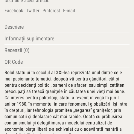
Distribuie acest articol:
Facebook
Twitter
Pinterest
E-mail
Descriere
Informații suplimentare
Recenzii (0)
QR Code
Rolul statului în secolul al XXI-lea reprezintă unul dintre cele
mai pasionante tematici, deopotrivă pentru gânditori, cât și
pentru decidenți politici, oameni de afaceri sau simpli cetățeni
preocupați să treacă granițele în căutarea unei vieți mai bune.
Ca interes pentru politologi, statul a revenit în vogă în jurul
anilor 1980, în momentul în care fenomenul globalizării își intra
în drepturi, iar tehnologia promitea „negarea” granițelor, prin
comunicații și deplasare cât mai rapide. Odată cu prăbușirea
comunismului și delegitimarea modelului centralizat de
economie, piața liberă s-a echivalat cu o adevărată mantră a