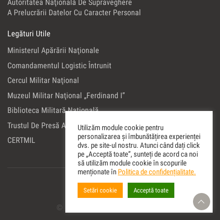
Autoritatea Naţională De Supraveghere
A Prelucrării Datelor Cu Caracter Personal
Legături Utile
Ministerul Apărării Naţionale
Comandamentul Logistic Întrunit
Cercul Militar Naţional
Muzeul Militar Naţional „Ferdinand I”
Biblioteca Militară Naţională
Trustul De Presă Al Ministerului Apărării Naţionale
Utilizăm module cookie pentru
personalizarea și îmbunătățirea experienței
CERTMIL
dvs. pe site-ul nostru. Atunci când dați click
pe „Acceptă toate”, sunteți de acord ca noi
să utilizăm module cookie în scopurile
menționate în
Politica de confidențialitate.
Setări cookie
Acceptă toate
© Copyright 2022 Editura Militara