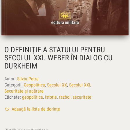
O DEFINIȚIE A STATULUI PENTRU
SECOLUL XXI. WEBER ÎN DIALOG CU
DURKHEIM
Autor
Silviu Petre
Categorii:
Geopolitica
,
Secolul XX
,
Secolul XXI
,
Securitate și apărare
Etichete:
geopolitica
,
istorie
,
razboi
,
securitate
Adaugă la lista de dorințe