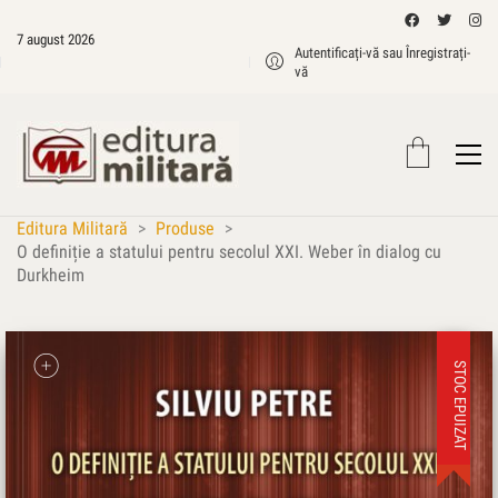
7 august 2026
Autentificați-vă sau Înregistrați-
vă
Editura Militară
>
Produse
>
O definiție a statului pentru secolul XXI. Weber în dialog cu
Durkheim
STOC EPUIZAT