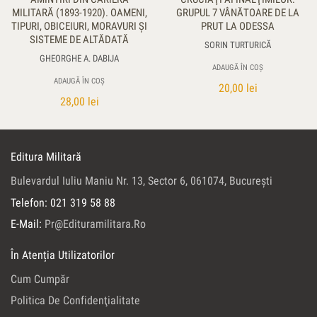
MILITARĂ (1893-1920). OAMENI,
GRUPUL 7 VÂNĂTOARE DE LA
TIPURI, OBICEIURI, MORAVURI ŞI
PRUT LA ODESSA
SISTEME DE ALTĂDATĂ
SORIN TURTURICĂ
GHEORGHE A. DABIJA
ADAUGĂ ÎN COȘ
ADAUGĂ ÎN COȘ
20,00
lei
28,00
lei
Editura Militară
Bulevardul Iuliu Maniu Nr. 13, Sector 6, 061074, Bucureşti
Telefon: 021 319 58 88
E-Mail:
Pr@edituramilitara.ro
În Atenția Utilizatorilor
Cum Cumpăr
Politica De Confidenţialitate