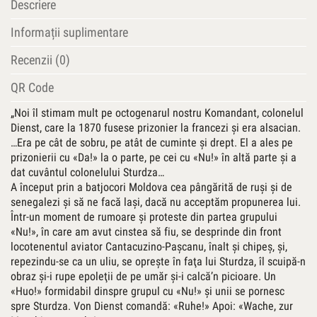
Descriere
Informații suplimentare
Recenzii (0)
QR Code
„Noi îl stimam mult pe octogenarul nostru Komandant, colonelul
Dienst, care la 1870 fusese prizonier la francezi şi era alsacian.
…Era pe cât de sobru, pe atât de cuminte şi drept. El a ales pe
prizonierii cu «Da!» la o parte, pe cei cu «Nu!» în altă parte şi a
dat cuvântul colonelului Sturdza…
A început prin a batjocori Moldova cea pângărită de ruşi şi de
senegalezi şi să ne facă laşi, dacă nu acceptăm propunerea lui.
Într-un moment de rumoare şi proteste din partea grupului
«Nu!», în care am avut cinstea să fiu, se desprinde din front
locotenentul aviator Cantacuzino-Paşcanu, înalt şi chipeş, şi,
repezindu-se ca un uliu, se opreşte în faţa lui Sturdza, îl scuipă-n
obraz şi-i rupe epoleţii de pe umăr şi-i calcă’n picioare. Un
«Huo!» formidabil dinspre grupul cu «Nu!» şi unii se pornesc
spre Sturdza. Von Dienst comandă: «Ruhe!» Apoi: «Wache, zur