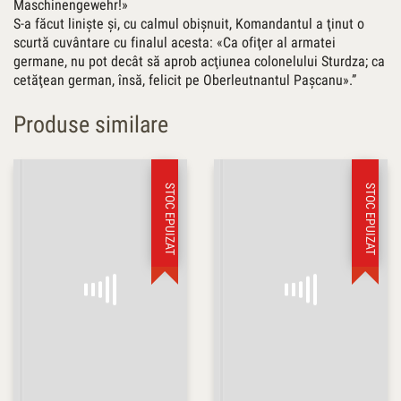
Maschinengewehr!»
S-a făcut linişte şi, cu calmul obişnuit, Komandantul a ţinut o
scurtă cuvântare cu finalul acesta: «Ca ofiţer al armatei
germane, nu pot decât să aprob acţiunea colonelului Sturdza; ca
cetăţean german, însă, felicit pe Oberleutnantul Paşcanu».”
Produse similare
STOC EPUIZAT
STOC EPUIZAT