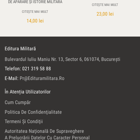
DE APĂRARE ŞI ISTORIE MILITARĂ
CITEȘTE MAI MULT
CITEȘTE MAI MULT
23,00
lei
14,00
lei
Editura Militară
Bulevardul Iuliu Maniu Nr. 13, Sector 6, 061074, Bucureşti
Telefon: 021 319 58 88
E-Mail:
Pr@edituramilitara.ro
În Atenția Utilizatorilor
Cum Cumpăr
Politica De Confidenţialitate
Termeni Şi Condiţii
Autoritatea Naţională De Supraveghere
A Prelucrării Datelor Cu Caracter Personal