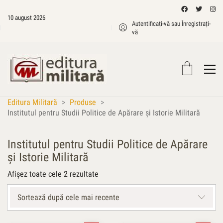
10 august 2026
Autentificați-vă sau Înregistrați-
vă
Editura Militară
>
Produse
>
Institutul pentru Studii Politice de Apărare şi Istorie Militară
Institutul pentru Studii Politice de Apărare
şi Istorie Militară
Sortat
Afișez toate cele 2 rezultate
după
cele
Sortează după cele mai recente
mai
recente