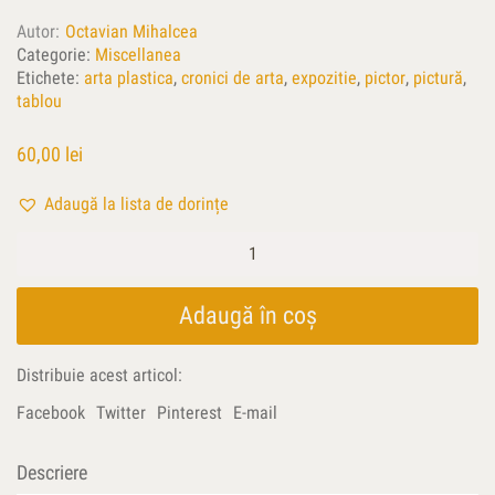
Autor
Octavian Mihalcea
Categorie:
Miscellanea
Etichete:
arta plastica
,
cronici de arta
,
expozitie
,
pictor
,
pictură
,
tablou
60,00
lei
Adaugă la lista de dorințe
Cantitate
Retorici
ale
culorii
Adaugă în coș
Distribuie acest articol:
Facebook
Twitter
Pinterest
E-mail
Descriere