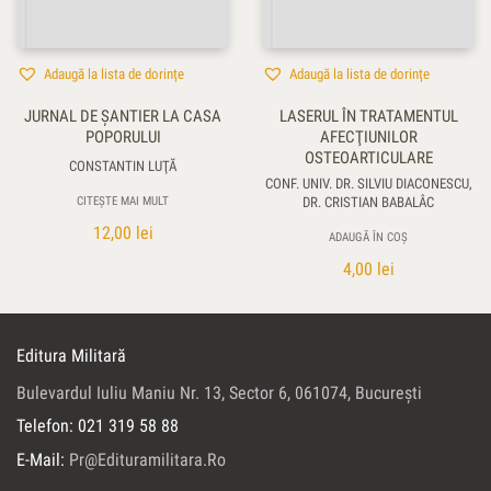
Adaugă la lista de dorințe
Adaugă la lista de dorințe
JURNAL DE ŞANTIER LA CASA
LASERUL ÎN TRATAMENTUL
POPORULUI
AFECŢIUNILOR
OSTEOARTICULARE
CONSTANTIN LUŢĂ
CONF. UNIV. DR. SILVIU DIACONESCU,
CITEȘTE MAI MULT
DR. CRISTIAN BABALÂC
12,00
lei
ADAUGĂ ÎN COȘ
4,00
lei
Editura Militară
Bulevardul Iuliu Maniu Nr. 13, Sector 6, 061074, Bucureşti
Telefon: 021 319 58 88
E-Mail:
Pr@edituramilitara.ro