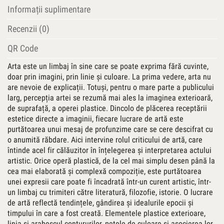
Informații suplimentare
Recenzii (0)
QR Code
Arta este un limbaj în sine care se poate exprima fără cuvinte,
doar prin imagini, prin linie și culoare. La prima vedere, arta nu
are nevoie de explicații. Totuși, pentru o mare parte a publicului
larg, percepția artei se rezumă mai ales la imaginea exterioară,
de suprafață, a operei plastice. Dincolo de plăcerea receptării
estetice directe a imaginii, fiecare lucrare de artă este
purtătoarea unui mesaj de profunzime care se cere descifrat cu
o anumită răbdare. Aici intervine rolul criticului de artă, care
întinde acel fir călăuzitor în înțelegerea și interpretarea actului
artistic. Orice operă plastică, de la cel mai simplu desen până la
cea mai elaborată și complexă compoziție, este purtătoarea
unei expresii care poate fi încadrată într-un curent artistic, într-
un limbaj cu trimiteri către literatură, filozofie, istorie. O lucrare
de artă reflectă tendințele, gândirea și idealurile epocii și
timpului în care a fost creată. Elementele plastice exterioare,
linia și arabescul contururilor, petele de culoare și asocierea lor,