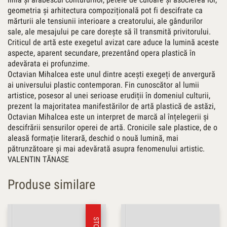
geometria și arhitectura compozițională pot fi descifrate ca
mărturii ale tensiunii interioare a creatorului, ale gândurilor
sale, ale mesajului pe care dorește să îl transmită privitorului.
Criticul de artă este exegetul avizat care aduce la lumină aceste
aspecte, aparent secundare, prezentând opera plastică în
adevărata ei profunzime.
Octavian Mihalcea este unul dintre acești exegeți de anvergură
ai universului plastic contemporan. Fin cunoscător al lumii
artistice, posesor al unei serioase erudiții în domeniul culturii,
prezent la majoritatea manifestărilor de artă plastică de astăzi,
Octavian Mihalcea este un interpret de marcă al înțelegerii și
descifrării sensurilor operei de artă. Cronicile sale plastice, de o
aleasă formație literară, deschid o nouă lumină, mai
pătrunzătoare și mai adevărată asupra fenomenului artistic.
VALENTIN TĂNASE
Produse similare