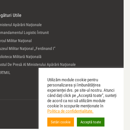
gături Utile
nisterul Apărării Naţionale
mandamentul Logistic Întrunit
rcul Militar Naţional
zeul Militar Naţional „Ferdinand I”
blioteca Militară Naţională
ustul De Presă Al Ministerului Apărării Naţionale
ERTMIL
Utilizăm module cookie pentru
personalizarea și îmbunătățirea
experienței dvs. pe site-ul nostru. Atunci
când dați click pe „Acceptă toate”, sunteți
de acord ca noi să utilizăm module
cookie în scopurile menționate în
Politica de confidențialitate.
Setări cookie
Acceptă toate