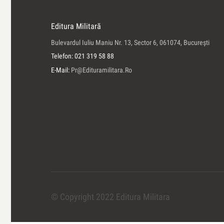
Editura Militară
Bulevardul Iuliu Maniu Nr. 13, Sector 6, 061074, Bucureşti
Telefon: 021 319 58 88
E-Mail:
Pr@edituramilitara.ro
© Copyright 2022 Editura Militara