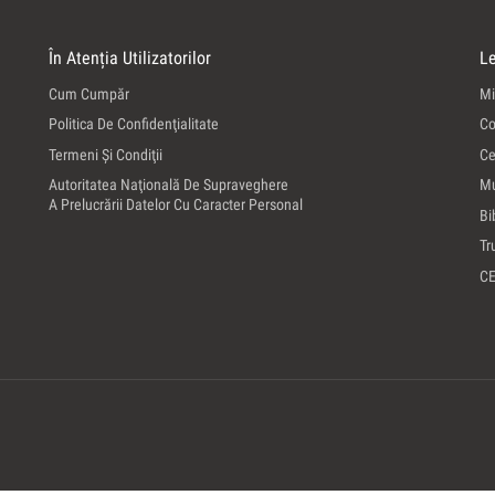
În Atenția Utilizatorilor
Le
Cum Cumpăr
Mi
Politica De Confidenţialitate
Co
Termeni Şi Condiţii
Ce
Autoritatea Naţională De Supraveghere
Mu
A Prelucrării Datelor Cu Caracter Personal
Bi
Tr
C