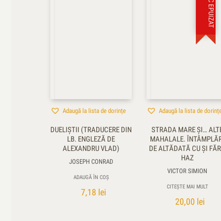
STOC EPUIZAT
Adaugă la lista de dorințe
Adaugă la lista de dorinț
DUELIŞTII (TRADUCERE DIN
STRADA MARE ŞI… ALT
LB. ENGLEZĂ DE
MAHALALE. ÎNTÂMPLĂR
ALEXANDRU VLAD)
DE ALTĂDATĂ CU ŞI FĂ
HAZ
JOSEPH CONRAD
VICTOR SIMION
ADAUGĂ ÎN COȘ
CITEȘTE MAI MULT
7,18
lei
20,00
lei