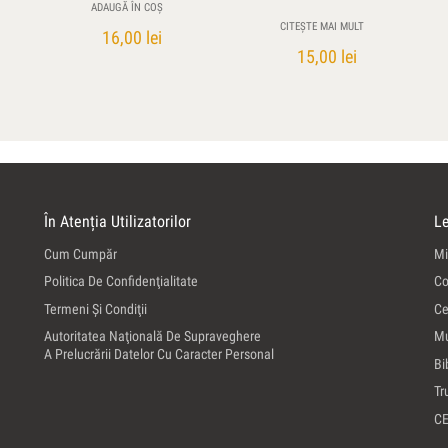
ADAUGĂ ÎN COȘ
CITEȘTE MAI MULT
16,00
lei
15,00
lei
În Atenția Utilizatorilor
Le
Cum Cumpăr
Mi
Politica De Confidenţialitate
Co
Termeni Şi Condiţii
Ce
Autoritatea Naţională De Supraveghere
Mu
A Prelucrării Datelor Cu Caracter Personal
Bi
Tr
C