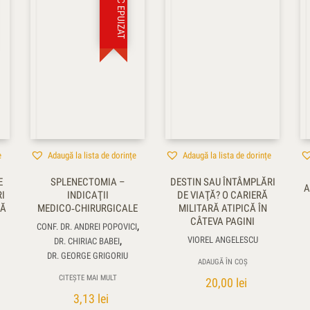
STOC EPUIZAT
e
Adaugă la lista de dorințe
Adaugă la lista de dorințe
E
SPLENECTOMIA –
DESTIN SAU ÎNTÂMPLĂRI
A
I
INDICAŢII
DE VIAŢĂ? O CARIERĂ
RĂ
MEDICO‑CHIRURGICALE
MILITARĂ ATIPICĂ ÎN
CÂTEVA PAGINI
,
CONF. DR. ANDREI POPOVICI
,
VIOREL ANGELESCU
DR. CHIRIAC BABEI
DR. GEORGE GRIGORIU
ADAUGĂ ÎN COȘ
CITEȘTE MAI MULT
20,00
lei
3,13
lei