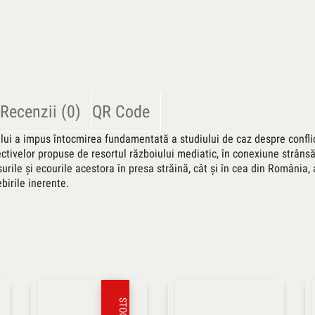
Recenzii (0)
QR Code
ui a impus întocmirea fundamentată a studiului de caz despre conflictul
ectivelor propuse de resortul războiului mediatic, în conexiune strânsă
rile şi ecourile acestora în presa străină, cât şi în cea din România, 
birile inerente.