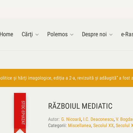
Home
Cărţi
Polemos
Despre noi
e-Ras
itice şi hărţi imagologice, ediţia a 2-a, revizuită şi adăugită” a fost 
STOC EPUIZAT
RĂZBOIUL MEDIATIC
Autor
G. Nicoară
,
I.C. Deaconescu
,
V. Bogda
Categorii:
Miscellanea
,
Secolul XX
,
Secolul 