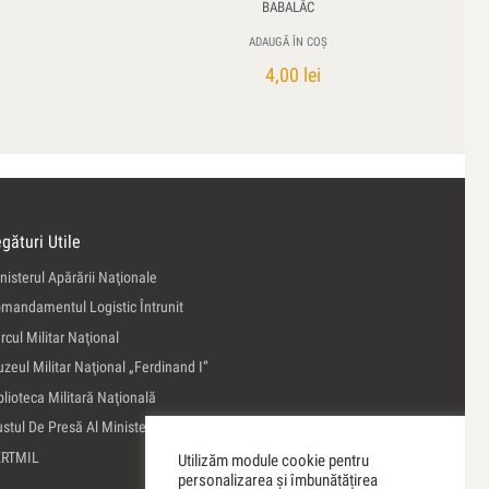
BABALÂC
ADAUGĂ ÎN COȘ
4,00
lei
gături Utile
nisterul Apărării Naţionale
mandamentul Logistic Întrunit
rcul Militar Naţional
zeul Militar Naţional „Ferdinand I”
blioteca Militară Naţională
ustul De Presă Al Ministerului Apărării Naţionale
ERTMIL
Utilizăm module cookie pentru
personalizarea și îmbunătățirea