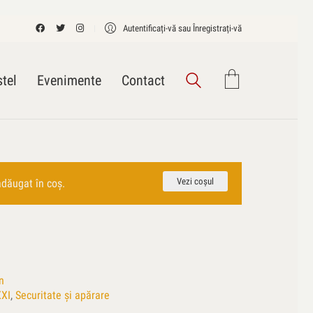
Autentificați-vă sau Înregistrați-vă
tel
Evenimente
Contact
Vezi coșul
adăugat în coș.
n
XXI
,
Securitate și apărare