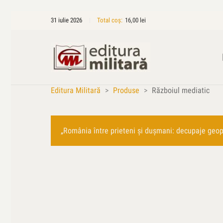
31 iulie 2026
Total coș:
16,00
lei
Editura Militară
>
Produse
>
Războiul mediatic
„România între prieteni şi duşmani: decupaje geopol