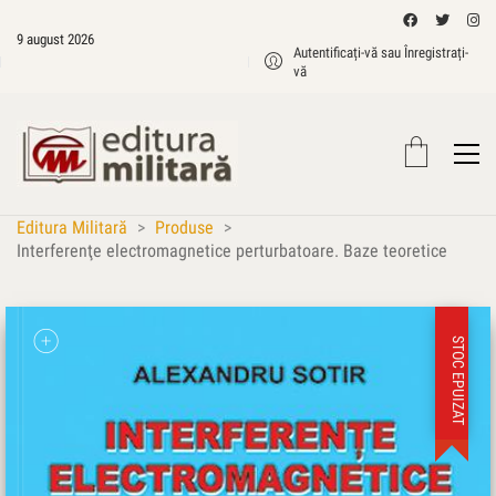
9 august 2026
Autentificați-vă sau Înregistrați-
vă
Editura Militară
>
Produse
>
Interferenţe electromagnetice perturbatoare. Baze teoretice
STOC EPUIZAT