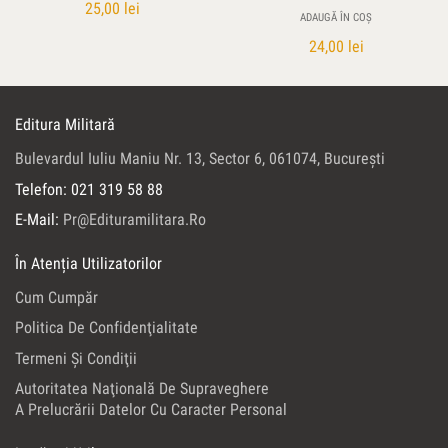
25,00
lei
ADAUGĂ ÎN COȘ
24,00
lei
Editura Militară
Bulevardul Iuliu Maniu Nr. 13, Sector 6, 061074, Bucureşti
Telefon: 021 319 58 88
E-Mail:
Pr@edituramilitara.ro
În Atenția Utilizatorilor
Cum Cumpăr
Politica De Confidenţialitate
Termeni Şi Condiţii
Autoritatea Naţională De Supraveghere
A Prelucrării Datelor Cu Caracter Personal