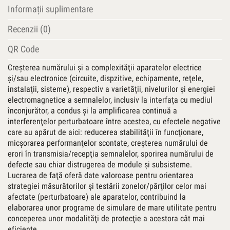
Informații suplimentare
Recenzii (0)
QR Code
Creşterea numărului şi a complexităţii aparatelor electrice
şi/sau electronice (circuite, dispzitive, echipamente, reţele,
instalaţii, sisteme), respectiv a varietăţii, nivelurilor şi energiei
electromagnetice a semnalelor, inclusiv la interfaţa cu mediul
înconjurător, a condus şi la amplificarea continuă a
interferenţelor perturbatoare între acestea, cu efectele negative
care au apărut de aici: reducerea stabilităţii în funcţionare,
micşorarea performanţelor scontate, creşterea numărului de
erori în transmisia/recepţia semnalelor, sporirea numărului de
defecte sau chiar distrugerea de module şi subsisteme.
Lucrarea de faţă oferă date valoroase pentru orientarea
strategiei măsurătorilor şi testării zonelor/părţilor celor mai
afectate (perturbatoare) ale aparatelor, contribuind la
elaborarea unor programe de simulare de mare utilitate pentru
conceperea unor modalităţi de protecţie a acestora cât mai
eficiente.