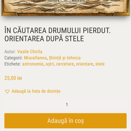
ÎN CĂUTAREA DRUMULUI PIERDUT.
ORIENTAREA DUPĂ STELE
Autor
Vasile Chirila
Categorii:
Miscellanea
,
Știință și tehnica
Etichete:
astronomie
,
aştri
,
cercetare
,
orientare
,
stele
25,00
lei
Adaugă la lista de dorințe
Cantitate
În
căutarea
drumului
Adaugă în coș
pierdut.