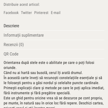
Orientarea
Distribuie acest articol:
după
stele
Facebook
Twitter
Pinterest
E-mail
Descriere
Informații suplimentare
Recenzii (0)
QR Code
Orientarea după stele este o abilitate pe care o poți folosi
oriunde.
Când nu ai hartă sau busolă, cerul îți arată drumul.
În această carte înveți să recunoști constelațiile esențiale și să
le folosești pentru a găsi nordul și celelalte puncte cardinale.
Primești explicații clare și metode pe care le poți aplica imediat,
fără instrumente și fără pregătire specială.
Este un ghid pentru oricine vrea să se descurce pe cont propriu,
pe munte, în natură sau în orice loc fără repere. Deschizi cartea,