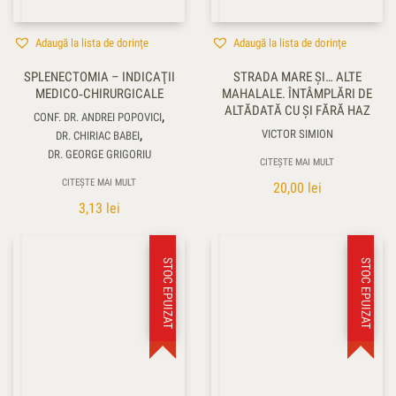
Adaugă la lista de dorințe
Adaugă la lista de dorințe
SPLENECTOMIA – INDICAŢII
STRADA MARE ŞI… ALTE
MEDICO‑CHIRURGICALE
MAHALALE. ÎNTÂMPLĂRI DE
ALTĂDATĂ CU ŞI FĂRĂ HAZ
,
CONF. DR. ANDREI POPOVICI
,
VICTOR SIMION
DR. CHIRIAC BABEI
DR. GEORGE GRIGORIU
CITEȘTE MAI MULT
CITEȘTE MAI MULT
20,00
lei
3,13
lei
STOC EPUIZAT
STOC EPUIZAT