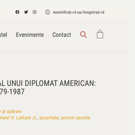
Autentificați-vă sau Înregistrați-vă
tel
Evenimente
Contact
AL UNUI DIPLOMAT AMERICAN:
79-1987
e și apărare
rnest H. Latham Jr.
,
securitate
,
servicii secrete