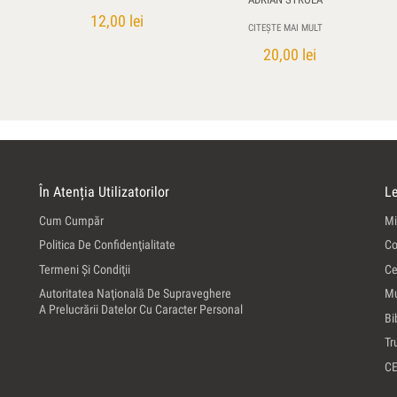
12,00
lei
CITEȘTE MAI MULT
20,00
lei
În Atenția Utilizatorilor
Le
Cum Cumpăr
Mi
Politica De Confidenţialitate
Co
Termeni Şi Condiţii
Ce
Autoritatea Naţională De Supraveghere
Mu
A Prelucrării Datelor Cu Caracter Personal
Bi
Tr
C