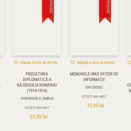
STOC EPUIZAT
STOC EPUIZAT
e
Adaugă la lista de dorințe
Adaugă la lista de dorințe
PREGĂTIREA
MEMORIILE UNUI OFIŢER DE
DIPLOMATICĂ A
INFORMAŢII
,
RĂZBOIULUI ROMÂNIEI
OA
ION GROSU
(1914-1916)
M
CITEȘTE MAI MULT
GHEORGHE A. DABIJA
15,00
lei
CITEȘTE MAI MULT
25,00
lei