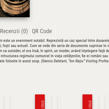
Recenzii (0)
QR Code
am este un eveniment notabil. Reprezintă un caz special între dosarel
i, foşti sau actuali. Cum se vede din seria de documente cuprinse în vo
m ca outsider, el era însă, în spirit, un insider, având înţelegere faţă
ra intruziunea regimului comunist în viaţa cetăţenilor, fie ei români s
ele folosite în acest scop.
(Dennis Deletant, “Ion Raţiu” Visiting Prof