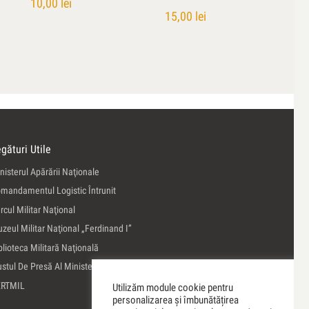
10,00
lei
15,00
lei
gături Utile
nisterul Apărării Naţionale
mandamentul Logistic Întrunit
rcul Militar Naţional
zeul Militar Naţional „Ferdinand I”
blioteca Militară Naţională
ustul De Presă Al Ministerului Apărării Naţionale
ERTMIL
Utilizăm module cookie pentru
personalizarea și îmbunătățirea