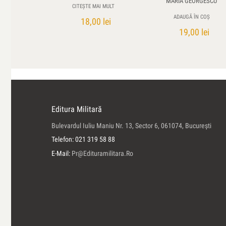
MARIA GEORGESCU
CITEȘTE MAI MULT
ADAUGĂ ÎN COȘ
18,00
lei
19,00
lei
Editura Militară
Bulevardul Iuliu Maniu Nr. 13, Sector 6, 061074, Bucureşti
Telefon: 021 319 58 88
E-Mail:
Pr@edituramilitara.ro