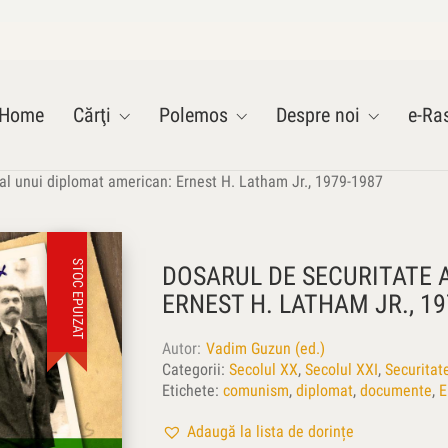
Home
Cărţi
Polemos
Despre noi
e-Ras
 al unui diplomat american: Ernest H. Latham Jr., 1979-1987
STOC EPUIZAT
DOSARUL DE SECURITATE 
ERNEST H. LATHAM JR., 19
Autor
Vadim Guzun (ed.)
Categorii:
Secolul XX
,
Secolul XXI
,
Securitat
Etichete:
comunism
,
diplomat
,
documente
,
E
Adaugă la lista de dorințe