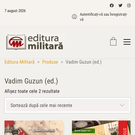
7 august 2026
Autentificați-vă sau Înregistrați-
vă
Editura Militară
>
Produse
>
Vadim Guzun (ed.)
Vadim Guzun (ed.)
Sortat
Afișez toate cele 2 rezultate
după
cele
Sortează după cele mai recente
mai
recente