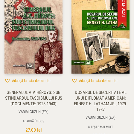
STOC EPUIZAT
Adaugă la lista de dorințe
Adaugă la lista de dorințe
GENERALUL A.V. HÉROYS: SUB
DOSARUL DE SECURITATE AL
STINDARDUL FASCISMULUI RUS
UNUI DIPLOMAT AMERICAN:
(DOCUMENTE: 1928-1943)
ERNEST H. LATHAM JR., 1979-
1987
VADIM GUZUN (ED.)
VADIM GUZUN (ED.)
ADAUGĂ ÎN COȘ
CITEȘTE MAI MULT
27,00
lei