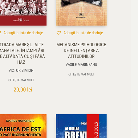
Adaugă la lista de dorințe
Adaugă la lista de dorințe
STRADA MARE ŞI… ALTE
MECANISME PSIHOLOGICE
MAHALALE. ÎNTÂMPLĂRI
DE INFLUENŢARE A
E ALTĂDATĂ CU ŞI FĂRĂ
ATITUDINILOR
HAZ
VASILE MARINEANU
VICTOR SIMION
CITEȘTE MAI MULT
CITEȘTE MAI MULT
20,00
lei
STOC EPUIZAT