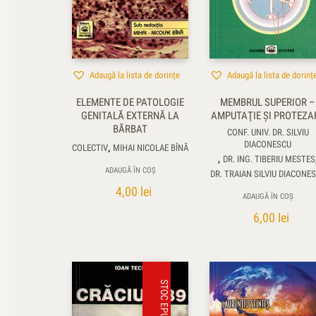
Adaugă la lista de dorințe
Adaugă la lista de dorinț
ELEMENTE DE PATOLOGIE
MEMBRUL SUPERIOR –
GENITALĂ EXTERNĂ LA
AMPUTAŢIE ŞI PROTEZA
BĂRBAT
CONF. UNIV. DR. SILVIU
DIACONESCU
,
COLECTIV
MIHAI NICOLAE BÎNĂ
,
DR. ING. TIBERIU MESTES
ADAUGĂ ÎN COȘ
DR. TRAIAN SILVIU DIACONE
4,00
lei
ADAUGĂ ÎN COȘ
6,00
lei
STOC EPUIZAT