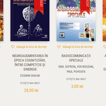
e
Adaugă la lista de dorințe
Adaugă la lista de dorințe
NEUROAUGMENTAREA ÎN
RADIOCOMUNICAŢII
EPOCA COGNITIZĂRII,
SPECIALE
ÎNTRE COMPETIȚIE ȘI
,
,
EMIL SOFRON
ION BOGDAN
SINERGIE
O
PAUL POHOATA
COSMIN DUGAN
CITEȘTE MAI MULT
CITEȘTE MAI MULT
3,00
lei
28,00
lei