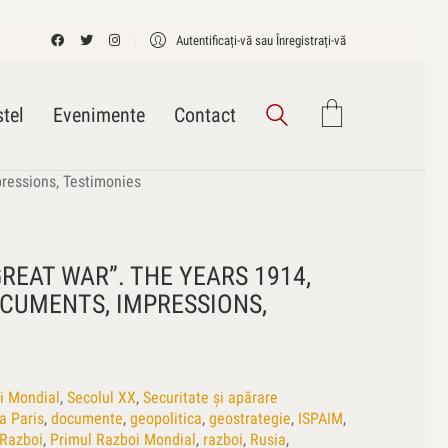
Autentificați-vă sau Înregistrați-vă
tel
Evenimente
Contact
ressions, Testimonies
REAT WAR”. THE YEARS 1914,
DOCUMENTS, IMPRESSIONS,
i Mondial
,
Secolul XX
,
Securitate și apărare
a Paris
,
documente
,
geopolitica
,
geostrategie
,
ISPAIM
,
Razboi
,
Primul Razboi Mondial
,
razboi
,
Rusia
,