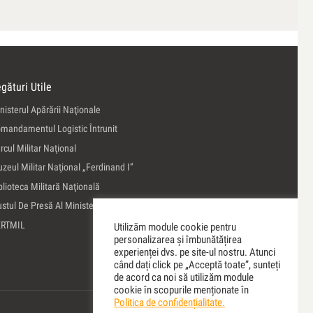
gături Utile
nisterul Apărării Naţionale
mandamentul Logistic Întrunit
rcul Militar Naţional
zeul Militar Naţional „Ferdinand I”
blioteca Militară Naţională
ustul De Presă Al Ministerului Apărării Naţionale
ERTMIL
Utilizăm module cookie pentru
personalizarea și îmbunătățirea
experienței dvs. pe site-ul nostru. Atunci
când dați click pe „Acceptă toate”, sunteți
de acord ca noi să utilizăm module
cookie în scopurile menționate în
Politica de confidențialitate.