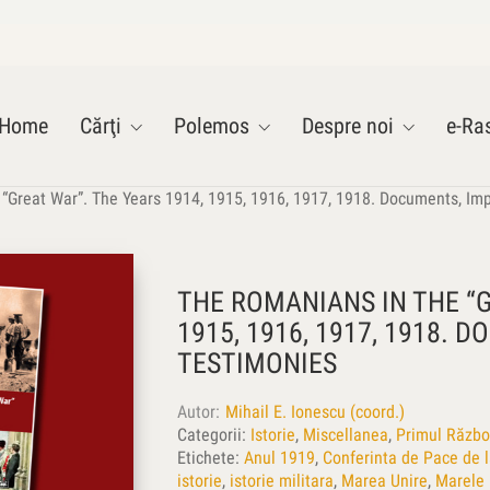
Home
Cărţi
Polemos
Despre noi
e-Ras
“Great War”. The Years 1914, 1915, 1916, 1917, 1918. Documents, Imp
THE ROMANIANS IN THE “G
1915, 1916, 1917, 1918. 
TESTIMONIES
Autor
Mihail E. Ionescu (coord.)
Categorii:
Istorie
,
Miscellanea
,
Primul Războ
Etichete:
Anul 1919
,
Conferinta de Pace de l
istorie
,
istorie militara
,
Marea Unire
,
Marele 