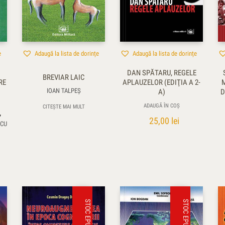
e
Adaugă la lista de dorințe
Adaugă la lista de dorințe
DAN SPĂTARU, REGELE
BREVIAR LAIC
RE
APLAUZELOR (EDIŢIA A 2-
IOAN TALPEŞ
A)
D
ADAUGĂ ÎN COȘ
CITEȘTE MAI MULT
,
25,00
lei
SCU
STOC EPUIZAT
STOC EPUIZAT