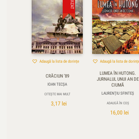
Adaugă la lista de dorințe
Adaugă la lista de dorinț
LUMEA ÎN HUTONG.
CRĂCIUN ’89
JURNALUL UNUI AN DE
IOAN TECŞA
CIUMĂ
LAURENŢIU SFINTEȘ
CITEȘTE MAI MULT
3,17
lei
ADAUGĂ ÎN COȘ
16,00
lei