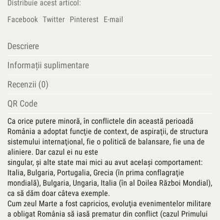
Distribuie acest articol:
de
istorie
Facebook
Twitter
Pinterest
E-mail
militară
românească
Descriere
Informații suplimentare
Recenzii (0)
QR Code
Ca orice putere minoră, în conflictele din această perioadă
România a adoptat funcţie de context, de aspiraţii, de structura
sistemului internaţional, fie o politică de balansare, fie una de
aliniere. Dar cazul ei nu este
singular, şi alte state mai mici au avut acelaşi comportament:
Italia, Bulgaria, Portugalia, Grecia (în prima conflagraţie
mondială), Bulgaria, Ungaria, Italia (în al Doilea Război Mondial),
ca să dăm doar câteva exemple.
Cum zeul Marte a fost capricios, evoluţia evenimentelor militare
a obligat România să iasă prematur din conflict (cazul Primului