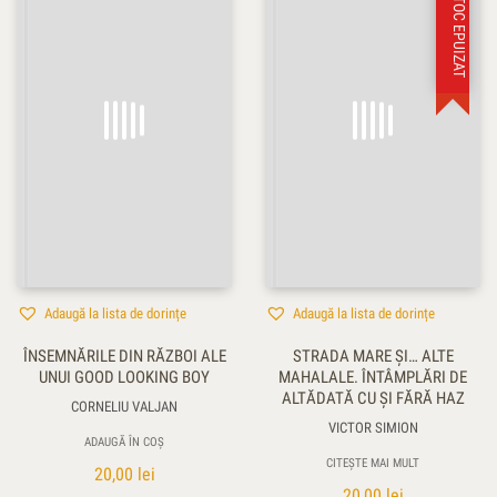
STOC EPUIZAT
Adaugă la lista de dorințe
Adaugă la lista de dorințe
ÎNSEMNĂRILE DIN RĂZBOI ALE
STRADA MARE ŞI… ALTE
UNUI GOOD LOOKING BOY
MAHALALE. ÎNTÂMPLĂRI DE
ALTĂDATĂ CU ŞI FĂRĂ HAZ
CORNELIU VALJAN
VICTOR SIMION
ADAUGĂ ÎN COȘ
CITEȘTE MAI MULT
20,00
lei
20,00
lei