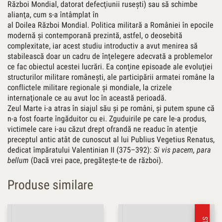
Război Mondial, datorat defecţiunii ruseşti) sau să schimbe
alianţa, cum s-a întâmplat în
al Doilea Război Mondial. Politica militară a României în epocile
modernă şi contemporană prezintă, astfel, o deosebită
complexitate, iar acest studiu introductiv a avut menirea să
stabilească doar un cadru de înţelegere adecvată a problemelor
ce fac obiectul acestei lucrări. Ea conţine episoade ale evoluţiei
structurilor militare româneşti, ale participării armatei române la
conflictele militare regionale şi mondiale, la crizele
internaţionale ce au avut loc în această perioadă.
Zeul Marte i-a atras în siajul său şi pe români, şi putem spune că
n-a fost foarte îngăduitor cu ei. Zguduirile pe care le-a produs,
victimele care i-au căzut drept ofrandă ne readuc în atenţie
preceptul antic atât de cunoscut al lui Publius Vegetius Renatus,
dedicat împăratului Valentinian II (375–392):
Si vis pacem, para
bellum
(Dacă vrei pace, pregăteşte-te de război).
Produse similare