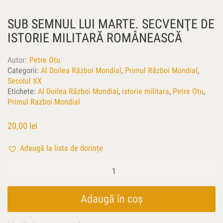
SUB SEMNUL LUI MARTE. SECVENŢE DE
ISTORIE MILITARĂ ROMÂNEASCĂ
Autor
Petre Otu
Categorii:
Al Doilea Război Mondial
,
Primul Război Mondial
,
Secolul XX
Etichete:
Al Doilea Război Mondial
,
istorie militara
,
Petre Otu
,
Primul Razboi Mondial
20,00
lei
Adaugă la lista de dorințe
Cantitate
Sub
semnul
lui
Adaugă în coș
Marte.
Secvenţe