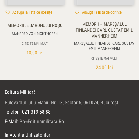
Adaugă la lista de dorințe
Adaugă la lista de dorințe
MEMORII – MAREŞALUL
MEMORIILE BARONULUI ROŞU
FINLANDEI CARL GUSTAF EMIL
MANFRED VON RICHTHOFEN
MANNERHEIM
MAREŞALUL FINLANDEI CARL GUSTAV
CITEȘTE MAI MULT
EMIL MANNERHEIM
10,00
lei
CITEȘTE MAI MULT
24,00
lei
Editura Militară
Bulevardul Iuliu Maniu Nr. 13, Sector 6, 061074, Bucureşti
Telefon: 021 319 58 88
E-Mail:
Pr@edituramilitara.ro
În Atenția Utilizatorilor