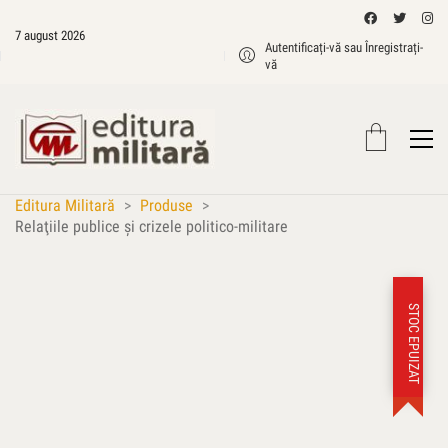
7 august 2026
Autentificați-vă sau Înregistrați-
vă
Editura Militară
>
Produse
>
Relaţiile publice şi crizele politico-militare
STOC EPUIZAT