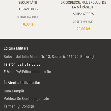
SECURITĂŢII
GRIGORESCU, FIUL EROULUI DE
LA MĂRĂŞEŞTI
FLORIAN BICHIR
ADRIAN STROEA
CITEȘTE MAI MULT
CITEȘTE MAI MULT
18,00
lei
20,00
lei
Editura Militară
Bulevardul Iuliu Maniu Nr. 13, Sector 6, 061074, Bucureşti
Telefon: 021 319 58 88
E-Mail:
Pr@edituramilitara.ro
În Atenția Utilizatorilor
Cum Cumpăr
Politica De Confidenţialitate
Termeni Şi Condiţii