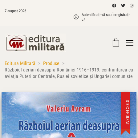
7 august 2026
Autentificați-vă sau Înregistrați-
vă
Editura Militară
>
Produse
>
Războiul aerian deasupra României 1916–1919: confruntarea cu
aviaţia Puterilor Centrale, Rusiei sovietice şi Ungariei comuniste
STOC EPUIZAT