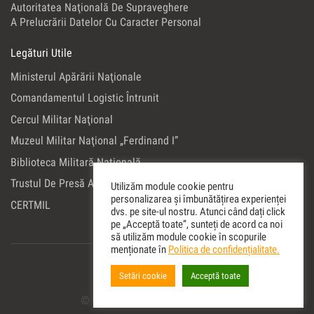
Autoritatea Naţională De Supraveghere
A Prelucrării Datelor Cu Caracter Personal
Legături Utile
Ministerul Apărării Naţionale
Comandamentul Logistic Întrunit
Cercul Militar Naţional
Muzeul Militar Naţional „Ferdinand I”
Biblioteca Militară Naţională
Trustul De Presă Al Ministerului Apărării Naţionale
Utilizăm module cookie pentru
personalizarea și îmbunătățirea experienței
CERTMIL
dvs. pe site-ul nostru. Atunci când dați click
pe „Acceptă toate”, sunteți de acord ca noi
să utilizăm module cookie în scopurile
menționate în
Politica de confidențialitate.
Setări cookie
Acceptă toate
© Copyright 2022 Editura Militara