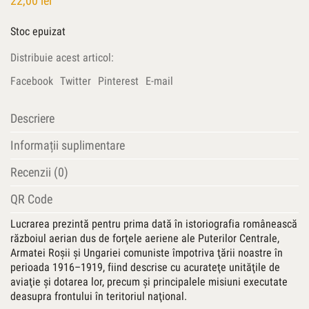
22,00
lei
Stoc epuizat
Distribuie acest articol:
Facebook
Twitter
Pinterest
E-mail
Descriere
Informații suplimentare
Recenzii (0)
QR Code
Lucrarea prezintă pentru prima dată în istoriografia românească
războiul aerian dus de forţele aeriene ale Puterilor Centrale,
Armatei Roşii şi Ungariei comuniste împotriva ţării noastre în
perioada 1916–1919, fiind descrise cu acurateţe unităţile de
aviaţie şi dotarea lor, precum şi principalele misiuni executate
deasupra frontului în teritoriul naţional.