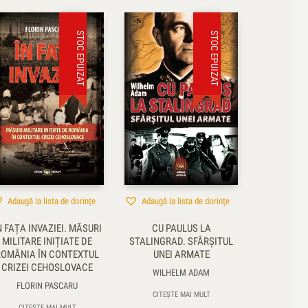
STOC EPUIZAT
STOC EPUIZAT
Adaugă la lista de dorințe
Adaugă la lista de dorințe
N FAȚA INVAZIEI. MĂSURI
CU PAULUS LA
MILITARE INIȚIATE DE
STALINGRAD. SFÂRŞITUL
ROMÂNIA ÎN CONTEXTUL
UNEI ARMATE
CRIZEI CEHOSLOVACE
WILHELM ADAM
FLORIN PASCARU
CITEȘTE MAI MULT
CITEȘTE MAI MULT