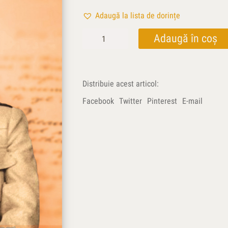
Adaugă la lista de dorințe
Cantitate
Adaugă în coș
Note
intime
(1910-
1915)
Distribuie acest articol:
Facebook
Twitter
Pinterest
E-mail