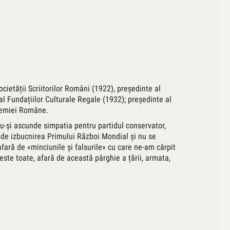
cietății Scriitorilor Români (1922), președinte al
l Fundațiilor Culturale Regale (1932); președinte al
ademiei Române.
u-și ascunde simpatia pentru partidul conservator,
ei de izbucnirea Primului Război Mondial şi nu se
afară de «minciunile și falsurile» cu care ne-am cârpit
este toate, afară de această pârghie a țării, armata,