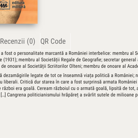
Recenzii (0)
QR Code
u a fost o personalitate marcantă a României interbelice: membru al So
e (1931); membru al Societății Regale de Geografie; secretar general a
te de onoare al Societății Scriitorilor Olteni; membru de onoare al Ac
 dezamăgirile legate de tot ce înseamnă viața politică a României; n
tru liberali. Critică dur starea în care a fost surprinsă armata Români
e război era goală. Ceream războiul cu o armată goală, lipsită de tot, 
 […] Cangrena politicianismului hrăpăreț a svârlit sutele de milioane p