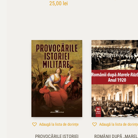
25,00
lei
Adaugă la lista de dorințe
Adaugă la lista de dorinț
PROVOCĂRILE ISTORIEI
ROMÂNII DUPĂ „MAREL