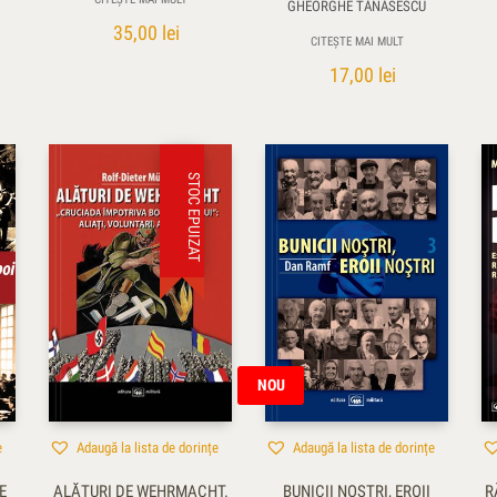
GHEORGHE TĂNĂSESCU
35,00
lei
CITEȘTE MAI MULT
17,00
lei
STOC EPUIZAT
NOU
e
Adaugă la lista de dorințe
Adaugă la lista de dorințe
E
ALĂTURI DE WEHRMACHT.
BUNICII NOȘTRI, EROII
R