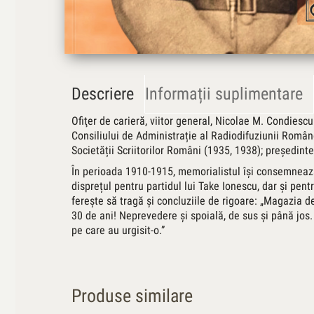
Descriere
Informații suplimentare
Ofiţer de carieră, viitor general, Nicolae M. Condiesc
Consiliului de Administrație al Radiodifuziunii Român
Societății Scriitorilor Români (1935, 1938); președin
În perioada 1910-1915, memorialistul îşi consemnează
disprețul pentru partidul lui Take Ionescu, dar și pen
fereşte să tragă şi concluziile de rigoare: „Magazia d
30 de ani! Neprevedere și spoială, de sus și până jos.
pe care au urgisit-o.”
Produse similare