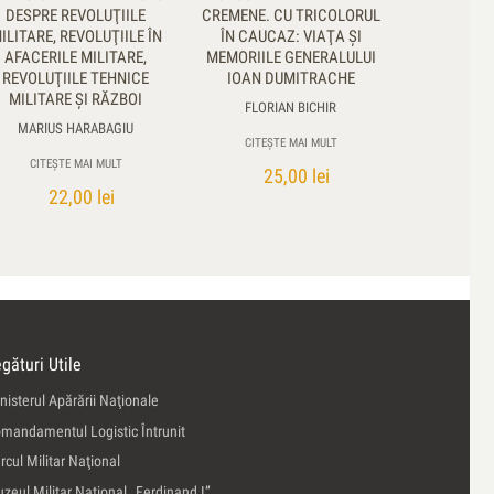
DESPRE REVOLUŢIILE
CREMENE. CU TRICOLORUL
ILITARE, REVOLUŢIILE ÎN
ÎN CAUCAZ: VIAŢA ŞI
AFACERILE MILITARE,
MEMORIILE GENERALULUI
REVOLUŢIILE TEHNICE
IOAN DUMITRACHE
MILITARE ŞI RĂZBOI
FLORIAN BICHIR
MARIUS HARABAGIU
CITEȘTE MAI MULT
CITEȘTE MAI MULT
25,00
lei
22,00
lei
gături Utile
nisterul Apărării Naţionale
mandamentul Logistic Întrunit
rcul Militar Naţional
zeul Militar Naţional „Ferdinand I”