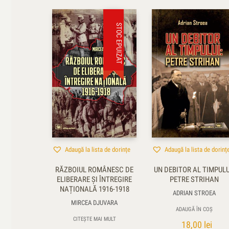
STOC EPUIZAT
Adaugă la lista de dorințe
Adaugă la lista de dorinț
RĂZBOIUL ROMÂNESC DE
UN DEBITOR AL TIMPULU
ELIBERARE ȘI ÎNTREGIRE
PETRE STRIHAN
NAȚIONALĂ 1916-1918
ADRIAN STROEA
MIRCEA DJUVARA
ADAUGĂ ÎN COȘ
CITEȘTE MAI MULT
18,00
lei