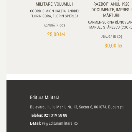
MILITARE, VOLUMUL I
RĂZBOI”. ANUL 1920.
DOCUMENTE, IMPRESII
COORD. SIMION CÂLȚIA, ANDREI
MĂRTURII
FLORIN SORA, FLORIN ŞPERLEA
CARMEN-SORINA RÎJNOVEAN
ADAUGĂ ÎN COȘ
MANUEL STĂNESCU (COORD
25,00
lei
ADAUGĂ ÎN COȘ
30,00
lei
Editura Militară
Bulevardul Iuliu Maniu Nr. 13, Sector 6, 061074, Bucureşti
Telefon: 021 319 58 88
E-Mail:
Pr@edituramilitara.ro