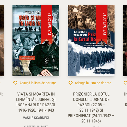
STOC EPUIZAT
STOC EPUIZAT
e
Adaugă la lista de dorințe
Adaugă la lista de dorințe
I:
VIAŢA ŞI MOARTEA ÎN
PRIZONIER LA COTUL
Î
LINIA ÎNTÂI. JURNAL ŞI
DONULUI: JURNAL DE
ÎNSEMNĂRI DE RĂZBOI
RĂZBOI (27.08 –
1916-1920, 1941-1943
23.11.1942) ŞI
PRIZONIERAT (24.11.1942 –
VASILE SCÂRNECI
20.11.1946)
CITEȘTE MAI MULT