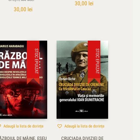
30,00
lei
30,00
lei
STOC EPUIZAT
STOC EPUIZAT
Adaugă la lista de dorințe
Adaugă la lista de dorințe
ĂZBOIUL DE MÂINE. ESEU
CRUCIADA DIVIZIEI DE