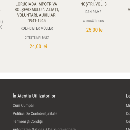
„CRUCIADA ÎMPOTRIVA
NOȘTRI, VOL. 3
,
BOLŞEVISMULUI”: ALIAŢI,
M
DAN RAMF
VOLUNTARI, AUXILIARI
1941-1945
ADAUGĂ ÎN COȘ
U,
.)
ROLF-DIETER MÜLLER
25,00
lei
CITEȘTE MAI MULT
24,00
lei
În Atenția Utilizatorilor
Le
Cum Cumpăr
Mi
Politica De Confidenţialitate
Co
Termeni Şi Condiţii
Ce
Autoritatea Naţională De Supraveghere
Mu