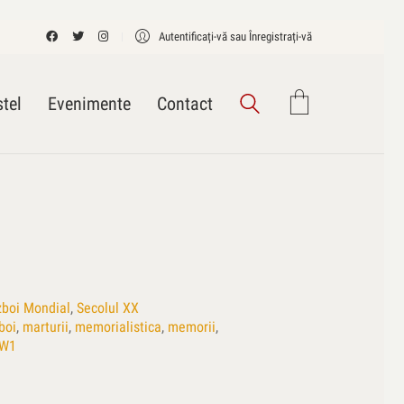
Autentificați-vă sau Înregistrați-vă
tel
Evenimente
Contact
zboi Mondial
,
Secolul XX
boi
,
marturii
,
memorialistica
,
memorii
,
W1