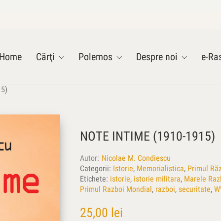
Home
Cărţi
Polemos
Despre noi
e-Ras
15)
NOTE INTIME (1910-1915)
Autor
Nicolae M. Condiescu
Categorii:
Istorie
,
Memorialistica
,
Primul Ră
Etichete:
istorie
,
istorie militara
,
Marele Raz
Primul Razboi Mondial
,
razboi
,
securitate
,
W
25,00
lei