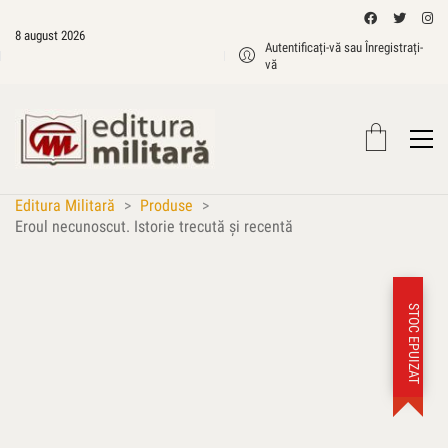
8 august 2026
Autentificați-vă sau Înregistrați-
vă
Editura Militară
>
Produse
>
Eroul necunoscut. Istorie trecută şi recentă
STOC EPUIZAT