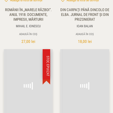
Adaugă la lista de dorințe
Adaugă la lista de dorințe
ROMÂNII ÎN „MARELE RĂZBOI”.
DIN CARPAŢI PÂNĂ DINCOLO DE
ANUL 1918: DOCUMENTE,
ELBA. JURNAL DE FRONT ŞI DIN
IMPRESII, MĂRTURII
PRIZONIERAT
MIHAIL E. IONESCU
IOAN BALAN
ADAUGĂ ÎN COȘ
ADAUGĂ ÎN COȘ
27,00
lei
18,00
lei
STOC EPUIZAT