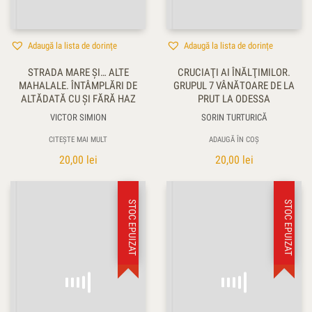
Adaugă la lista de dorințe
Adaugă la lista de dorințe
STRADA MARE ŞI… ALTE
CRUCIAŢI AI ÎNĂLŢIMILOR.
MAHALALE. ÎNTÂMPLĂRI DE
GRUPUL 7 VÂNĂTOARE DE LA
ALTĂDATĂ CU ŞI FĂRĂ HAZ
PRUT LA ODESSA
VICTOR SIMION
SORIN TURTURICĂ
CITEȘTE MAI MULT
ADAUGĂ ÎN COȘ
20,00
lei
20,00
lei
STOC EPUIZAT
STOC EPUIZAT