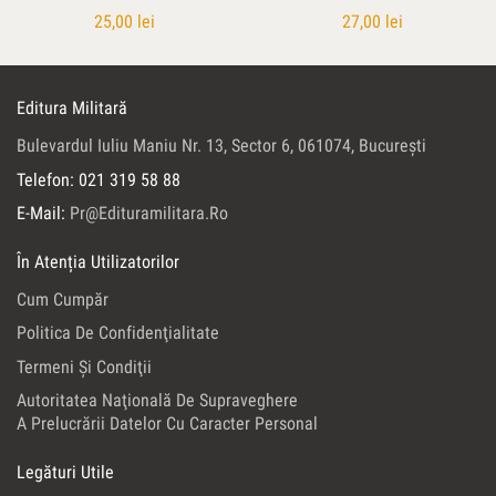
25,00
lei
27,00
lei
Editura Militară
Bulevardul Iuliu Maniu Nr. 13, Sector 6, 061074, Bucureşti
Telefon: 021 319 58 88
E-Mail:
Pr@edituramilitara.ro
În Atenția Utilizatorilor
Cum Cumpăr
Politica De Confidenţialitate
Termeni Şi Condiţii
Autoritatea Naţională De Supraveghere
A Prelucrării Datelor Cu Caracter Personal
Legături Utile