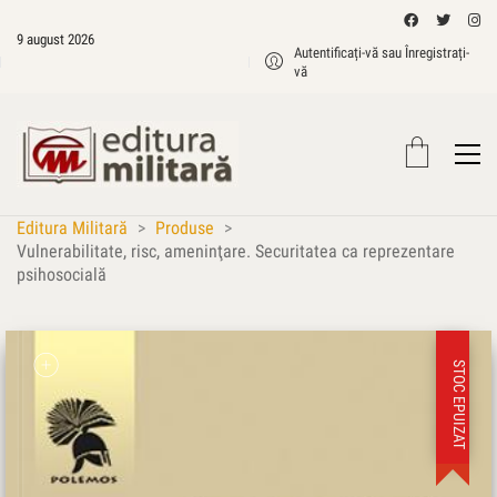
9 august 2026
Autentificați-vă sau Înregistrați-
vă
Editura Militară
>
Produse
>
Vulnerabilitate, risc, ameninţare. Securitatea ca reprezentare
psihosocială
STOC EPUIZAT