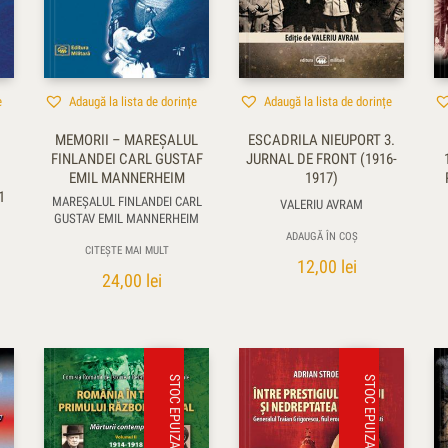
e
Adaugă la lista de dorințe
Adaugă la lista de dorințe
MEMORII – MAREŞALUL
ESCADRILA NIEUPORT 3.
FINLANDEI CARL GUSTAF
JURNAL DE FRONT (1916-
EMIL MANNERHEIM
1917)
1
MAREŞALUL FINLANDEI CARL
VALERIU AVRAM
GUSTAV EMIL MANNERHEIM
ADAUGĂ ÎN COȘ
CITEȘTE MAI MULT
12,00
lei
24,00
lei
STOC EPUIZAT
STOC EPUIZAT