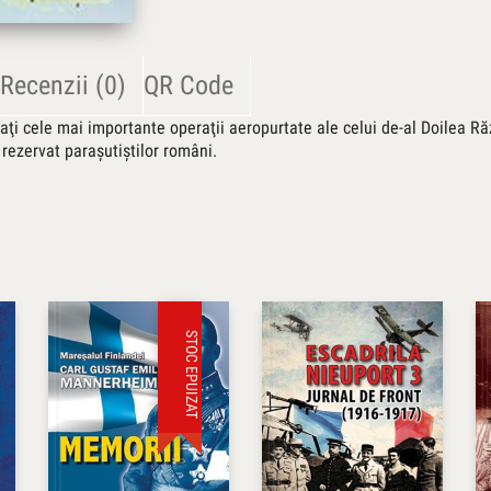
Recenzii (0)
QR Code
saţi cele mai importante operaţii aeropurtate ale celui de-al Doilea R
rezervat paraşutiştilor români.
STOC EPUIZAT