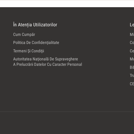
În Atenția Utilizatorilor
Le
Cum Cumpăr
Mi
Politica De Confidenţialitate
Co
Termeni Şi Condiţii
Ce
Autoritatea Naţională De Supraveghere
Mu
A Prelucrării Datelor Cu Caracter Personal
Bi
Tr
C