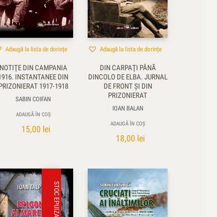
Adaugă la lista de dorințe
Adaugă la lista de dorințe
NOTIŢE DIN CAMPANIA
DIN CARPAŢI PÂNĂ
1916. INSTANTANEE DIN
DINCOLO DE ELBA. JURNAL
PRIZONIERAT 1917-1918
DE FRONT ŞI DIN
PRIZONIERAT
SABIN COIFAN
IOAN BALAN
ADAUGĂ ÎN COȘ
ADAUGĂ ÎN COȘ
15,00
lei
18,00
lei
STOC EPUIZAT