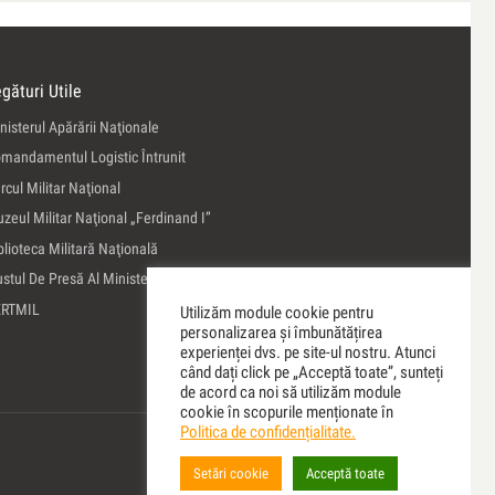
gături Utile
nisterul Apărării Naţionale
mandamentul Logistic Întrunit
rcul Militar Naţional
zeul Militar Naţional „Ferdinand I”
blioteca Militară Naţională
ustul De Presă Al Ministerului Apărării Naţionale
ERTMIL
Utilizăm module cookie pentru
personalizarea și îmbunătățirea
experienței dvs. pe site-ul nostru. Atunci
când dați click pe „Acceptă toate”, sunteți
de acord ca noi să utilizăm module
cookie în scopurile menționate în
Politica de confidențialitate.
Setări cookie
Acceptă toate